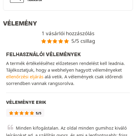
VÉLEMÉNY
1 vásárlói hozzászólás
5/5 csillag
FELHASZNÁLÓI VÉLEMÉNYEK
A termék értékeléséhez előzetesen rendelést kell leadnia.
Tájékoztatjuk, hogy a webhelyen hagyott véleményeket
ellenőrzési eljárás
alá vetik. A vélemények csak időrendi
sorrendben vannak rangsorolva.
VÉLEMÉNYE ERIK
5/5
Minden kifogástalan. Az oldal minden gumihoz kiváló
leírásokat ad, a szállítás gyors, és ami a legfontosabb: friss