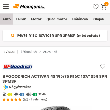
Autó
Felnik
Motor
Quad motor
Hóláncok
Olajok
195/75 R16C 107/105R 8PR 3PMSF (módosítás)
Vissza
BFGoodrich
Activan 4S
BFGOODRICH ACTIVAN 4S
195/75 R16C 107/105R
8PR
3PMSF
Négyévszakos
72 db
C
B
B
5/5
(1 vélemény)