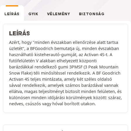
LEÍRÁS
GYIK
VÉLEMÉNY
BIZTONSÁG
LEÍRÁS
Azért, hogy "minden évszakban ellenőrzése alatt tartsa
üzletét", a BFGoodrich bemutatja új, minden évszakban
használható kisteherautó-gumiját, az Activan 4S-t. A
futófelületén V alakban elhelyezett központi
barázdákkal rendelkező gumi 3PMSF (3 Peak Mountain
Snow Flake) téli minősítéssel rendelkezik. A BF Goodrich
Activan 4S teljes mintázata, amely két széles oldalsó
sávval rendelkezik, amelyek számos barázdával vannak
ellátva, magas teljesítményt biztosít minden felületen, és
különösen minden időjárási körülmények között: száraz,
nedves, csúszós vagy hóval borított utakon.