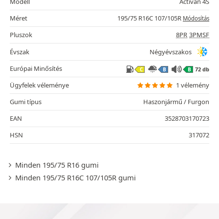
Modell
Activan 4S
Méret
195/75 R16C 107/105R
Módosítás
Pluszok
8PR
3PMSF
Évszak
Négyévszakos
Európai Minősítés
72 db
C
B
B
Ügyfelek véleménye
1 vélemény
Gumi típus
Haszonjármű / Furgon
EAN
3528703170723
HSN
317072
Minden 195/75 R16 gumi
Minden 195/75 R16C 107/105R gumi