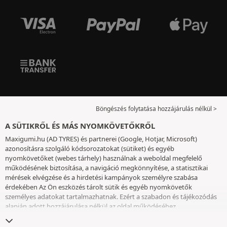
Böngészés folytatása hozzájárulás nélkül >
A SÜTIKRŐL ÉS MÁS NYOMKÖVETŐKRŐL
Maxigumi.hu (AD TYRES) és partnerei (Google, Hotjar, Microsoft)
azonosításra szolgáló kódsorozatokat (sütiket) és egyéb
nyomkövetőket (webes tárhely) használnak a weboldal megfelelő
működésének biztosítása, a navigáció megkönnyítése, a statisztikai
mérések elvégzése és a hirdetési kampányok személyre szabása
érdekében Az Ön eszközés tárolt sütik és egyéb nyomkövetők
személyes adatokat tartalmazhatnak. Ezért a szabadon és tájékozódás
alapján adott hozzájárulása nélkül az oldal működéséhez
elengedhetetlenek kivételével nem helyezünk el sütiket vagy más
nyomkövetőket az eszközén. Az Ön által választott beállításokat 6