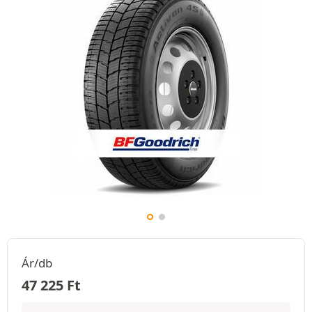
Ár/db
47 225
Ft