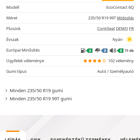
Modell
EcoContact 6Q
Méret
235/50 R19 99T
Módosítás
Pluszok
ContiSeal
DEMO
FR
Évszak
Nyári
Európai Minősítés
71 db
A
B
B
Ügyfelek véleménye
102 vélemény
Gumi típus
Autó / Személyautó
Minden 235/50 R19 gumi
Minden 235/50 R19 99T gumi
LEÍRÁS
GYIK
EGYENÉRTÉKŰ TERMÉKEK
VÉLEMÉ