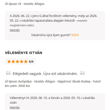
Út típusa: Út - Vezetés: Átlagos
A 2026. 06. 22.-i Jens G által fordított vélemény, mely az 2026.
05. 22.-i vásárlási tapasztalata alapján készült
-
eredetit
megtekinteni (dán)
Jelentés
Vásárolna újra ilyen gumit?
IGEN
VÉLEMÉNYE ISTVÁN
5/5
Elégedett vagyok. Újra ezt vásárolnám.
Út típusa: Autópálya - Vezetés: Átlagos - Gépjármű: Skoda Kodiaq - Futott
km szám: 3000 km
Véleményt írt 2026. 06. 10. a István a 2026. 05. 10.-i vásárlás
után
Jelentés