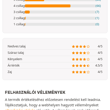
4 csillag
(66)
3 csillag
(7)
2 csillag
(1)
1 csillag
(0)
Nedves talaj
4/5
Száraz talaj
4/5
Kényelem
4/5
Ár/érték
4.5/5
Zaj
4/5
FELHASZNÁLÓI VÉLEMÉNYEK
A termék értékeléséhez előzetesen rendelést kell leadnia.
Tájékoztatjuk, hogy a webhelyen hagyott véleményeket