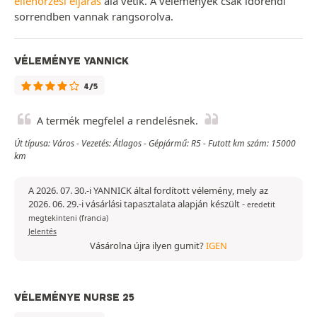
ellenőrzési eljárás
alá vetik. A vélemények csak időrendi
sorrendben vannak rangsorolva.
VÉLEMÉNYE YANNICK
4/5
A termék megfelel a rendelésnek.
Út típusa: Város - Vezetés: Átlagos - Gépjármű: R5 - Futott km szám: 15000
km
A 2026. 07. 30.-i YANNICK által fordított vélemény, mely az
2026. 06. 29.-i vásárlási tapasztalata alapján készült
-
eredetit
megtekinteni (francia)
Jelentés
Vásárolna újra ilyen gumit?
IGEN
VÉLEMÉNYE NURSE 25