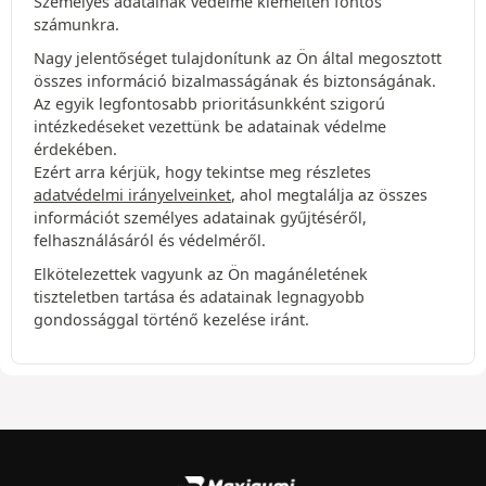
Személyes adatainak védelme kiemelten fontos
számunkra.
Nagy jelentőséget tulajdonítunk az Ön által megosztott
összes információ bizalmasságának és biztonságának.
Az egyik legfontosabb prioritásunkként szigorú
intézkedéseket vezettünk be adatainak védelme
érdekében.
Ezért arra kérjük, hogy tekintse meg részletes
adatvédelmi irányelveinket
, ahol megtalálja az összes
információt személyes adatainak gyűjtéséről,
felhasználásáról és védelméről.
Elkötelezettek vagyunk az Ön magánéletének
tiszteletben tartása és adatainak legnagyobb
gondossággal történő kezelése iránt.