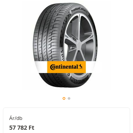
Ár/db
57 782
Ft