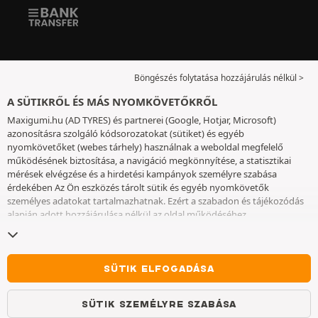
Böngészés folytatása hozzájárulás nélkül >
A SÜTIKRŐL ÉS MÁS NYOMKÖVETŐKRŐL
Maxigumi.hu (AD TYRES) és partnerei (Google, Hotjar, Microsoft)
azonosításra szolgáló kódsorozatokat (sütiket) és egyéb
nyomkövetőket (webes tárhely) használnak a weboldal megfelelő
működésének biztosítása, a navigáció megkönnyítése, a statisztikai
mérések elvégzése és a hirdetési kampányok személyre szabása
érdekében Az Ön eszközés tárolt sütik és egyéb nyomkövetők
személyes adatokat tartalmazhatnak. Ezért a szabadon és tájékozódás
alapján adott hozzájárulása nélkül az oldal működéséhez
elengedhetetlenek kivételével nem helyezünk el sütiket vagy más
nyomkövetőket az eszközén. Az Ön által választott beállításokat 6
hónapig őrizzük meg. A hozzájárulását bármikor visszavonhatja a
Sütik
és egyéb nyomkövetők
oldalon. Ön dönthet úgy, hogy a böngészést a
SÜTIK ELFOGADÁSA
sütik vagy más nyomkövetők elhelyezésének elfogadása nélkül
folytatja. A sütik elutasítása nem akadályozza meg a szolgáltatások
SÜTIK SZEMÉLYRE SZABÁSA
igénybe vételét AD TYRES. További információkért kérjük, lépjen a
Sütik