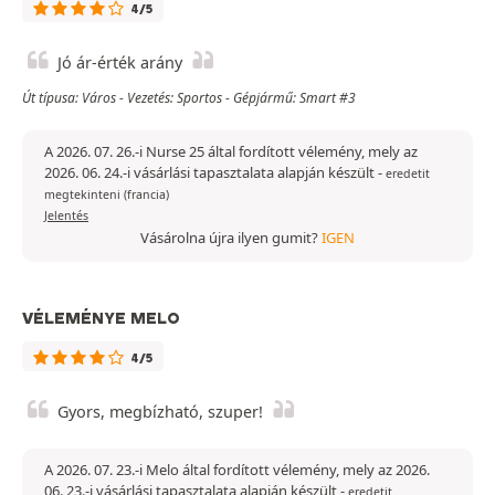
4/5
Jó ár-érték arány
Út típusa: Város - Vezetés: Sportos - Gépjármű: Smart #3
A 2026. 07. 26.-i Nurse 25 által fordított vélemény, mely az
2026. 06. 24.-i vásárlási tapasztalata alapján készült
-
eredetit
megtekinteni (francia)
Jelentés
Vásárolna újra ilyen gumit?
IGEN
VÉLEMÉNYE MELO
4/5
Gyors, megbízható, szuper!
A 2026. 07. 23.-i Melo által fordított vélemény, mely az 2026.
06. 23.-i vásárlási tapasztalata alapján készült
-
eredetit