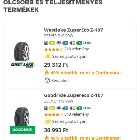
OLCSÓBB ÉS TELJESÍTMÉNYES
TERMÉKEK
Westlake ZuperEco Z-107
235/50 R19 99W
71 db
C
B
B
218 vélemény
Személyautó nyári
29 312
Ft
49% olcsóbb, mint a Continental
Készleten
Goodride Zupereco Z-107
235/50 R19 99W
71 db
C
B
B
643 vélemény
Személyautó nyári
30 993
Ft
46% olcsóbb, mint a Continental