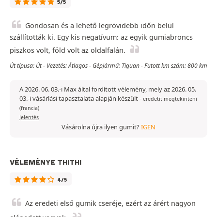
5/5
Gondosan és a lehető legrövidebb időn belül
szállították ki. Egy kis negatívum: az egyik gumiabroncs
piszkos volt, föld volt az oldalfalán.
Út típusa: Út - Vezetés: Átlagos - Gépjármű: Tiguan - Futott km szám: 800 km
A 2026. 06. 03.-i Max által fordított vélemény, mely az 2026. 05.
03.-i vásárlási tapasztalata alapján készült
-
eredetit megtekinteni
(francia)
Jelentés
Vásárolna újra ilyen gumit?
IGEN
VÉLEMÉNYE THITHI
4/5
Az eredeti első gumik cseréje, ezért az árért nagyon