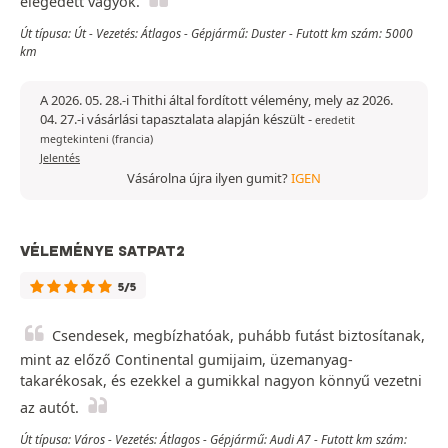
elégedett vagyok.
Út típusa: Út - Vezetés: Átlagos - Gépjármű: Duster - Futott km szám: 5000
km
A 2026. 05. 28.-i Thithi által fordított vélemény, mely az 2026.
04. 27.-i vásárlási tapasztalata alapján készült
-
eredetit
megtekinteni (francia)
Jelentés
Vásárolna újra ilyen gumit?
IGEN
VÉLEMÉNYE SATPAT2
5/5
Csendesek, megbízhatóak, puhább futást biztosítanak,
mint az előző Continental gumijaim, üzemanyag-
takarékosak, és ezekkel a gumikkal nagyon könnyű vezetni
az autót.
Út típusa: Város - Vezetés: Átlagos - Gépjármű: Audi A7 - Futott km szám: