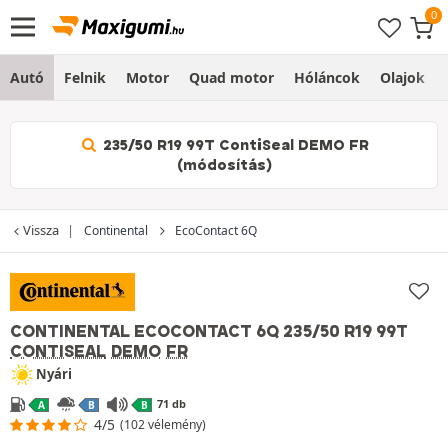
Autó
Felnik
Motor
Quad motor
Hóláncok
Olajok
235/50 R19 99T ContiSeal DEMO FR
(módosítás)
Vissza
Continental
EcoContact 6Q
CONTINENTAL ECOCONTACT 6Q
235/50 R19 99T
CONTISEAL
DEMO
FR
Nyári
71 db
A
B
B
4/5
(102 vélemény)