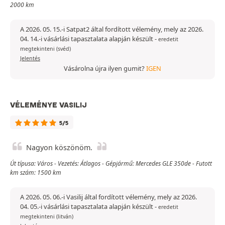
2000 km
A 2026. 05. 15.-i Satpat2 által fordított vélemény, mely az 2026.
04. 14.-i vásárlási tapasztalata alapján készült
-
eredetit
megtekinteni (svéd)
Jelentés
Vásárolna újra ilyen gumit?
IGEN
VÉLEMÉNYE VASILIJ
5/5
Nagyon köszönöm.
Út típusa: Város - Vezetés: Átlagos - Gépjármű: Mercedes GLE 350de - Futott
km szám: 1500 km
A 2026. 05. 06.-i Vasilij által fordított vélemény, mely az 2026.
04. 05.-i vásárlási tapasztalata alapján készült
-
eredetit
megtekinteni (litván)