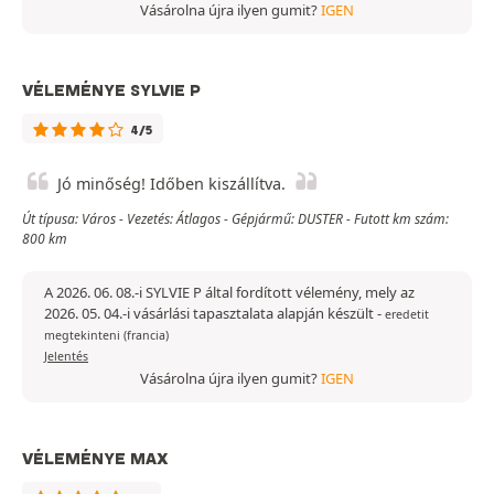
Vásárolna újra ilyen gumit?
IGEN
VÉLEMÉNYE SYLVIE P
4/5
Jó minőség! Időben kiszállítva.
Út típusa: Város - Vezetés: Átlagos - Gépjármű: DUSTER - Futott km szám:
800 km
A 2026. 06. 08.-i SYLVIE P által fordított vélemény, mely az
2026. 05. 04.-i vásárlási tapasztalata alapján készült
-
eredetit
megtekinteni (francia)
Jelentés
Vásárolna újra ilyen gumit?
IGEN
VÉLEMÉNYE MAX