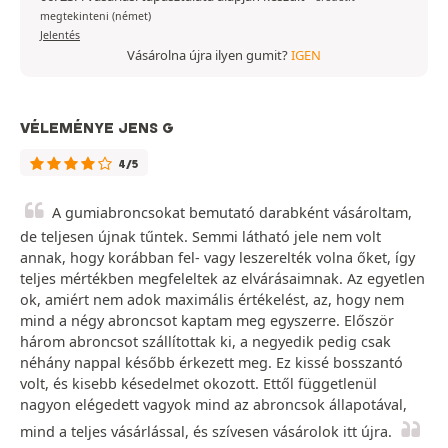
megtekinteni (német)
Jelentés
Vásárolna újra ilyen gumit?
IGEN
VÉLEMÉNYE JENS G
4/5
A gumiabroncsokat bemutató darabként vásároltam,
de teljesen újnak tűntek. Semmi látható jele nem volt
annak, hogy korábban fel- vagy leszerelték volna őket, így
teljes mértékben megfeleltek az elvárásaimnak. Az egyetlen
ok, amiért nem adok maximális értékelést, az, hogy nem
mind a négy abroncsot kaptam meg egyszerre. Először
három abroncsot szállítottak ki, a negyedik pedig csak
néhány nappal később érkezett meg. Ez kissé bosszantó
volt, és kisebb késedelmet okozott. Ettől függetlenül
nagyon elégedett vagyok mind az abroncsok állapotával,
mind a teljes vásárlással, és szívesen vásárolok itt újra.