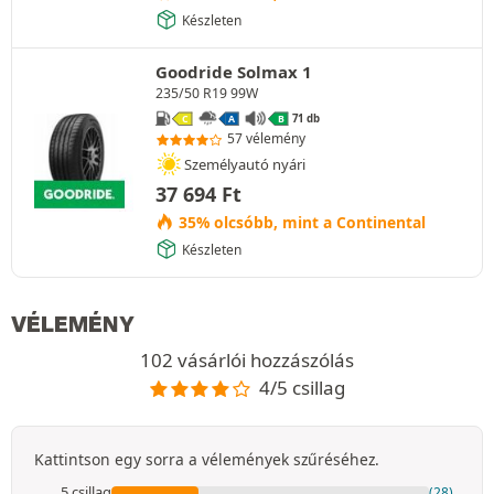
Készleten
Goodride Solmax 1
235/50 R19 99W
71 db
C
A
B
57 vélemény
Személyautó nyári
37 694
Ft
35% olcsóbb, mint a Continental
Készleten
VÉLEMÉNY
102 vásárlói hozzászólás
4/5 csillag
Kattintson egy sorra a vélemények szűréséhez.
5 csillag
(28)