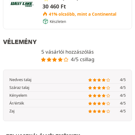
30 460
Ft
41% olcsóbb, mint a Continental
Készleten
VÉLEMÉNY
5 vásárlói hozzászólás
4/5 csillag
Nedves talaj
4/5
Száraz talaj
4/5
Kényelem
4/5
Ár/érték
4/5
Zaj
4/5