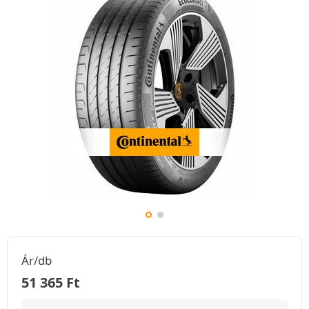
Ár/db
51 365
Ft