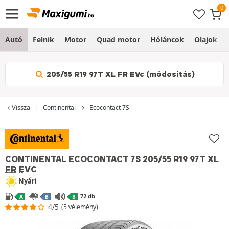
Autó
Felnik
Motor
Quad motor
Hóláncok
Olajok
205/55 R19 97T XL FR EVc (módosítás)
Vissza
Continental
Ecocontact 7S
CONTINENTAL ECOCONTACT 7S
205/55 R19 97T
XL
FR
EVC
Nyári
72 db
A
B
B
4/5
(5 vélemény)