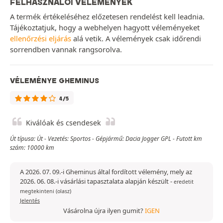
FELHASZNÁLÓI VÉLEMÉNYEK
A termék értékeléséhez előzetesen rendelést kell leadnia.
Tájékoztatjuk, hogy a webhelyen hagyott véleményeket
ellenőrzési eljárás
alá vetik. A vélemények csak időrendi
sorrendben vannak rangsorolva.
VÉLEMÉNYE GHEMINUS
4/5
Kiválóak és csendesek
Út típusa: Út - Vezetés: Sportos - Gépjármű: Dacia Jogger GPL - Futott km
szám: 10000 km
A 2026. 07. 09.-i Gheminus által fordított vélemény, mely az
2026. 06. 08.-i vásárlási tapasztalata alapján készült
-
eredetit
megtekinteni (olasz)
Jelentés
Vásárolna újra ilyen gumit?
IGEN