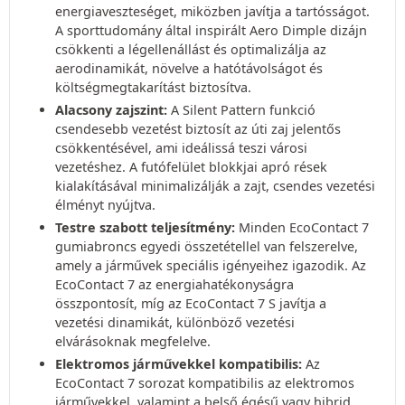
energiaveszteséget, miközben javítja a tartósságot.
A sporttudomány által inspirált Aero Dimple dizájn
csökkenti a légellenállást és optimalizálja az
aerodinamikát, növelve a hatótávolságot és
költségmegtakarítást biztosítva.
Alacsony zajszint:
A Silent Pattern funkció
csendesebb vezetést biztosít az úti zaj jelentős
csökkentésével, ami ideálissá teszi városi
vezetéshez. A futófelület blokkjai apró rések
kialakításával minimalizálják a zajt, csendes vezetési
élményt nyújtva.
Testre szabott teljesítmény:
Minden EcoContact 7
gumiabroncs egyedi összetétellel van felszerelve,
amely a járművek speciális igényeihez igazodik. Az
EcoContact 7 az energiahatékonyságra
összpontosít, míg az EcoContact 7 S javítja a
vezetési dinamikát, különböző vezetési
elvárásoknak megfelelve.
Elektromos járművekkel kompatibilis:
Az
EcoContact 7 sorozat kompatibilis az elektromos
járművekkel, valamint a belső égésű vagy hibrid