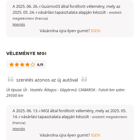
A 2025. 06. 26.-i Guizmo03 által fordított vélemény, mely az
2025. 05. 24.-i vásárlási tapasztalata alapján készült
-
eredetit
megtekinteni (francia)
Jelentés
Vásárolna újra ilyen gumit?
IGEN
VÉLEMÉNYE MGI
4/5
szerelés azonos az új autóval
Út típusa: Út - Vezetés: Átlagos - Gépjármű: CAMARO6 - Futott km szám:
29500 km
A 2025. 06. 13.-i MGI által fordított vélemény, mely az 2025. 05.
14.-i vásárlási tapasztalata alapján készült
-
eredetit megtekinteni
(francia)
Jelentés
Vásárolna újra ilyen gumit?
IGEN