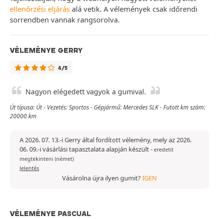
ellenőrzési eljárás
alá vetik. A vélemények csak időrendi
sorrendben vannak rangsorolva.
VÉLEMÉNYE GERRY
4/5
Nagyon elégedett vagyok a gumival.
Út típusa: Út - Vezetés: Sportos - Gépjármű: Mercedes SLK - Futott km szám:
20000 km
A 2026. 07. 13.-i Gerry által fordított vélemény, mely az 2026.
06. 09.-i vásárlási tapasztalata alapján készült
-
eredetit
megtekinteni (német)
Jelentés
Vásárolna újra ilyen gumit?
IGEN
VÉLEMÉNYE PASCUAL