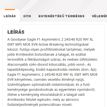
LEÍRÁS
GYIK
EGYENÉRTÉKŰ TERMÉKEK
VÉLEMÉ
LEÍRÁS
A Goodyear Eagle F1 Asymmetric 2 245/40 R20 99Y XL
EMT MFS MOE EVR Active Breaking technológiával
készül. Futója olyan profilblokkokat tartalmaz, melyek
jobb érintkezést biztosítanak a talajjal, és ezáltal
lerövidítik a féktávolságot száraz, és nedves útfelületen.
Alacsonyabb szén-dioxid kibocsátás, jobb vonó-, és
tapadóképesség, kiváló kapaszkodás nedves úton. A(z)
Eagle F1 Asymmetric 2 245/40 R20 99Y XL EMT MFS MOE
EVR kényelmes, csendes vezetési élményt nyújt.
Számítógépen optimalizált oldalmintázat, és a futó
keménysége gondoskodnak az egyenletes nyomásról,
illetve a keménység eloszlatásáról a talajjal való
érintkezési felület egészén, mely az abroncs
futásteljesítményét potenciálisan növeli.