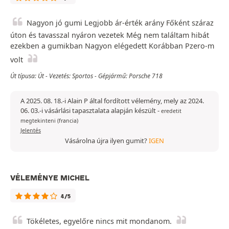
Nagyon jó gumi Legjobb ár-érték arány Főként száraz
úton és tavasszal nyáron vezetek Még nem találtam hibát
ezekben a gumikban Nagyon elégedett Korábban Pzero-m
volt
Út típusa: Út - Vezetés: Sportos - Gépjármű: Porsche 718
A 2025. 08. 18.-i Alain P által fordított vélemény, mely az 2024.
06. 03.-i vásárlási tapasztalata alapján készült
-
eredetit
megtekinteni (francia)
Jelentés
Vásárolna újra ilyen gumit?
IGEN
VÉLEMÉNYE MICHEL
4/5
Tökéletes, egyelőre nincs mit mondanom.