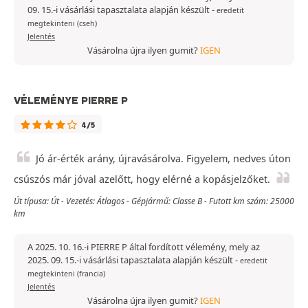
09. 15.-i vásárlási tapasztalata alapján készült
-
eredetit
megtekinteni (cseh)
Jelentés
Vásárolna újra ilyen gumit?
IGEN
VÉLEMÉNYE PIERRE P
4/5
Jó ár-érték arány, újravásárolva. Figyelem, nedves úton
csúszós már jóval azelőtt, hogy elérné a kopásjelzőket.
Út típusa: Út - Vezetés: Átlagos - Gépjármű: Classe B - Futott km szám: 25000
km
A 2025. 10. 16.-i PIERRE P által fordított vélemény, mely az
2025. 09. 15.-i vásárlási tapasztalata alapján készült
-
eredetit
megtekinteni (francia)
Jelentés
Vásárolna újra ilyen gumit?
IGEN