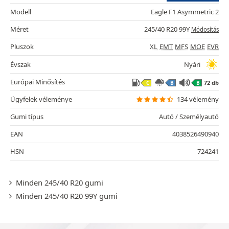
Modell
Eagle F1 Asymmetric 2
Méret
245/40 R20 99Y
Módosítás
Pluszok
XL
EMT
MFS
MOE
EVR
Évszak
Nyári
Európai Minősítés
72 db
C
B
B
Ügyfelek véleménye
134 vélemény
Gumi típus
Autó / Személyautó
EAN
4038526490940
HSN
724241
Minden 245/40 R20 gumi
Minden 245/40 R20 99Y gumi