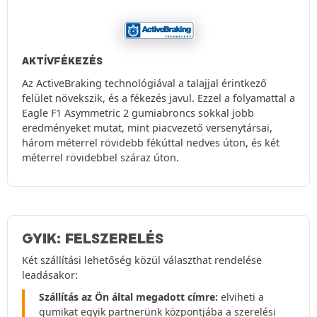
AKTÍVFÉKEZÉS
Az ActiveBraking technológiával a talajjal érintkező
felület növekszik, és a fékezés javul. Ezzel a folyamattal a
Eagle F1 Asymmetric 2 gumiabroncs sokkal jobb
eredményeket mutat, mint piacvezető versenytársai,
három méterrel rövidebb fékúttal nedves úton, és két
méterrel rövidebbel száraz úton.
GYIK: FELSZERELÉS
Két szállítási lehetőség közül választhat rendelése
leadásakor:
Szállítás az Ön által megadott címre:
elviheti a
gumikat egyik partnerünk központjába a szerelési