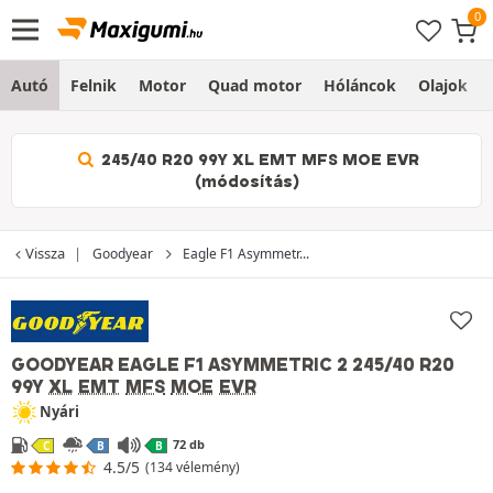
Autó
Felnik
Motor
Quad motor
Hóláncok
Olajok
245/40 R20 99Y XL EMT MFS MOE EVR
(módosítás)
Vissza
Goodyear
Eagle F1 Asymmetr...
GOODYEAR EAGLE F1 ASYMMETRIC 2
245/40 R20
99Y
XL
EMT
MFS
MOE
EVR
Nyári
72 db
C
B
B
4.5/5
(134 vélemény)