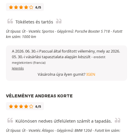
4/5
Tökéletes és tartós
Út típusa: Út - Vezetés: Sportos - Gépjármű: Porsche Boxster S 718 - Futott
km szám: 1000 km
A 2026. 06. 30.-i Pascual által fordított vélemény, mely az 2026.
05. 30.-i vásárlási tapasztalata alapján készült
-
eredetit
megtekinteni (francia)
Jelentés
Vásárolna újra ilyen gumit?
IGEN
VÉLEMÉNYE ANDREAS KORTE
4/5
Különösen nedves útfelületen számít a tapadás.
Út típusa: Út - Vezetés: Átlagos - Gépjármű: BMW 120d - Futott km szám: