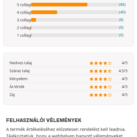
5 csillag
(86)
4 csillag
(40)
3 csillag
(8)
2 csillag
(0)
1 csillag
(0)
Nedves talaj
4/5
Száraz talaj
4.5/5
Kényelem
4/5
Ár/érték
4/5
Zaj
4/5
FELHASZNÁLÓI VÉLEMÉNYEK
A termék értékeléséhez előzetesen rendelést kell leadnia.
Tájékoztatjuk, hogy a webhelyen hagyott véleményeket