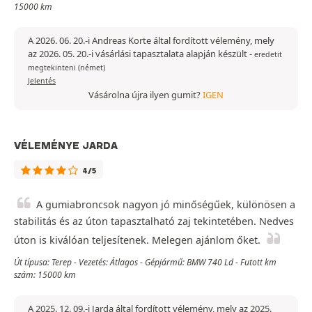
15000 km
A 2026. 06. 20.-i Andreas Korte által fordított vélemény, mely
az 2026. 05. 20.-i vásárlási tapasztalata alapján készült
-
eredetit
megtekinteni (német)
Jelentés
Vásárolna újra ilyen gumit?
IGEN
VÉLEMÉNYE JARDA
4/5
A gumiabroncsok nagyon jó minőségűek, különösen a
stabilitás és az úton tapasztalható zaj tekintetében. Nedves
úton is kiválóan teljesítenek. Melegen ajánlom őket.
Út típusa: Terep - Vezetés: Átlagos - Gépjármű: BMW 740 Ld - Futott km
szám: 15000 km
A 2025. 12. 09.-i Jarda által fordított vélemény, mely az 2025.