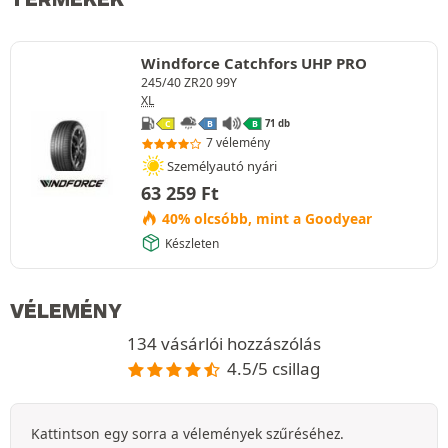
Windforce Catchfors UHP PRO
245/40 ZR20 99Y
XL
71 db
C
B
B
7 vélemény
Személyautó nyári
63 259
Ft
40% olcsóbb, mint a Goodyear
Készleten
VÉLEMÉNY
134 vásárlói hozzászólás
4.5/5 csillag
Kattintson egy sorra a vélemények szűréséhez.