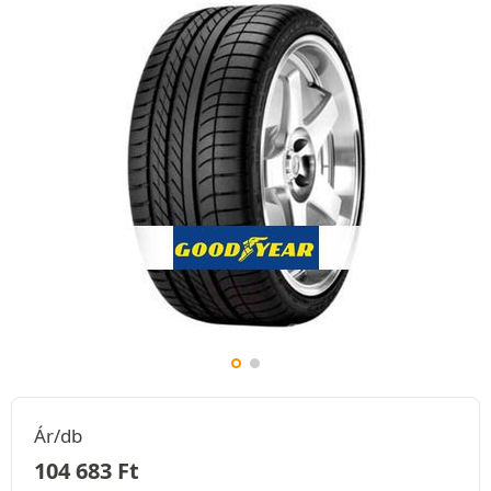
Ár/db
104 683
Ft