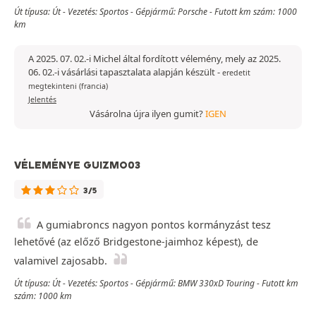
Út típusa: Út - Vezetés: Sportos - Gépjármű: Porsche - Futott km szám: 1000
km
A 2025. 07. 02.-i Michel által fordított vélemény, mely az 2025.
06. 02.-i vásárlási tapasztalata alapján készült
-
eredetit
megtekinteni (francia)
Jelentés
Vásárolna újra ilyen gumit?
IGEN
VÉLEMÉNYE GUIZMO03
3/5
A gumiabroncs nagyon pontos kormányzást tesz
lehetővé (az előző Bridgestone-jaimhoz képest), de
valamivel zajosabb.
Út típusa: Út - Vezetés: Sportos - Gépjármű: BMW 330xD Touring - Futott km
szám: 1000 km