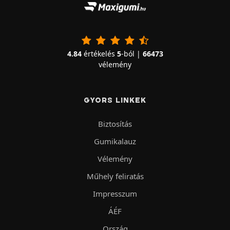
4.84
értékelés
5
-ból |
66473
vélemény
GYORS LINKEK
Biztosítás
Gumikalauz
Vélemény
Műhely feliratás
Impresszum
ÁÉF
Ország