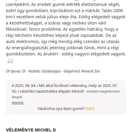
cseréjeként. Az eredeti gumik elérték élettartamuk végét,
ezért úgy gondoltam, kipróbálom ezt a márkát. Talán 2000
km-t vezettem velük július eleje óta. Eddig elégedett vagyok
a kezelhetőséggel, a száraz vagy nedves úton való
fékezéssel. Nincs probléma. Az egyetlen hátrány, hogy a
régi Michelin készlethez képest jóval zajosabbak. De az
autó elektromos, így még mindig elég csendes az utazás.
Az energiafogyasztás jelenleg jobbnak tűnik, mint a régi
gumikészleten. Az árukért - eddig nagyon elégedett vagyok.
Út típusa: Út - Vezetés: Gazdaságos - Gépjármű: Renault Zoe
A 2025. 08. 04.-i MK által fordított vélemény, mely az 2025. 07.
02.-i vásárlási tapasztalata alapján készült
-
eredetit megtekinteni
(angol)
Jelentés
Vásárolna újra ilyen gumit?
IGEN
VÉLEMÉNYE MICHEL D