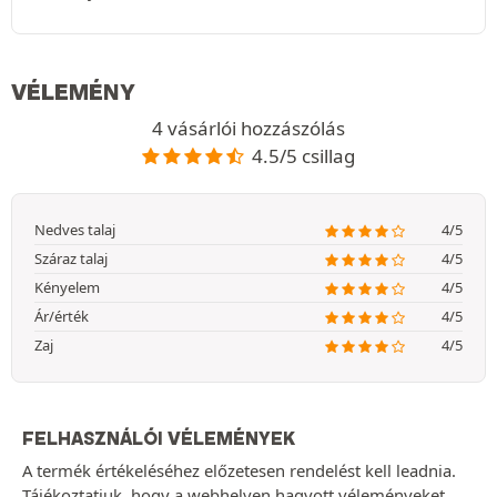
VÉLEMÉNY
4 vásárlói hozzászólás
4.5/5 csillag
Nedves talaj
4/5
Száraz talaj
4/5
Kényelem
4/5
Ár/érték
4/5
Zaj
4/5
FELHASZNÁLÓI VÉLEMÉNYEK
A termék értékeléséhez előzetesen rendelést kell leadnia.
Tájékoztatjuk, hogy a webhelyen hagyott véleményeket