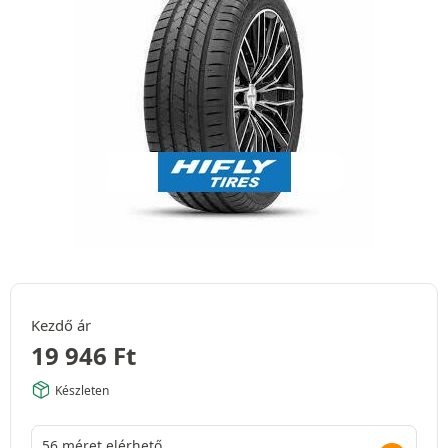
Kezdő ár
19 946
Ft
Készleten
56 méret elérhető