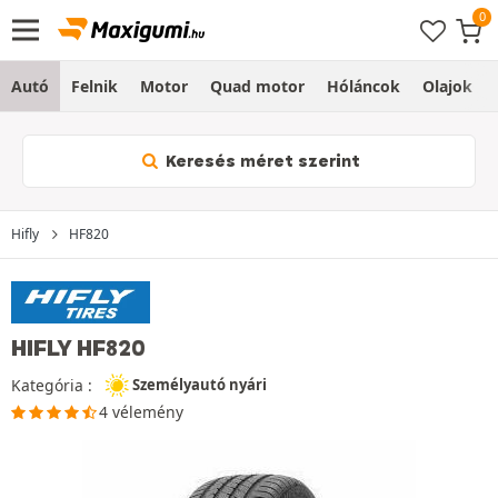
Autó
Felnik
Motor
Quad motor
Hóláncok
Olajok
Keresés méret szerint
Hifly
HF820
HIFLY HF820
Kategória :
Személyautó nyári
4 vélemény