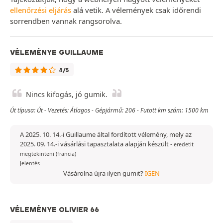
ellenőrzési eljárás
alá vetik. A vélemények csak időrendi
sorrendben vannak rangsorolva.
VÉLEMÉNYE GUILLAUME
4/5
Nincs kifogás, jó gumik.
Út típusa: Út - Vezetés: Átlagos - Gépjármű: 206 - Futott km szám: 1500 km
A 2025. 10. 14.-i Guillaume által fordított vélemény, mely az
2025. 09. 14.-i vásárlási tapasztalata alapján készült
-
eredetit
megtekinteni (francia)
Jelentés
Vásárolna újra ilyen gumit?
IGEN
VÉLEMÉNYE OLIVIER 66