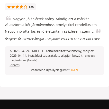
4/5
Nagyon jó ár-érték arány. Mindig ezt a márkát
választom a két járművemhez, amelyekkel rendelkezem.
Nagyon jó úttartás és jó élettartam az ízlésem szerint.
Út típusa: Út - Vezetés: Átlagos - Gépjármű: PEUGEOT 607 2.2L HDI 170cv
A 2025. 04. 29.-i MICHEL D által fordított vélemény, mely az
2025. 04. 14.-i vásárlási tapasztalata alapján készült
-
eredetit
megtekinteni (francia)
Jelentés
Vásárolna újra ilyen gumit?
IGEN