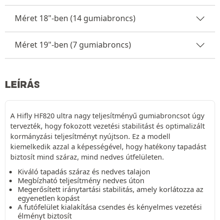
Méret 18"-ben (14 gumiabroncs)
Méret 19"-ben (7 gumiabroncs)
LEÍRÁS
A Hifly HF820 ultra nagy teljesítményű gumiabroncsot úgy
tervezték, hogy fokozott vezetési stabilitást és optimalizált
kormányzási teljesítményt nyújtson. Ez a modell
kiemelkedik azzal a képességével, hogy hatékony tapadást
biztosít mind száraz, mind nedves útfelületen.
Kiváló tapadás száraz és nedves talajon
Megbízható teljesítmény nedves úton
Megerősített iránytartási stabilitás, amely korlátozza az
egyenetlen kopást
A futófelület kialakítása csendes és kényelmes vezetési
élményt biztosít