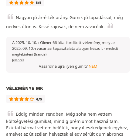
5/5
Nagyon jó ár-érték arány. Gumik jó tapadással, még
nedves úton is. Kissé zajosak, de nem zavaróak.
A 2025. 10. 10.-i Olivier 66 által fordított vélemény, mely az
2025. 09. 10.-i vásárlási tapasztalata alapján készült
-
eredetit
megtekinteni (francia)
Jelentés
Vásárolna újra ilyen gumit?
NEM
VÉLEMÉNYE MK
4/5
Eddig minden rendben. Még soha nem vettem
költségvetési gumikat, mindig prémiumot használtam.
Ezúttal hármat vettem belőlük, hogy illeszkedjenek egyhez,
amelyet az út szélén helyeztek el egy sérült gumiabroncs