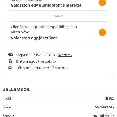
Válasszon egy gumiabroncs méretet
VAGY
Ellenőrizze a gumik kompatibilitását a
járművével
Válasszon egy járművet
Ingyenes KISZÁLLÍTÁS.
Részletek
Biztonságos tranzakció
Több mint 200 szerelőpartner
JELLEMZŐK
Profil
HF820
Méret
56 méretek
Átmérő
16"-tól 19"-ig