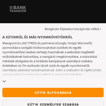
Böngészés folytatása hozzájárulás nélkül >
A SÜTIKRŐL ÉS MÁS NYOMKÖVETŐKRŐL
Maxigumi.hu (AD TYRES) és partnerei (Google, Hotjar, Microsoft)
azonosításra szolgáló kódsorozatokat (sütiket) és egyéb
nyomkövetőket (webes tárhely) használnak a weboldal megfelelő
működésének biztosítása, a navigáció megkönnyítése, a statisztikai
mérések elvégzése és a hirdetési kampányok személyre szabása
érdekében Az Ön eszközés tárolt sütik és egyéb nyomkövetők
személyes adatokat tartalmazhatnak. Ezért a szabadon és tájékozódás
alapján adott hozzájárulása nélkül az oldal működéséhez
elengedhetetlenek kivételével nem helyezünk el sütiket vagy más
nyomkövetőket az eszközén. Az Ön által választott beállításokat 6
hónapig őrizzük meg. A hozzájárulását bármikor visszavonhatja a
Sütik
és egyéb nyomkövetők
oldalon. Ön dönthet úgy, hogy a böngészést a
SÜTIK ELFOGADÁSA
sütik vagy más nyomkövetők elhelyezésének elfogadása nélkül
folytatja. A sütik elutasítása nem akadályozza meg a szolgáltatások
SÜTIK SZEMÉLYRE SZABÁSA