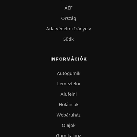
ÁÉF
Ország
Adatvédelmi Irányelv
Sütik
INFORMÁCIÓK
Autógumik
Lemezfelni
Alufelni
Hóláncok
Webáruház
Olajok
Gumikalauz