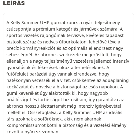
LEÍRÁS
A Kelly Summer UHP gumiabroncs a nyári teljesítmény
csúcspontja a prémium kategóriás járművek számára. A
sportos vezetés rajongóinak tervezve, kivételes tapadást
biztosít száraz és nedves útburkolaton, lehetővé téve a
precíz kormányreakciót és az optimális ellenőrzést nagy
sebességnél. Az abroncs szerkezete megerősített, hogy
ellenálljon a nagy teljesítményű vezetésre jellemző intenzív
gyorsítások és fékezések okozta terheléseknek. A
futófelület barázdái úgy vannak elrendezve, hogy
hatékonyan vezessék el a vizet, csökkentve az aquaplaning
kockázatát és növelve a biztonságot az esős napokon. A
gumi keverékét úgy alakították ki, hogy nagyobb
hőállóságot és tartósságot biztosítson, így garantálva az
abroncs hosszú élettartamát még intenzív igénybevétel
mellett is. Összefoglalva, a Kelly Summer UHP az ideális
társ azoknak a sofőröknek, akik nem akarnak
kompromisszumot kötni a biztonság és a vezetési élmény
között a nyári szezonban.