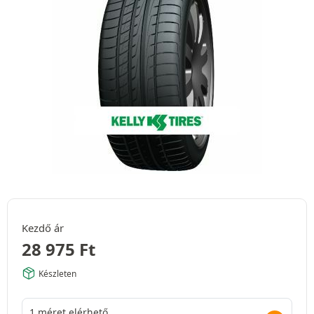
Kezdő ár
28 975
Ft
Készleten
1 méret elérhető