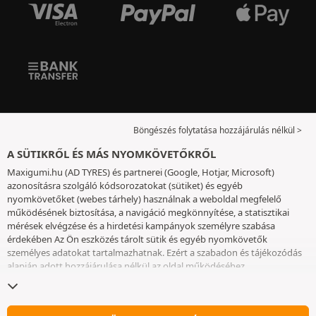
Böngészés folytatása hozzájárulás nélkül >
A SÜTIKRŐL ÉS MÁS NYOMKÖVETŐKRŐL
Maxigumi.hu (AD TYRES) és partnerei (Google, Hotjar, Microsoft)
azonosításra szolgáló kódsorozatokat (sütiket) és egyéb
nyomkövetőket (webes tárhely) használnak a weboldal megfelelő
működésének biztosítása, a navigáció megkönnyítése, a statisztikai
mérések elvégzése és a hirdetési kampányok személyre szabása
érdekében Az Ön eszközés tárolt sütik és egyéb nyomkövetők
személyes adatokat tartalmazhatnak. Ezért a szabadon és tájékozódás
alapján adott hozzájárulása nélkül az oldal működéséhez
elengedhetetlenek kivételével nem helyezünk el sütiket vagy más
nyomkövetőket az eszközén. Az Ön által választott beállításokat 6
hónapig őrizzük meg. A hozzájárulását bármikor visszavonhatja a
Sütik