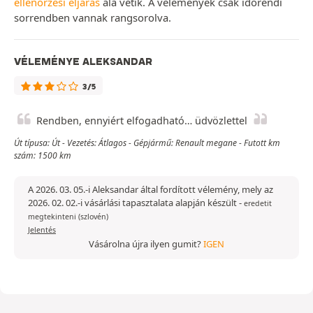
ellenőrzési eljárás
alá vetik. A vélemények csak időrendi
sorrendben vannak rangsorolva.
VÉLEMÉNYE ALEKSANDAR
3/5
Rendben, ennyiért elfogadható… üdvözlettel
Út típusa: Út - Vezetés: Átlagos - Gépjármű: Renault megane - Futott km
szám: 1500 km
A 2026. 03. 05.-i Aleksandar által fordított vélemény, mely az
2026. 02. 02.-i vásárlási tapasztalata alapján készült
-
eredetit
megtekinteni (szlovén)
Jelentés
Vásárolna újra ilyen gumit?
IGEN