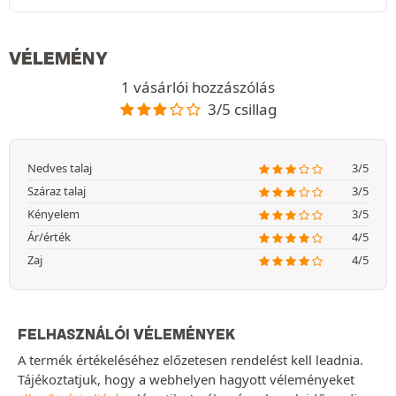
VÉLEMÉNY
1 vásárlói hozzászólás
3/5 csillag
Nedves talaj
3/5
Száraz talaj
3/5
Kényelem
3/5
Ár/érték
4/5
Zaj
4/5
FELHASZNÁLÓI VÉLEMÉNYEK
A termék értékeléséhez előzetesen rendelést kell leadnia.
Tájékoztatjuk, hogy a webhelyen hagyott véleményeket