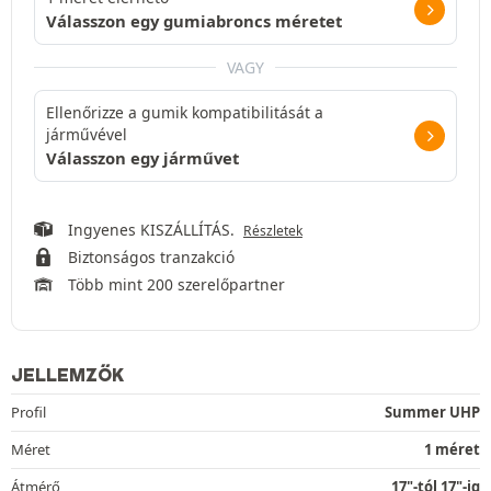
Válasszon egy gumiabroncs méretet
VAGY
Ellenőrizze a gumik kompatibilitását a
járművével
Válasszon egy járművet
Ingyenes KISZÁLLÍTÁS.
Részletek
Biztonságos tranzakció
Több mint 200 szerelőpartner
JELLEMZŐK
Profil
Summer UHP
Méret
1 méret
Átmérő
17"-tól 17"-ig