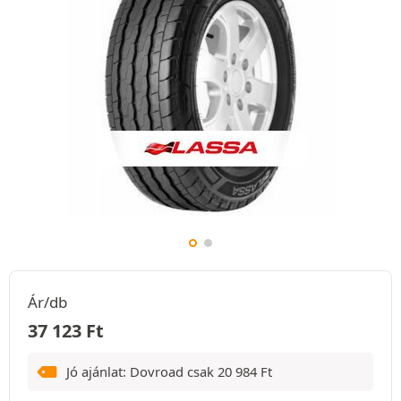
Ár/db
37 123
Ft
Jó ajánlat: Dovroad csak
20 984
Ft