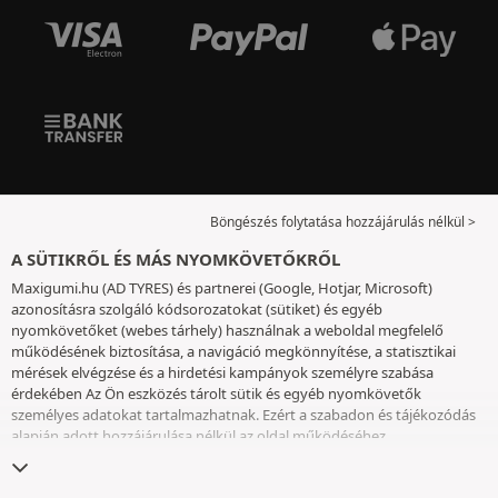
Böngészés folytatása hozzájárulás nélkül >
A SÜTIKRŐL ÉS MÁS NYOMKÖVETŐKRŐL
Maxigumi.hu (AD TYRES) és partnerei (Google, Hotjar, Microsoft)
azonosításra szolgáló kódsorozatokat (sütiket) és egyéb
nyomkövetőket (webes tárhely) használnak a weboldal megfelelő
működésének biztosítása, a navigáció megkönnyítése, a statisztikai
mérések elvégzése és a hirdetési kampányok személyre szabása
érdekében Az Ön eszközés tárolt sütik és egyéb nyomkövetők
személyes adatokat tartalmazhatnak. Ezért a szabadon és tájékozódás
alapján adott hozzájárulása nélkül az oldal működéséhez
elengedhetetlenek kivételével nem helyezünk el sütiket vagy más
nyomkövetőket az eszközén. Az Ön által választott beállításokat 6