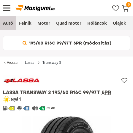
Autó
Felnik
Motor
Quad motor
Hóláncok
Olajok
195/60 R16C 99/97T 6PR (módosítás)
Vissza
Lassa
Transway 3
LASSA TRANSWAY 3
195/60 R16C 99/97T
6PR
Nyári
69 db
C
B
A