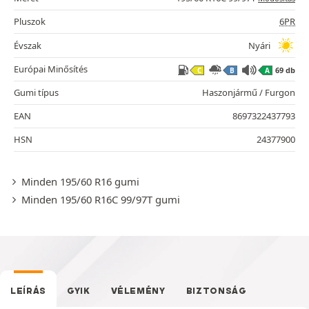
Pluszok
6PR
Évszak
Nyári
Európai Minősítés
69 db
C
B
A
Gumi típus
Haszonjármű / Furgon
EAN
8697322437793
HSN
24377900
Minden 195/60 R16 gumi
Minden 195/60 R16C 99/97T gumi
LEÍRÁS
GYIK
VÉLEMÉNY
BIZTONSÁG