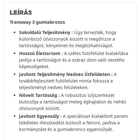
LEÍRÁS
Transway 3 gumiabroncs
Sokoldalú Teljesítmény :
Úgy tervezték, hogy
különböző útviszonyok között is megőrizze a
tartósságot, kényelmet és megbízhatóságot.
Hosszú Élettartam :
A széles futófelület kialakítása
javítja a tartósságot és a száraz úton való vezetési
képességeket.
Javított Teljesítmény Nedves Útfelületen :
A
továbbfejlesztett futófelület minta fokozza a
teljesítményt nedves felületeken.
Növelt Tartósság :
A robusztus szíjszerkezet
biztosítja a tartósságot meleg éghajlaton és nehéz
útviszonyok között.
Javított Egyensúly :
A speciálisan kialakított perem
tökéletes illeszkedést biztosít a felnire, javítva a
kormányzást és a gumiabroncs egyensúlyát.