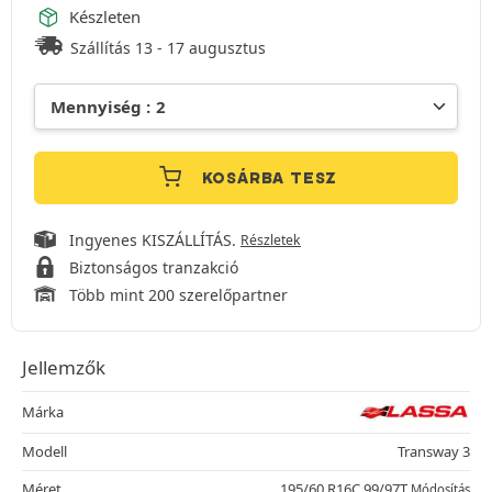
Készleten
Szállítás 13 - 17 augusztus
KOSÁRBA TESZ
Ingyenes KISZÁLLÍTÁS.
Részletek
Biztonságos tranzakció
Több mint 200 szerelőpartner
Jellemzők
Márka
Modell
Transway 3
Méret
195/60 R16C 99/97T
Módosítás