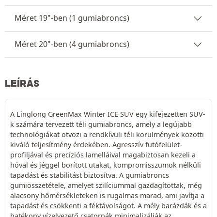
Méret 19"-ben (1 gumiabroncs)
Méret 20"-ben (4 gumiabroncs)
LEÍRÁS
A Linglong GreenMax Winter ICE SUV egy kifejezetten SUV-
k számára tervezett téli gumiabroncs, amely a legújabb
technológiákat ötvözi a rendkívüli téli körülmények közötti
kiváló teljesítmény érdekében. Agresszív futófelület-
profiljával és precíziós lamelláival magabiztosan kezeli a
hóval és jéggel borított utakat, kompromisszumok nélküli
tapadást és stabilitást biztosítva. A gumiabroncs
gumiösszetétele, amelyet szilíciummal gazdagítottak, még
alacsony hőmérsékleteken is rugalmas marad, ami javítja a
tapadást és csökkenti a féktávolságot. A mély barázdák és a
hatékony vízelvezető csatornák minimalizálják az