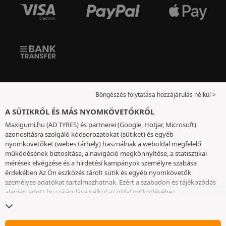
Böngészés folytatása hozzájárulás nélkül >
A SÜTIKRŐL ÉS MÁS NYOMKÖVETŐKRŐL
Maxigumi.hu (AD TYRES) és partnerei (Google, Hotjar, Microsoft)
azonosításra szolgáló kódsorozatokat (sütiket) és egyéb
nyomkövetőket (webes tárhely) használnak a weboldal megfelelő
működésének biztosítása, a navigáció megkönnyítése, a statisztikai
mérések elvégzése és a hirdetési kampányok személyre szabása
érdekében Az Ön eszközés tárolt sütik és egyéb nyomkövetők
személyes adatokat tartalmazhatnak. Ezért a szabadon és tájékozódás
alapján adott hozzájárulása nélkül az oldal működéséhez
elengedhetetlenek kivételével nem helyezünk el sütiket vagy más
nyomkövetőket az eszközén. Az Ön által választott beállításokat 6
hónapig őrizzük meg. A hozzájárulását bármikor visszavonhatja a
Sütik