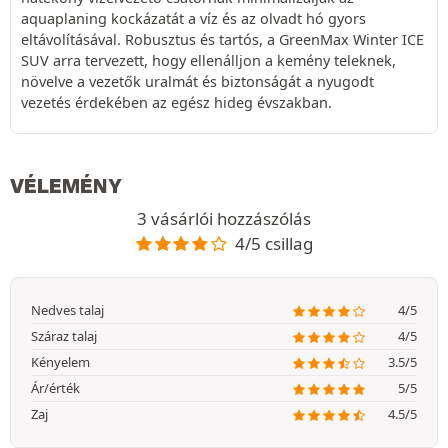
aquaplaning kockázatát a víz és az olvadt hó gyors
eltávolításával. Robusztus és tartós, a GreenMax Winter ICE
SUV arra tervezett, hogy ellenálljon a kemény teleknek,
növelve a vezetők uralmát és biztonságát a nyugodt
vezetés érdekében az egész hideg évszakban.
VÉLEMÉNY
3 vásárlói hozzászólás
4/5 csillag
Nedves talaj
4/5
Száraz talaj
4/5
Kényelem
3.5/5
Ár/érték
5/5
Zaj
4.5/5