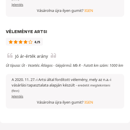
Jelentés
Vásárolna újra ilyen gumit?
IGEN
VÉLEMÉNYE ARTSI
4/5
Jó ár-érték arány
Út típusa: Út - Vezetés: Átlagos - Gépjármű: Mb R - Futott km szám: 1000 km
A 2020. 11. 27.-i Artsi által fordított vélemény, mely az n.a.-i
vásárlási tapasztalata alapján készült
-
eredetit megtekinteni
(finn)
Jelentés
Vásárolna újra ilyen gumit?
IGEN