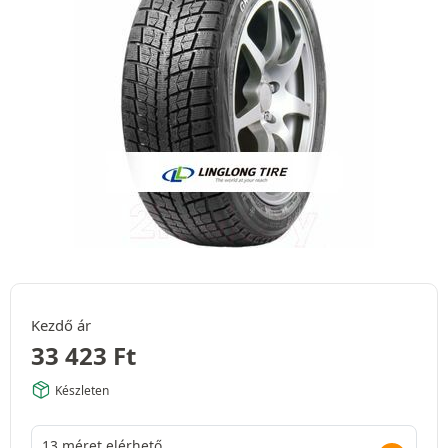
Kezdő ár
33 423
Ft
Készleten
13 méret elérhető