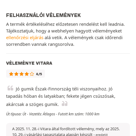
FELHASZNÁLÓI VÉLEMÉNYEK
A termék értékeléséhez előzetesen rendelést kell leadnia.
Tájékoztatjuk, hogy a webhelyen hagyott véleményeket
ellenőrzési eljárás
alá vetik. A vélemények csak időrendi
sorrendben vannak rangsorolva.
VÉLEMÉNYE VITARA
4/5
Jó gumik Észak-Finnország téli viszonyaihoz. Jó
tapadás hóban és latyakban; fekete jégen csúszósak,
akárcsak a szöges gumik.
Út típusa: Út - Vezetés: Átlagos - Futott km szám: 1000 km
A 2025. 11. 28.-i Vitara által fordított vélemény, mely az 2025.
10. 29.-i vásárlási tapasztalata alapján készült
-
eredetit