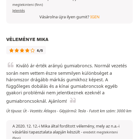
megtekinteni (finn)
Jelentés
Vásárolna újra ilyen gumit?
IGEN
VÉLEMÉNYE MIKA
4/5
Kiváló ár-érték arányú gumiabroncs. Normál vezetés
során nem vettem észre semmilyen különbséget a
háromszor drágább márkás gumikhoz képest. A
függőleges dobálás és a kínai gumiabroncsok egyéb
gyakori problémái nem jelentkeznek ezeknél a
gumiabroncsoknál. Ajánlom!
Út típusa: Út - Vezetés: Átlagos - Gépjármű: Tesla - Futott km szám: 3000 km
A 2020. 12. 12.-i Mika által fordított vélemény, mely az n.a.-i
vásárlási tapasztalata alapján készült
-
eredetit megtekinteni
(finn)