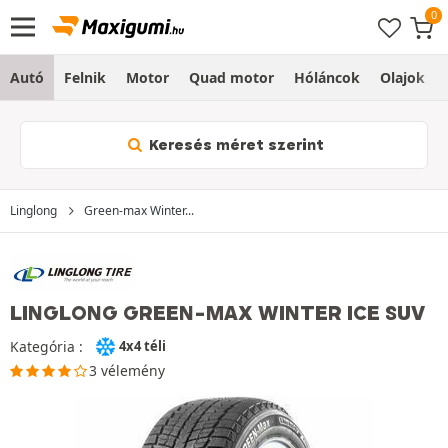
Autó
Felnik
Motor
Quad motor
Hóláncok
Olajok
Keresés méret szerint
Linglong
Green-max Winter...
LINGLONG GREEN-MAX WINTER ICE SUV
Kategória :
4x4 téli
3 vélemény