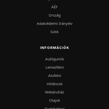
ÁÉF
Ország
Adatvédelmi Irányelv
Sütik
INFORMÁCIÓK
Autógumik
Lemezfelni
Alufelni
Hóláncok
Webáruház
Olajok
Gumikalauz