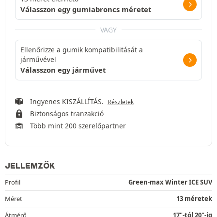
Válasszon egy gumiabroncs méretet
VAGY
Ellenőrizze a gumik kompatibilitását a
járművével
Válasszon egy járművet
Ingyenes KISZÁLLÍTÁS.
Részletek
Biztonságos tranzakció
Több mint 200 szerelőpartner
JELLEMZŐK
Profil
Green-max Winter ICE SUV
Méret
13 méretek
Átmérő
17"-tól 20"-ig