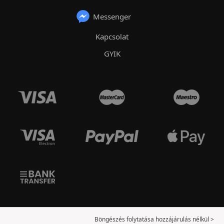
Messenger
Kapcsolat
GYIK
Böngészés folytatása hozzájárulás nélkül >