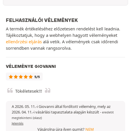
FELHASZNÁLÓI VÉLEMÉNYEK
A termék értékeléséhez előzetesen rendelést kell leadnia.
Tájékoztatjuk, hogy a webhelyen hagyott véleményeket
ellenőrzési eljárás
alá vetik. A vélemények csak időrendi
sorrendben vannak rangsorolva.
VÉLEMÉNYE GIOVANNI
5/5
Tökéletesek!!!
A 2026. 05. 11.-i Giovanni által fordított vélemény, mely az
2026. 04. 11.-i vásárlási tapasztalata alapján készült
-
eredetit
megtekinteni (olasz)
Jelentés
Vásárolna újra ilyen gumit?
NEM