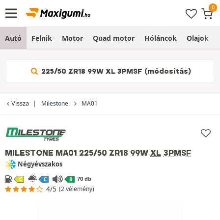
Autó
Felnik
Motor
Quad motor
Hóláncok
Olajok
225/50 ZR18 99W XL 3PMSF (módosítás)
Vissza
Milestone
MA01
MILESTONE MA01
225/50 ZR18 99W
XL
3PMSF
Négyévszakos
70 db
C
C
B
4/5
(2 vélemény)