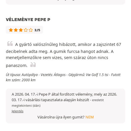
VÉLEMÉNYE PEPE P
3/5
A gyártó valószínűleg hibázott, amikor a zajszintet 67
decibelnek adta meg. A gumik furcsa hangot adnak. A
menetjellemzőkre sem vizes, sem száraz úton nincs
panaszom.
Út típusa: Autópálya - Vezetés: Átlagos - Gépjármű: Vw Golf 1.5 tsi - Futott
km szám: 2000 km
A 2026. 04. 17.-i Pepe P által fordított vélemény, mely az 2026.
03. 17.-i vásárlási tapasztalata alapján készült
-
eredetit
megtekinteni (dán)
Jelentés
Vásárolna újra ilyen gumit?
NEM