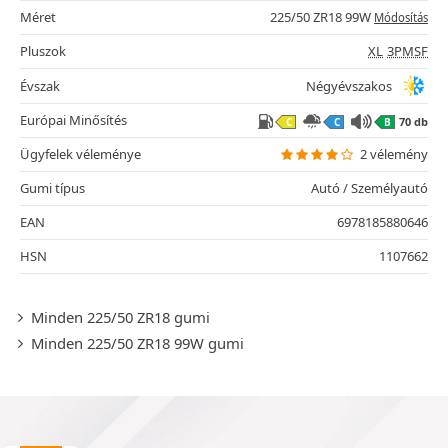
Méret
225/50 ZR18 99W
Módosítás
Pluszok
XL
3PMSF
Évszak
Négyévszakos
Európai Minősítés
70 db
C
C
B
Ügyfelek véleménye
2 vélemény
Gumi típus
Autó / Személyautó
EAN
6978185880646
HSN
1107662
Minden 225/50 ZR18 gumi
Minden 225/50 ZR18 99W gumi