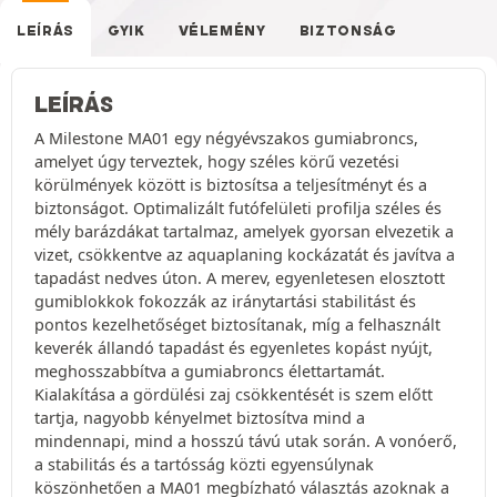
LEÍRÁS
GYIK
VÉLEMÉNY
BIZTONSÁG
LEÍRÁS
A Milestone MA01 egy négyévszakos gumiabroncs,
amelyet úgy terveztek, hogy széles körű vezetési
körülmények között is biztosítsa a teljesítményt és a
biztonságot. Optimalizált futófelületi profilja széles és
mély barázdákat tartalmaz, amelyek gyorsan elvezetik a
vizet, csökkentve az aquaplaning kockázatát és javítva a
tapadást nedves úton. A merev, egyenletesen elosztott
gumiblokkok fokozzák az iránytartási stabilitást és
pontos kezelhetőséget biztosítanak, míg a felhasznált
keverék állandó tapadást és egyenletes kopást nyújt,
meghosszabbítva a gumiabroncs élettartamát.
Kialakítása a gördülési zaj csökkentését is szem előtt
tartja, nagyobb kényelmet biztosítva mind a
mindennapi, mind a hosszú távú utak során. A vonóerő,
a stabilitás és a tartósság közti egyensúlynak
köszönhetően a MA01 megbízható választás azoknak a