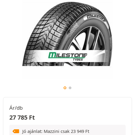
Ár/db
27 785
Ft
Jó ajánlat: Mazzini csak
23 949
Ft