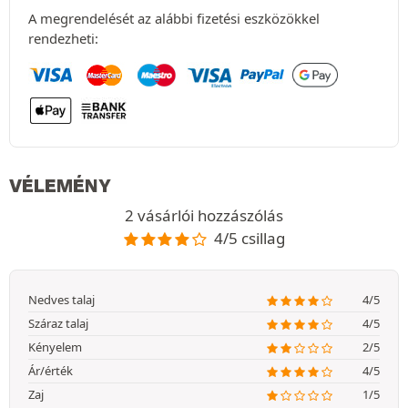
A megrendelését az alábbi fizetési eszközökkel
rendezheti:
VÉLEMÉNY
2 vásárlói hozzászólás
4/5 csillag
Nedves talaj
4/5
Száraz talaj
4/5
Kényelem
2/5
Ár/érték
4/5
Zaj
1/5