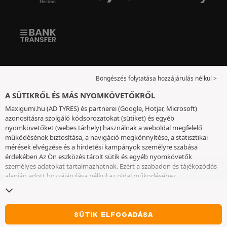
Böngészés folytatása hozzájárulás nélkül >
A SÜTIKRŐL ÉS MÁS NYOMKÖVETŐKRŐL
Maxigumi.hu (AD TYRES) és partnerei (Google, Hotjar, Microsoft)
azonosításra szolgáló kódsorozatokat (sütiket) és egyéb
nyomkövetőket (webes tárhely) használnak a weboldal megfelelő
működésének biztosítása, a navigáció megkönnyítése, a statisztikai
mérések elvégzése és a hirdetési kampányok személyre szabása
érdekében Az Ön eszközés tárolt sütik és egyéb nyomkövetők
személyes adatokat tartalmazhatnak. Ezért a szabadon és tájékozódás
alapján adott hozzájárulása nélkül az oldal működéséhez
elengedhetetlenek kivételével nem helyezünk el sütiket vagy más
nyomkövetőket az eszközén. Az Ön által választott beállításokat 6
hónapig őrizzük meg. A hozzájárulását bármikor visszavonhatja a
Sütik
és egyéb nyomkövetők
oldalon. Ön dönthet úgy, hogy a böngészést a
SÜTIK ELFOGADÁSA
sütik vagy más nyomkövetők elhelyezésének elfogadása nélkül