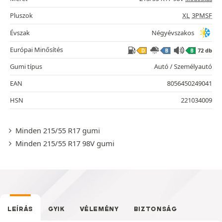
Pluszok
XL
3PMSF
Évszak
Négyévszakos
Európai Minősítés
72 db
D
B
B
Gumi típus
Autó / Személyautó
EAN
8056450249041
HSN
221034009
Minden 215/55 R17 gumi
Minden 215/55 R17 98V gumi
LEÍRÁS
GYIK
VÉLEMÉNY
BIZTONSÁG