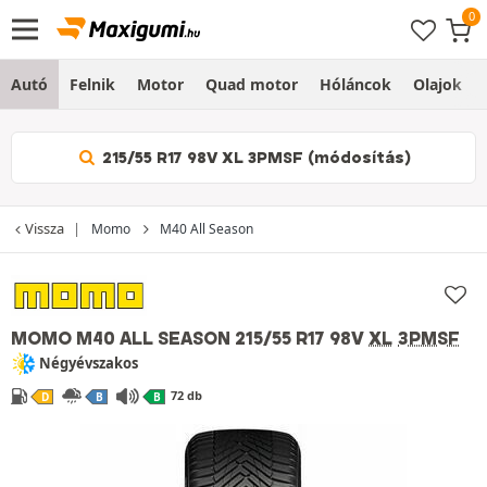
Autó
Felnik
Motor
Quad motor
Hóláncok
Olajok
215/55 R17 98V XL 3PMSF (módosítás)
Vissza
Momo
M40 All Season
MOMO M40 ALL SEASON
215/55 R17 98V
XL
3PMSF
Négyévszakos
72 db
D
B
B