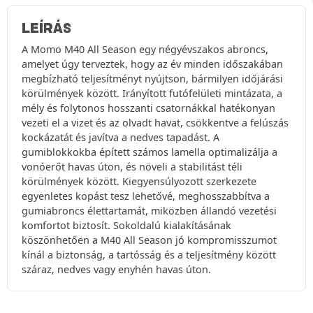
LEÍRÁS
A Momo M40 All Season egy négyévszakos abroncs,
amelyet úgy terveztek, hogy az év minden időszakában
megbízható teljesítményt nyújtson, bármilyen időjárási
körülmények között. Irányított futófelületi mintázata, a
mély és folytonos hosszanti csatornákkal hatékonyan
vezeti el a vizet és az olvadt havat, csökkentve a felúszás
kockázatát és javítva a nedves tapadást. A
gumiblokkokba épített számos lamella optimalizálja a
vonóerőt havas úton, és növeli a stabilitást téli
körülmények között. Kiegyensúlyozott szerkezete
egyenletes kopást tesz lehetővé, meghosszabbítva a
gumiabroncs élettartamát, miközben állandó vezetési
komfortot biztosít. Sokoldalú kialakításának
köszönhetően a M40 All Season jó kompromisszumot
kínál a biztonság, a tartósság és a teljesítmény között
száraz, nedves vagy enyhén havas úton.