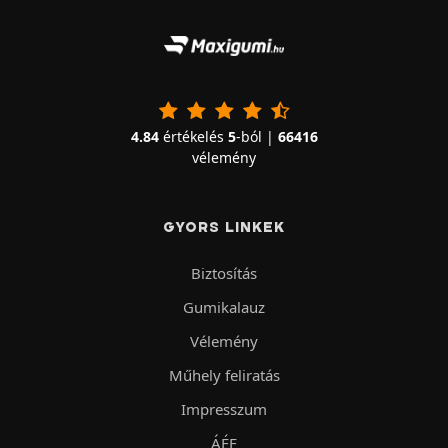
4.84
értékelés
5
-ból |
66416
vélemény
GYORS LINKEK
Biztosítás
Gumikalauz
Vélemény
Műhely feliratás
Impresszum
ÁÉF