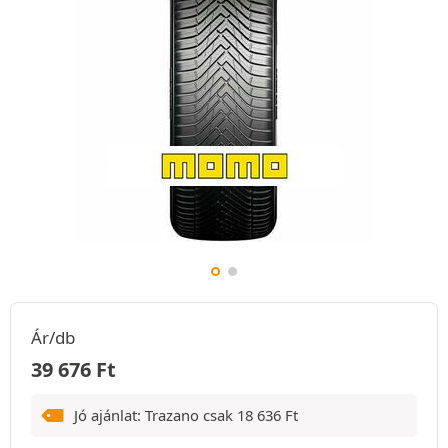
Ár/db
39 676
Ft
Jó ajánlat: Trazano csak
18 636
Ft