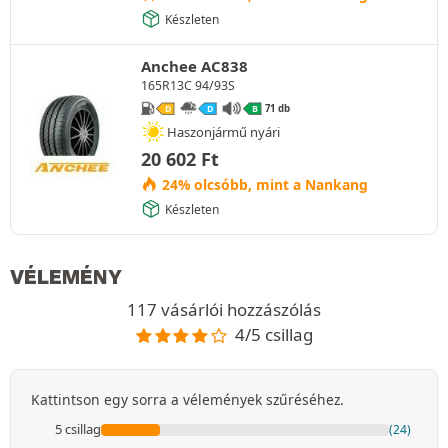
Készleten
Anchee AC838
165R13C 94/93S
71 db
D
D
B
Haszonjármű nyári
20 602
Ft
24% olcsóbb, mint a Nankang
Készleten
VÉLEMÉNY
117 vásárlói hozzászólás
4/5 csillag
Kattintson egy sorra a vélemények szűréséhez.
5 csillag
(24)