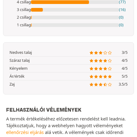
4 csillag
(77)
3 csillag
(16)
2 csillag
(0)
1 csillag
(0)
Nedves talaj
3/5
Száraz talaj
4/5
Kényelem
4/5
Ár/érték
5/5
Zaj
3.5/5
FELHASZNÁLÓI VÉLEMÉNYEK
A termék értékeléséhez előzetesen rendelést kell leadnia.
Tájékoztatjuk, hogy a webhelyen hagyott véleményeket
ellenőrzési eljárás
alá vetik. A vélemények csak időrendi