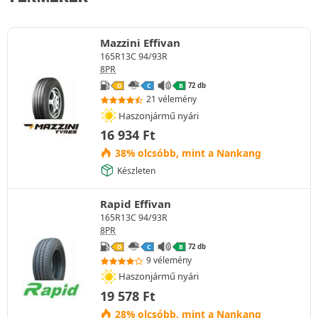
Mazzini Effivan
165R13C 94/93R
8PR
72 db
D
C
B
21 vélemény
Haszonjármű nyári
16 934
Ft
38% olcsóbb, mint a Nankang
Készleten
Rapid Effivan
165R13C 94/93R
8PR
72 db
D
C
B
9 vélemény
Haszonjármű nyári
19 578
Ft
28% olcsóbb, mint a Nankang