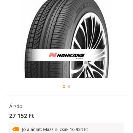
Ár/db
27 152
Ft
Jó ajánlat: Mazzini csak
16 934
Ft