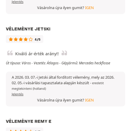
Jelentés
Vásárolna újra ilyen gumit?
IGEN
VÉLEMÉNYE JETSKI
4/5
Kiváló ár-érték arány!!
Út típusa: Város - Vezetés: Átlagos - Gépjármű: Mercedes heckflosse
A 2026. 03. 07.-i Jetski által fordított vélemény, mely az 2026.
02. 05.-i vásárlási tapasztalata alapján készült
-
eredetit
megtekinteni (holland)
Jelentés
Vásárolna újra ilyen gumit?
IGEN
VÉLEMÉNYE REMY E