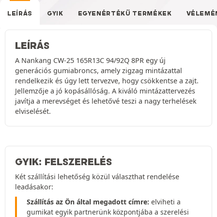
LEÍRÁS
GYIK
EGYENÉRTÉKŰ TERMÉKEK
VÉLEMÉ
LEÍRÁS
A Nankang CW-25 165R13C 94/92Q 8PR egy új
generációs gumiabroncs, amely zigzag mintázattal
rendelkezik és úgy lett tervezve, hogy csökkentse a zajt.
Jellemzője a jó kopásállóság. A kiváló mintázattervezés
javítja a merevséget és lehetővé teszi a nagy terhelések
elviselését.
GYIK: FELSZERELÉS
Két szállítási lehetőség közül választhat rendelése
leadásakor:
Szállítás az Ön által megadott címre:
elviheti a
gumikat egyik partnerünk központjába a szerelési