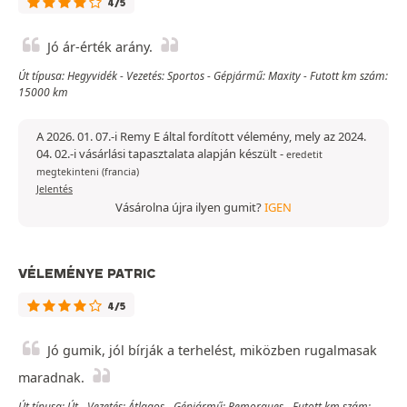
4/5
Jó ár-érték arány.
Út típusa: Hegyvidék - Vezetés: Sportos - Gépjármű: Maxity - Futott km szám:
15000 km
A 2026. 01. 07.-i Remy E által fordított vélemény, mely az 2024.
04. 02.-i vásárlási tapasztalata alapján készült
-
eredetit
megtekinteni (francia)
Jelentés
Vásárolna újra ilyen gumit?
IGEN
VÉLEMÉNYE PATRIC
4/5
Jó gumik, jól bírják a terhelést, miközben rugalmasak
maradnak.
Út típusa: Út - Vezetés: Átlagos - Gépjármű: Remorques - Futott km szám: