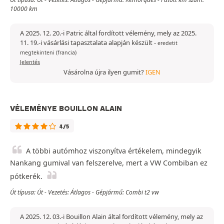
10000 km
A 2025. 12. 20.-i Patric által fordított vélemény, mely az 2025.
11. 19.-i vásárlási tapasztalata alapján készült
-
eredetit
megtekinteni (francia)
Jelentés
Vásárolna újra ilyen gumit?
IGEN
VÉLEMÉNYE BOUILLON ALAIN
4/5
A többi autómhoz viszonyítva értékelem, mindegyik
Nankang gumival van felszerelve, mert a VW Combiban ez
pótkerék.
Út típusa: Út - Vezetés: Átlagos - Gépjármű: Combi t2 vw
A 2025. 12. 03.-i Bouillon Alain által fordított vélemény, mely az