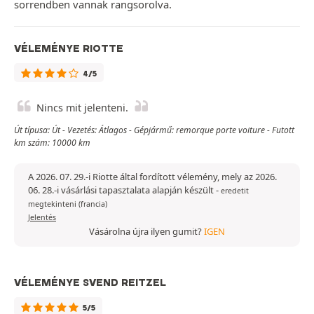
sorrendben vannak rangsorolva.
VÉLEMÉNYE RIOTTE
4/5
Nincs mit jelenteni.
Út típusa: Út - Vezetés: Átlagos - Gépjármű: remorque porte voiture - Futott
km szám: 10000 km
A 2026. 07. 29.-i Riotte által fordított vélemény, mely az 2026.
06. 28.-i vásárlási tapasztalata alapján készült
-
eredetit
megtekinteni (francia)
Jelentés
Vásárolna újra ilyen gumit?
IGEN
VÉLEMÉNYE SVEND REITZEL
5/5