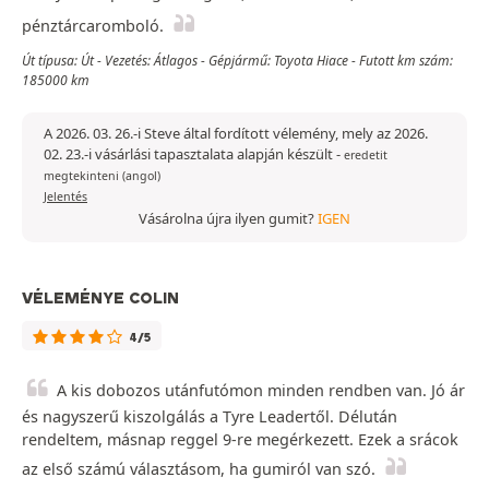
pénztárcaromboló.
Út típusa: Út - Vezetés: Átlagos - Gépjármű: Toyota Hiace - Futott km szám:
185000 km
A 2026. 03. 26.-i Steve által fordított vélemény, mely az 2026.
02. 23.-i vásárlási tapasztalata alapján készült
-
eredetit
megtekinteni (angol)
Jelentés
Vásárolna újra ilyen gumit?
IGEN
VÉLEMÉNYE COLIN
4/5
A kis dobozos utánfutómon minden rendben van. Jó ár
és nagyszerű kiszolgálás a Tyre Leadertől. Délután
rendeltem, másnap reggel 9-re megérkezett. Ezek a srácok
az első számú választásom, ha gumiról van szó.