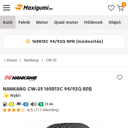
Autó
Felnik
Motor
Quad motor
Hóláncok
Olajok
165R13C 94/92Q 8PR (módosítás)
Vissza
Nankang
CW-25
NANKANG CW-25
165R13C 94/92Q
8PR
Nyári
72 db
C
C
B
4/5
(117 vélemény)