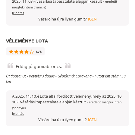
2025. 11. 03.-i vásárlási tapasztalata alapján készült
-
eredetit
megtekinteni (francia)
Jelentés
Vásárolna újra ilyen gumit?
IGEN
VÉLEMÉNYE LOTA
4/5
Eddig jó gumiabroncs.
Út típusa: Út - Vezetés: Átlagos - Gépjármű: Caravana - Futott km szám: 50
km
A 2025. 11. 10.-i Lota által fordított vélemény, mely az 2025. 10.
10.-i vásárlási tapasztalata alapján készült
-
eredetit megtekinteni
(spanyol)
Jelentés
Vásárolna újra ilyen gumit?
IGEN