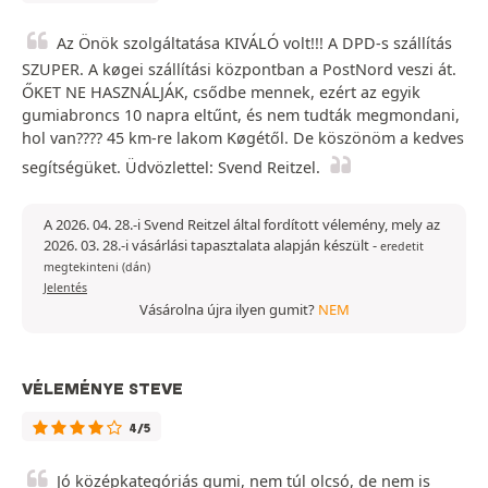
Az Önök szolgáltatása KIVÁLÓ volt!!! A DPD-s szállítás
SZUPER. A køgei szállítási központban a PostNord veszi át.
ŐKET NE HASZNÁLJÁK, csődbe mennek, ezért az egyik
gumiabroncs 10 napra eltűnt, és nem tudták megmondani,
hol van???? 45 km-re lakom Køgétől. De köszönöm a kedves
segítségüket. Üdvözlettel: Svend Reitzel.
A 2026. 04. 28.-i Svend Reitzel által fordított vélemény, mely az
2026. 03. 28.-i vásárlási tapasztalata alapján készült
-
eredetit
megtekinteni (dán)
Jelentés
Vásárolna újra ilyen gumit?
NEM
VÉLEMÉNYE STEVE
4/5
Jó középkategóriás gumi, nem túl olcsó, de nem is