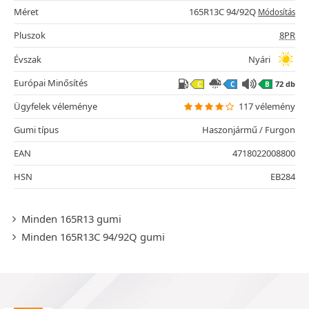
Méret
165R13C 94/92Q
Módosítás
Pluszok
8PR
Évszak
Nyári
Európai Minősítés
72 db
C
C
B
Ügyfelek véleménye
117 vélemény
Gumi típus
Haszonjármű / Furgon
EAN
4718022008800
HSN
EB284
Minden 165R13 gumi
Minden 165R13C 94/92Q gumi