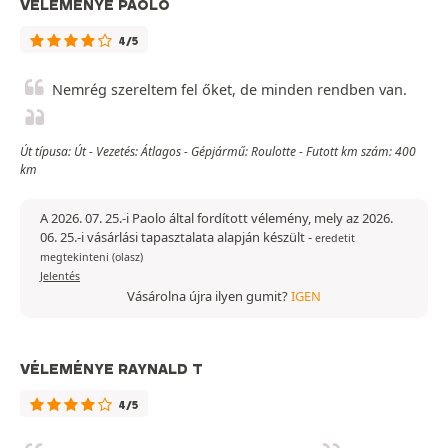
VÉLEMÉNYE PAOLO
4/5
Nemrég szereltem fel őket, de minden rendben van.
Út típusa: Út - Vezetés: Átlagos - Gépjármű: Roulotte - Futott km szám: 400
km
A 2026. 07. 25.-i Paolo által fordított vélemény, mely az 2026.
06. 25.-i vásárlási tapasztalata alapján készült
-
eredetit
megtekinteni (olasz)
Jelentés
Vásárolna újra ilyen gumit?
IGEN
VÉLEMÉNYE RAYNALD T
4/5