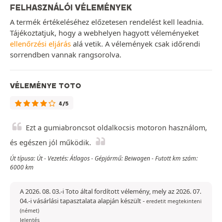
FELHASZNÁLÓI VÉLEMÉNYEK
A termék értékeléséhez előzetesen rendelést kell leadnia.
Tájékoztatjuk, hogy a webhelyen hagyott véleményeket
ellenőrzési eljárás
alá vetik. A vélemények csak időrendi
sorrendben vannak rangsorolva.
VÉLEMÉNYE TOTO
4/5
Ezt a gumiabroncsot oldalkocsis motoron használom,
és egészen jól működik.
Út típusa: Út - Vezetés: Átlagos - Gépjármű: Beiwagen - Futott km szám:
6000 km
A 2026. 08. 03.-i Toto által fordított vélemény, mely az 2026. 07.
04.-i vásárlási tapasztalata alapján készült
-
eredetit megtekinteni
(német)
Jelentés