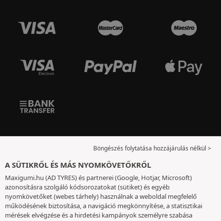
Böngészés folytatása hozzájárulás nélkül >
A SÜTIKRŐL ÉS MÁS NYOMKÖVETŐKRŐL
Maxigumi.hu (AD TYRES) és partnerei (Google, Hotjar, Microsoft)
azonosításra szolgáló kódsorozatokat (sütiket) és egyéb
nyomkövetőket (webes tárhely) használnak a weboldal megfelelő
működésének biztosítása, a navigáció megkönnyítése, a statisztikai
mérések elvégzése és a hirdetési kampányok személyre szabása