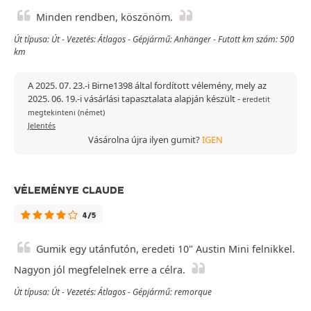
Minden rendben, köszönöm.
Út típusa: Út - Vezetés: Átlagos - Gépjármű: Anhänger - Futott km szám: 500
km
A 2025. 07. 23.-i Birne1398 által fordított vélemény, mely az
2025. 06. 19.-i vásárlási tapasztalata alapján készült
-
eredetit
megtekinteni (német)
Jelentés
Vásárolna újra ilyen gumit?
IGEN
VÉLEMÉNYE CLAUDE
4/5
Gumik egy utánfutón, eredeti 10" Austin Mini felnikkel.
Nagyon jól megfelelnek erre a célra.
Út típusa: Út - Vezetés: Átlagos - Gépjármű: remorque