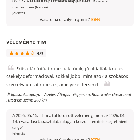
05. 12.-i vásárlási tapasztalata alapján készült
-
eredetit
megtekinteni (francia)
Jelentés
Vásárolna újra ilyen gumit?
IGEN
VÉLEMÉNYE TIM
4/5
Erős utánfutóabroncsnak tűnik, jó oldalfalakkal és
csekély deformációval, sokkal jobb, mint azok a szokásos
személyautó-abroncsok, amelyeket lecserélt.
Út típusa: Autópálya - Vezetés: Átlagos - Gépjármű: Boat Trailer classic boat -
Futott km szám: 200 km
A 2026. 05. 15.-i Tim által fordított vélemény, mely az 2026. 04.
14.-i vásárlási tapasztalata alapján készült
-
eredetit megtekinteni
(angol)
Jelentés
Vásárolna újra ilyen gumit?
IGEN