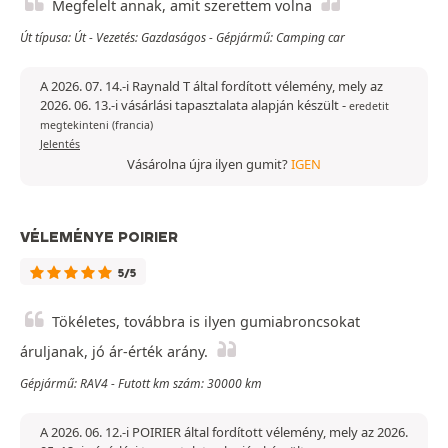
Megfelelt annak, amit szerettem volna
Út típusa: Út - Vezetés: Gazdaságos - Gépjármű: Camping car
A 2026. 07. 14.-i Raynald T által fordított vélemény, mely az
2026. 06. 13.-i vásárlási tapasztalata alapján készült
-
eredetit
megtekinteni (francia)
Jelentés
Vásárolna újra ilyen gumit?
IGEN
VÉLEMÉNYE POIRIER
5/5
Tökéletes, továbbra is ilyen gumiabroncsokat
áruljanak, jó ár-érték arány.
Gépjármű: RAV4 - Futott km szám: 30000 km
A 2026. 06. 12.-i POIRIER által fordított vélemény, mely az 2026.