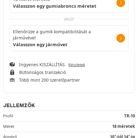
Válasszon egy gumiabroncs méretet
VAGY
Ellenőrizze a gumik kompatibilitását a
járművével
Válasszon egy járművet
Ingyenes KISZÁLLÍTÁS.
Részletek
Biztonságos tranzakció
Több mint 200 szerelőpartner
JELLEMZŐK
Profil
TR-10
Méret
18 méretek
Átmérő
10"-tól 14"-ig