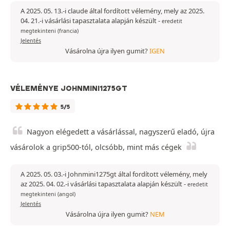
A 2025. 05. 13.-i claude által fordított vélemény, mely az 2025.
04. 21.-i vásárlási tapasztalata alapján készült
-
eredetit
megtekinteni (francia)
Jelentés
Vásárolna újra ilyen gumit?
IGEN
VÉLEMÉNYE JOHNMINI1275GT
5/5
Nagyon elégedett a vásárlással, nagyszerű eladó, újra
vásárolok a grip500-tól, olcsóbb, mint más cégek
A 2025. 05. 03.-i Johnmini1275gt által fordított vélemény, mely
az 2025. 04. 02.-i vásárlási tapasztalata alapján készült
-
eredetit
megtekinteni (angol)
Jelentés
Vásárolna újra ilyen gumit?
NEM