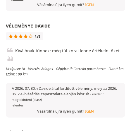
Vásárolna újra ilyen gumit?
IGEN
VÉLEMÉNYE DAVIDE
4/5
Kiválónak tűnnek; még túl korai lenne értékelni őket.
Út típusa: Út - Vezetés: Átlagos - Gépjármű: Carrello porta barca - Futott km
szám: 100 km
A 2026. 07. 30.-i Davide által fordított vélemény, mely az 2026.
06. 29.-i vásárlási tapasztalata alapján készült
-
eredetit
megtekinteni (olasz)
Jelentés
Vásárolna újra ilyen gumit?
IGEN