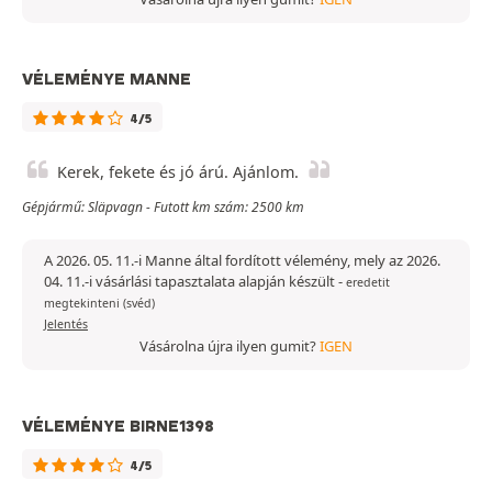
VÉLEMÉNYE MANNE
4/5
Kerek, fekete és jó árú. Ajánlom.
Gépjármű: Släpvagn - Futott km szám: 2500 km
A 2026. 05. 11.-i Manne által fordított vélemény, mely az 2026.
04. 11.-i vásárlási tapasztalata alapján készült
-
eredetit
megtekinteni (svéd)
Jelentés
Vásárolna újra ilyen gumit?
IGEN
VÉLEMÉNYE BIRNE1398
4/5