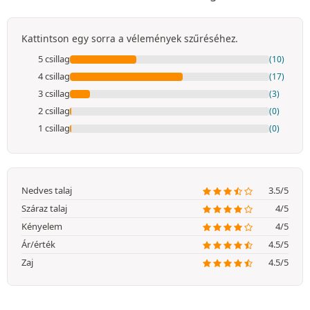
Kattintson egy sorra a vélemények szűréséhez.
5 csillag
(10)
4 csillag
(17)
3 csillag
(3)
2 csillag
(0)
1 csillag
(0)
Nedves talaj
3.5/5
Száraz talaj
4/5
Kényelem
4/5
Ár/érték
4.5/5
Zaj
4.5/5