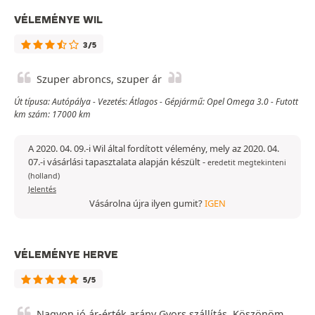
VÉLEMÉNYE WIL
3/5
Szuper abroncs, szuper ár
Út típusa: Autópálya - Vezetés: Átlagos - Gépjármű: Opel Omega 3.0 - Futott
km szám: 17000 km
A 2020. 04. 09.-i Wil által fordított vélemény, mely az 2020. 04.
07.-i vásárlási tapasztalata alapján készült
-
eredetit megtekinteni
(holland)
Jelentés
Vásárolna újra ilyen gumit?
IGEN
VÉLEMÉNYE HERVE
5/5
Nagyon jó ár-érték arány Gyors szállítás. Köszönöm