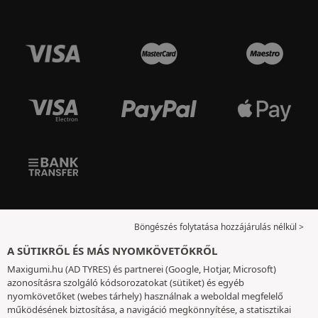
Böngészés folytatása hozzájárulás nélkül >
A SÜTIKRŐL ÉS MÁS NYOMKÖVETŐKRŐL
Maxigumi.hu (AD TYRES) és partnerei (Google, Hotjar, Microsoft)
azonosításra szolgáló kódsorozatokat (sütiket) és egyéb
nyomkövetőket (webes tárhely) használnak a weboldal megfelelő
működésének biztosítása, a navigáció megkönnyítése, a statisztikai