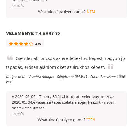
megtekinteni (holland)
Jelentés
Vásárolna újra ilyen gumit?
NEM
VÉLEMÉNYE THIERRY 35
4/5
Csendes abroncsok az eredetiekhez képest, nagyon jó
tapadás, erősen ajánlom őket az árukhoz képest.
Út típusa: Út - Vezetés: Átlagos - Gépjármű: BMW x3 - Futott km szám: 1000
km
A 2020. 06. 06.-i Thierry 35 által fordított vélemény, mely az
2020. 05. 04.-i vásárlási tapasztalata alapján készült
-
eredetit
megtekinteni (francia)
Jelentés
Vásárolna újra ilyen gumit?
IGEN