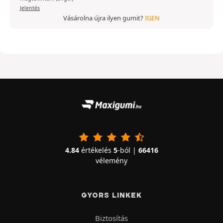
Jelentés
Vásárolna újra ilyen gumit?
IGEN
4.84
értékelés
5
-ból |
66416
vélemény
GYORS LINKEK
Biztosítás