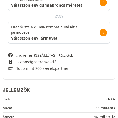
Válasszon egy gumiabroncs méretet
VAGY
Ellenőrizze a gumik kompatibilitását a
járművével
Válasszon egy járművet
Ingyenes KISZÁLLÍTÁS.
Részletek
Biztonságos tranzakció
Több mint 200 szerelőpartner
JELLEMZŐK
Profil
SA302
Méret
11 méretek
Átmérő
16"-tól 19"-ig