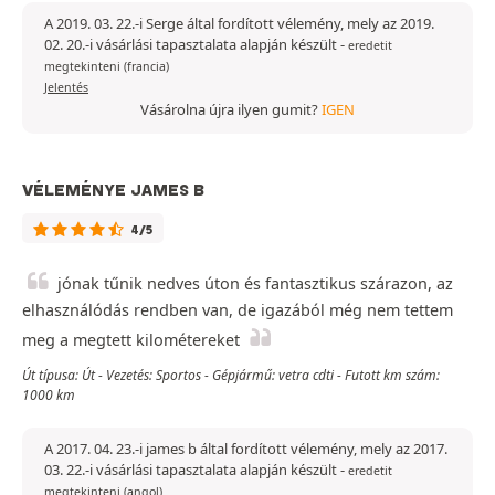
A 2019. 03. 22.-i Serge által fordított vélemény, mely az 2019.
02. 20.-i vásárlási tapasztalata alapján készült
-
eredetit
megtekinteni (francia)
Jelentés
Vásárolna újra ilyen gumit?
IGEN
VÉLEMÉNYE JAMES B
4/5
jónak tűnik nedves úton és fantasztikus szárazon, az
elhasználódás rendben van, de igazából még nem tettem
meg a megtett kilométereket
Út típusa: Út - Vezetés: Sportos - Gépjármű: vetra cdti - Futott km szám:
1000 km
A 2017. 04. 23.-i james b által fordított vélemény, mely az 2017.
03. 22.-i vásárlási tapasztalata alapján készült
-
eredetit
megtekinteni (angol)