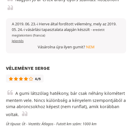
A 2019. 06. 23.-i Herve által fordított vélemény, mely az 2019.
05. 24.-i vásárlási tapasztalata alapján készült
-
eredetit
megtekinteni (francia)
Jelentés
Vásárolna újra ilyen gumit?
NEM
VÉLEMÉNYE SERGE
4/5
A gumi látszólag hatékony, bár csak néhány kilométert
mentem vele. Nincs különbség a kényelem szempontjából a
sima abroncsokhoz képest (nem runflat), amik korábban
voltak.
Út típusa: Út - Vezetés: Átlagos - Futott km szám: 1000 km