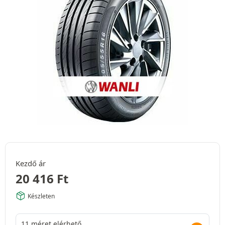
Kezdő ár
20 416
Ft
Készleten
11 méret elérhető