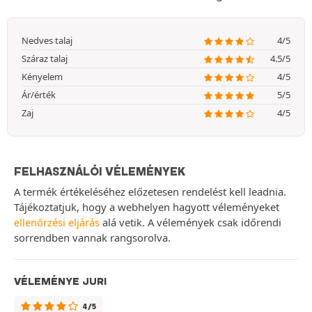
Nedves talaj
4/5
Száraz talaj
4.5/5
Kényelem
4/5
Ár/érték
5/5
Zaj
4/5
FELHASZNÁLÓI VÉLEMÉNYEK
A termék értékeléséhez előzetesen rendelést kell leadnia.
Tájékoztatjuk, hogy a webhelyen hagyott véleményeket
ellenőrzési eljárás
alá vetik. A vélemények csak időrendi
sorrendben vannak rangsorolva.
VÉLEMÉNYE JURI
4/5