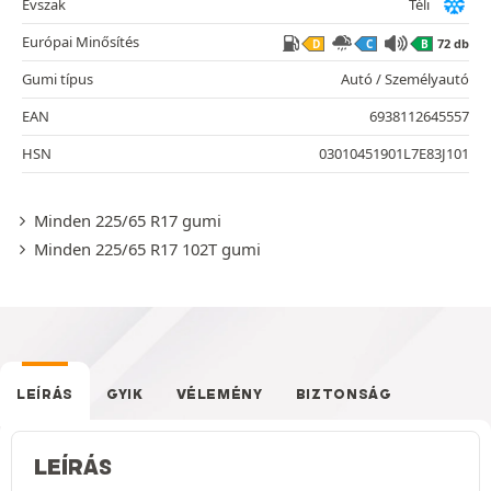
Évszak
Téli
Európai Minősítés
72 db
D
C
B
Gumi típus
Autó / Személyautó
EAN
6938112645557
HSN
03010451901L7E83J101
Minden 225/65 R17 gumi
Minden 225/65 R17 102T gumi
LEÍRÁS
GYIK
VÉLEMÉNY
BIZTONSÁG
LEÍRÁS