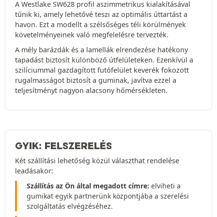
A Westlake SW628 profil aszimmetrikus kialakításával
tűnik ki, amely lehetővé teszi az optimális úttartást a
havon. Ezt a modellt a szélsőséges téli körülmények
követelményeinek való megfelelésre tervezték.
A mély barázdák és a lamellák elrendezése hatékony
tapadást biztosít különböző útfelületeken. Ezenkívül a
szilíciummal gazdagított futófelület keverék fokozott
rugalmasságot biztosít a guminak, javítva ezzel a
teljesítményt nagyon alacsony hőmérsékleten.
GYIK: FELSZERELÉS
Két szállítási lehetőség közül választhat rendelése
leadásakor:
Szállítás az Ön által megadott címre:
elviheti a
gumikat egyik partnerünk központjába a szerelési
szolgáltatás elvégzéséhez.