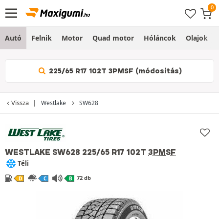
Autó
Felnik
Motor
Quad motor
Hóláncok
Olajok
225/65 R17 102T 3PMSF (módosítás)
Vissza
Westlake
SW628
WESTLAKE SW628
225/65 R17 102T
3PMSF
Téli
72 db
D
C
B