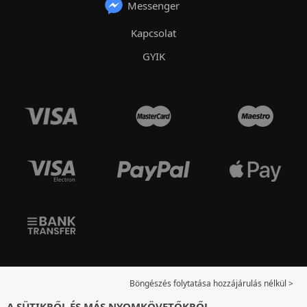
Messenger
Kapcsolat
GYIK
Böngészés folytatása hozzájárulás nélkül >
A SÜTIKRŐL ÉS MÁS NYOMKÖVETŐKRŐL