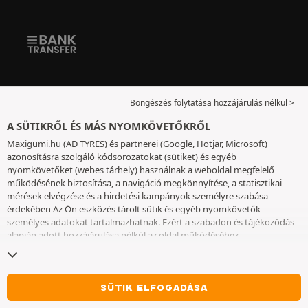
Böngészés folytatása hozzájárulás nélkül >
A SÜTIKRŐL ÉS MÁS NYOMKÖVETŐKRŐL
Maxigumi.hu (AD TYRES) és partnerei (Google, Hotjar, Microsoft)
azonosításra szolgáló kódsorozatokat (sütiket) és egyéb
nyomkövetőket (webes tárhely) használnak a weboldal megfelelő
működésének biztosítása, a navigáció megkönnyítése, a statisztikai
mérések elvégzése és a hirdetési kampányok személyre szabása
érdekében Az Ön eszközés tárolt sütik és egyéb nyomkövetők
személyes adatokat tartalmazhatnak. Ezért a szabadon és tájékozódás
alapján adott hozzájárulása nélkül az oldal működéséhez
elengedhetetlenek kivételével nem helyezünk el sütiket vagy más
nyomkövetőket az eszközén. Az Ön által választott beállításokat 6
hónapig őrizzük meg. A hozzájárulását bármikor visszavonhatja a
Sütik
és egyéb nyomkövetők
oldalon. Ön dönthet úgy, hogy a böngészést a
SÜTIK ELFOGADÁSA
sütik vagy más nyomkövetők elhelyezésének elfogadása nélkül