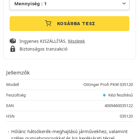
KOSÁRBA TESZ
Ingyenes KISZÁLLÍTÁS.
Részletek
Biztonságos tranzakció
Jellemzők
Modell
Ottinger Profi PKW 035120
Feszültség
Kézi feszítésű
EAN
4009460035122
HSN
035120
Hólánc hátsókerék-meghajtású járművekhez, valamint
széles gumiabroncsokkal és kis kerékjárati térrel