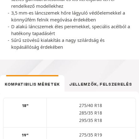
rendelkező modellekhez
3,5 mm-es láncszemek hőre lágyuló védőelemekkel a
könnyűfém felnik megóvása érdekében
D alakú láncszemek éles peremekkel, speciális acélból a
hatékony tapadásért
Sűrű szövésű kialakítás a nagy szilárdság és
kopásállóság érdekében
KOMPATIBILIS MÉRETEK
JELLEMZŐK, FELSZERELÉS
275/40 R18
18"
285/35 R18
295/35 R18
275/35 R19
19"