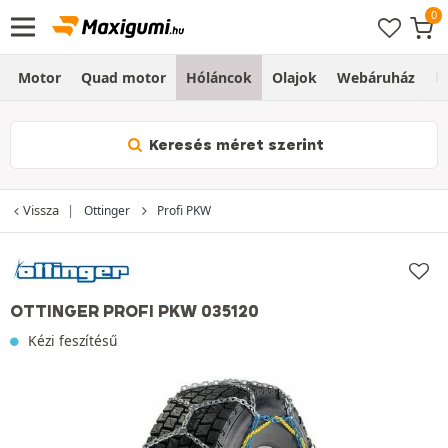
Motor
Quad motor
Hóláncok
Olajok
Webáruház
Ú
Keresés méret szerint
Vissza
Ottinger
Profi PKW
OTTINGER PROFI PKW 035120
Kézi feszítésű