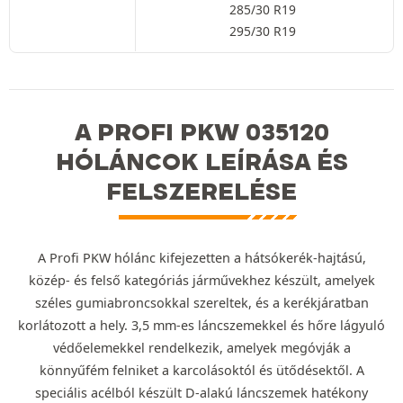
285/30 R19
295/30 R19
A PROFI PKW 035120
HÓLÁNCOK LEÍRÁSA ÉS
FELSZERELÉSE
A Profi PKW hólánc kifejezetten a hátsókerék-hajtású,
közép- és felső kategóriás járművekhez készült, amelyek
széles gumiabroncsokkal szereltek, és a kerékjáratban
korlátozott a hely. 3,5 mm-es láncszemekkel és hőre lágyuló
védőelemekkel rendelkezik, amelyek megóvják a
könnyűfém felniket a karcolásoktól és ütődésektől. A
speciális acélból készült D-alakú láncszemek hatékony