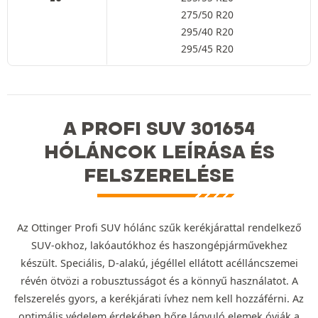
275/50 R20
295/40 R20
295/45 R20
A PROFI SUV 301654
HÓLÁNCOK LEÍRÁSA ÉS
FELSZERELÉSE
Az Ottinger Profi SUV hólánc szűk kerékjárattal rendelkező
SUV-okhoz, lakóautókhoz és haszongépjárművekhez
készült. Speciális, D-alakú, jégéllel ellátott acélláncszemei
révén ötvözi a robusztusságot és a könnyű használatot. A
felszerelés gyors, a kerékjárati ívhez nem kell hozzáférni. Az
optimális védelem érdekében hőre lágyuló elemek óvják a