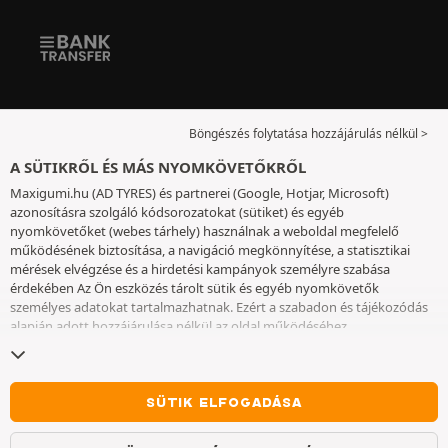
Böngészés folytatása hozzájárulás nélkül >
A SÜTIKRŐL ÉS MÁS NYOMKÖVETŐKRŐL
Maxigumi.hu (AD TYRES) és partnerei (Google, Hotjar, Microsoft)
azonosításra szolgáló kódsorozatokat (sütiket) és egyéb
nyomkövetőket (webes tárhely) használnak a weboldal megfelelő
működésének biztosítása, a navigáció megkönnyítése, a statisztikai
mérések elvégzése és a hirdetési kampányok személyre szabása
érdekében Az Ön eszközés tárolt sütik és egyéb nyomkövetők
személyes adatokat tartalmazhatnak. Ezért a szabadon és tájékozódás
alapján adott hozzájárulása nélkül az oldal működéséhez
elengedhetetlenek kivételével nem helyezünk el sütiket vagy más
nyomkövetőket az eszközén. Az Ön által választott beállításokat 6
hónapig őrizzük meg. A hozzájárulását bármikor visszavonhatja a
Sütik
és egyéb nyomkövetők
oldalon. Ön dönthet úgy, hogy a böngészést a
SÜTIK ELFOGADÁSA
sütik vagy más nyomkövetők elhelyezésének elfogadása nélkül
folytatja. A sütik elutasítása nem akadályozza meg a szolgáltatások