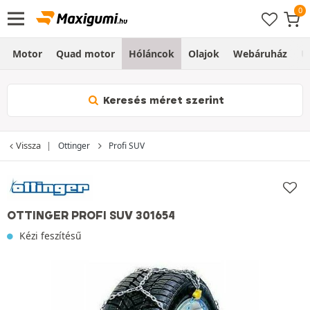
Motor
Quad motor
Hóláncok
Olajok
Webáruház
Ú
Keresés méret szerint
Vissza
Ottinger
Profi SUV
OTTINGER PROFI SUV 301654
Kézi feszítésű