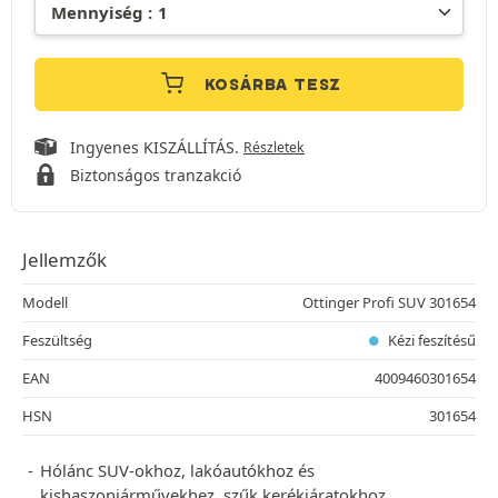
KOSÁRBA TESZ
Ingyenes KISZÁLLÍTÁS.
Részletek
Biztonságos tranzakció
Jellemzők
Modell
Ottinger Profi SUV 301654
Feszültség
Kézi feszítésű
EAN
4009460301654
HSN
301654
Hólánc SUV-okhoz, lakóautókhoz és
kishaszonjárművekhez, szűk kerékjáratokhoz