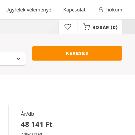
Ügyfelek véleménye
Kapcsolat
Fiókom
KOSÁR
(0)
KERESÉS
Ár/db
48 141
Ft
2 db-os szett