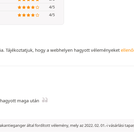
4/5
4/5
nia. Tájékoztatjuk, hogy a webhelyen hagyott véleményeket
ellenő
t hagyott maga után
 Vakantieganger által fordított vélemény, mely az 2022. 02. 01.-i vásárlási tap