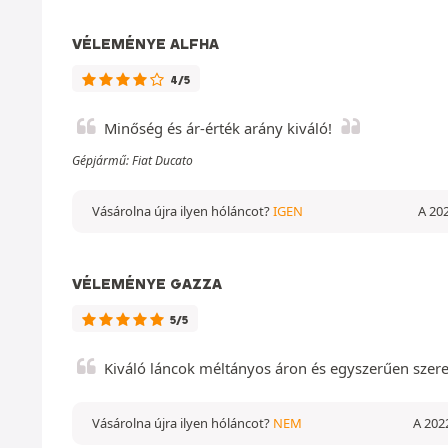
VÉLEMÉNYE ALFHA
4/5
Minőség és ár-érték arány kiváló!
Gépjármű: Fiat Ducato
Vásárolna újra ilyen hóláncot?
IGEN
A 202
VÉLEMÉNYE GAZZA
5/5
Kiváló láncok méltányos áron és egyszerűen szerel
Vásárolna újra ilyen hóláncot?
NEM
A 2022