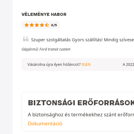
VÉLEMÉNYE HABOR
4/5
Szuper szolgáltatás Gyors szállítás! Mindig szívese
Gépjármű: Ford transit custem
Vásárolna újra ilyen hóláncot?
IGEN
A 2022
BIZTONSÁGI ERŐFORRÁSO
A biztonsághoz és termékekhez szánt erőfor
Dokumentáció