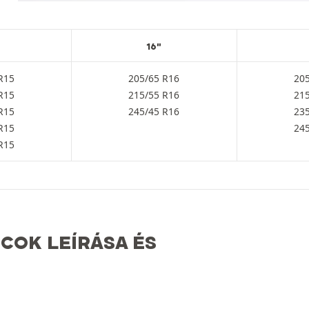
16"
R15
205/65 R16
20
R15
215/55 R16
21
R15
245/45 R16
23
R15
24
R15
COK LEÍRÁSA ÉS