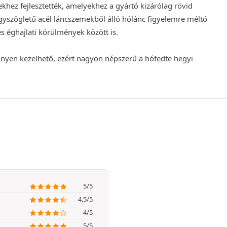
khez fejlesztették, amelyekhez a gyártó kizárólag rövid
égyszögletű acél láncszemekből álló hólánc figyelemre méltó
s éghajlati körülmények között is.
nnyen kezelhető, ezért nagyon népszerű a hófedte hegyi
5/5
4.5/5
4/5
5/5