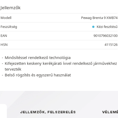
Jellemzők
Modell
Pewag Brenta 9 XMB74
Feszültség
Kézi feszítésű
EAN
9010796032100
HSN
4115126
Minősítéssel rendelkező technológia
Kifejezetten keskeny kerékjárati ívvel rendelkező járművekhez
tervezték
Belső rögzítés és egyszerű használat
JELLEMZŐK, FELSZERELÉS
VÉLEM