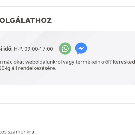
ZOLGÁLATHOZ
i idő:
H-P, 09:00-17:00
ormációkat weboldalunkról vagy termékeinkről? Kereskede
00-ig áll rendelkezésére.
tos számunkra.