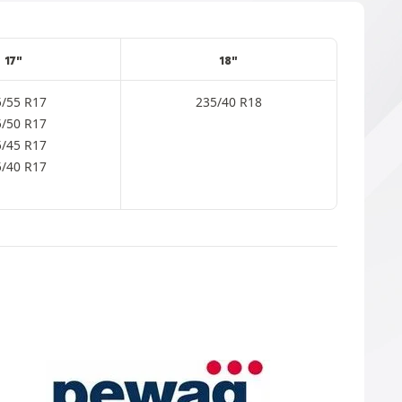
17"
18"
5/55 R17
235/40 R18
5/50 R17
5/45 R17
5/40 R17