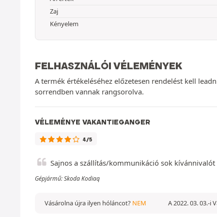
Zaj
Kényelem
FELHASZNÁLÓI VÉLEMÉNYEK
A termék értékeléséhez előzetesen rendelést kell lead
sorrendben vannak rangsorolva.
VÉLEMÉNYE VAKANTIEGANGER
4/5
Sajnos a szállítás/kommunikáció sok kívánnivaló
Gépjármű: Skoda Kodiaq
Vásárolna újra ilyen hóláncot?
NEM
A 2022. 03. 03.-i