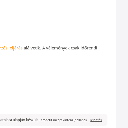
rzési eljárás
alá vetik. A vélemények csak időrendi
asztalata alapján készült
-
eredetit megtekinteni (holland)
Jelentés