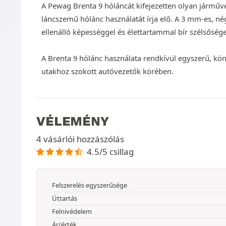
A Pewag Brenta 9 hóláncát kifejezetten olyan járműve
láncszemű hólánc használatát írja elő. A 3 mm-es, n
ellenálló képességgel és élettartammal bír szélsősége
A Brenta 9 hólánc használata rendkívül egyszerű, kö
utakhoz szokott autóvezetők körében.
VÉLEMÉNY
4 vásárlói hozzászólás
4.5/5 csillag
Felszerelés egyszerűsége
Úttartás
Felnivédelem
Ár/érték