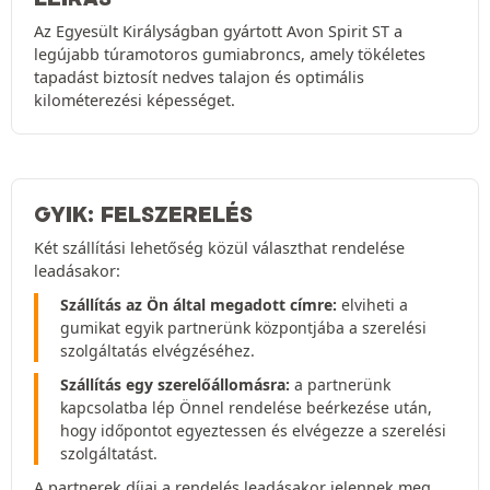
Az Egyesült Királyságban gyártott Avon Spirit ST a
legújabb túramotoros gumiabroncs, amely tökéletes
tapadást biztosít nedves talajon és optimális
kilométerezési képességet.
GYIK: FELSZERELÉS
Két szállítási lehetőség közül választhat rendelése
leadásakor:
Szállítás az Ön által megadott címre:
elviheti a
gumikat egyik partnerünk központjába a szerelési
szolgáltatás elvégzéséhez.
Szállítás egy szerelőállomásra:
a partnerünk
kapcsolatba lép Önnel rendelése beérkezése után,
hogy időpontot egyeztessen és elvégezze a szerelési
szolgáltatást.
A partnerek díjai a rendelés leadásakor jelennek meg.