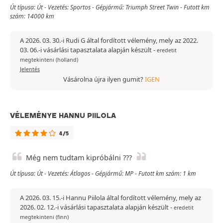
Út típusa: Út - Vezetés: Sportos - Gépjármű: Triumph Street Twin - Futott km
szám: 14000 km
A 2026. 03. 30.-i Rudi G által fordított vélemény, mely az 2022.
03. 06.-i vásárlási tapasztalata alapján készült
-
eredetit
megtekinteni (holland)
Jelentés
Vásárolna újra ilyen gumit?
IGEN
VÉLEMÉNYE HANNU PIILOLA
4/5
Még nem tudtam kipróbálni ???
Út típusa: Út - Vezetés: Átlagos - Gépjármű: MP - Futott km szám: 1 km
A 2026. 03. 15.-i Hannu Piilola által fordított vélemény, mely az
2026. 02. 12.-i vásárlási tapasztalata alapján készült
-
eredetit
megtekinteni (finn)