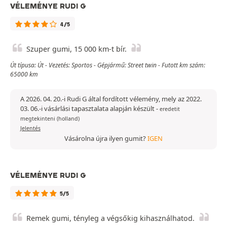
VÉLEMÉNYE RUDI G
4/5
Szuper gumi, 15 000 km-t bír.
Út típusa: Út - Vezetés: Sportos - Gépjármű: Street twin - Futott km szám:
65000 km
A 2026. 04. 20.-i Rudi G által fordított vélemény, mely az 2022.
03. 06.-i vásárlási tapasztalata alapján készült
-
eredetit
megtekinteni (holland)
Jelentés
Vásárolna újra ilyen gumit?
IGEN
VÉLEMÉNYE RUDI G
5/5
Remek gumi, tényleg a végsőkig kihasználhatod.