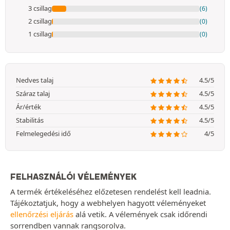
3 csillag
(6)
2 csillag
(0)
1 csillag
(0)
Nedves talaj
4.5/5
Száraz talaj
4.5/5
Ár/érték
4.5/5
Stabilitás
4.5/5
Felmelegedési idő
4/5
FELHASZNÁLÓI VÉLEMÉNYEK
A termék értékeléséhez előzetesen rendelést kell leadnia.
Tájékoztatjuk, hogy a webhelyen hagyott véleményeket
ellenőrzési eljárás
alá vetik. A vélemények csak időrendi
sorrendben vannak rangsorolva.