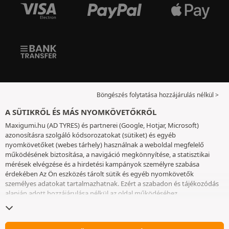
Böngészés folytatása hozzájárulás nélkül >
A SÜTIKRŐL ÉS MÁS NYOMKÖVETŐKRŐL
Maxigumi.hu (AD TYRES) és partnerei (Google, Hotjar, Microsoft)
azonosításra szolgáló kódsorozatokat (sütiket) és egyéb
nyomkövetőket (webes tárhely) használnak a weboldal megfelelő
működésének biztosítása, a navigáció megkönnyítése, a statisztikai
mérések elvégzése és a hirdetési kampányok személyre szabása
érdekében Az Ön eszközés tárolt sütik és egyéb nyomkövetők
személyes adatokat tartalmazhatnak. Ezért a szabadon és tájékozódás
alapján adott hozzájárulása nélkül az oldal működéséhez
elengedhetetlenek kivételével nem helyezünk el sütiket vagy más
nyomkövetőket az eszközén. Az Ön által választott beállításokat 6
hónapig őrizzük meg. A hozzájárulását bármikor visszavonhatja a
Sütik