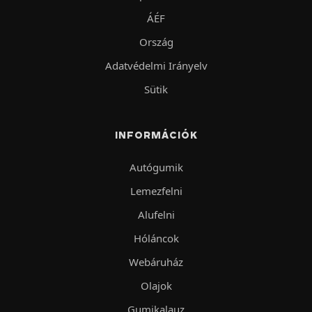
ÁÉF
Ország
Adatvédelmi Irányelv
Sütik
INFORMÁCIÓK
Autógumik
Lemezfelni
Alufelni
Hóláncok
Webáruház
Olajok
Gumikalauz