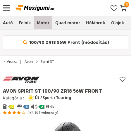
Autó
Felnik
Motor
Quad motor
Hóláncok
Olajok
100/90 ZR18 56W Front (módosítás)
Vissza
Avon
Spirit ST
AVON SPIRIT ST
100/90 ZR18 56W
FRONT
Kategória :
Út / Sport / Touring
68 db
C
B
A
4/5
(61 vélemény)