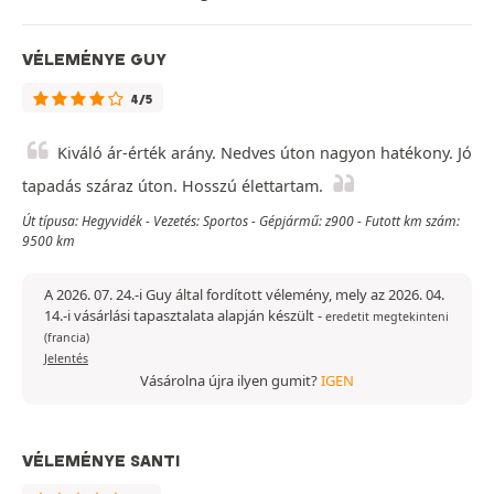
VÉLEMÉNYE GUY
4/5
Kiváló ár-érték arány. Nedves úton nagyon hatékony. Jó
tapadás száraz úton. Hosszú élettartam.
Út típusa: Hegyvidék - Vezetés: Sportos - Gépjármű: z900 - Futott km szám:
9500 km
A 2026. 07. 24.-i Guy által fordított vélemény, mely az 2026. 04.
14.-i vásárlási tapasztalata alapján készült
-
eredetit megtekinteni
(francia)
Jelentés
Vásárolna újra ilyen gumit?
IGEN
VÉLEMÉNYE SANTI