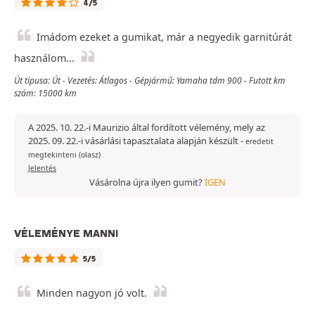
4/5
Imádom ezeket a gumikat, már a negyedik garnitúrát
használom...
Út típusa: Út - Vezetés: Átlagos - Gépjármű: Yamaha tdm 900 - Futott km
szám: 15000 km
A 2025. 10. 22.-i Maurizio által fordított vélemény, mely az
2025. 09. 22.-i vásárlási tapasztalata alapján készült
-
eredetit
megtekinteni (olasz)
Jelentés
Vásárolna újra ilyen gumit?
IGEN
VÉLEMÉNYE MANNI
5/5
Minden nagyon jó volt.