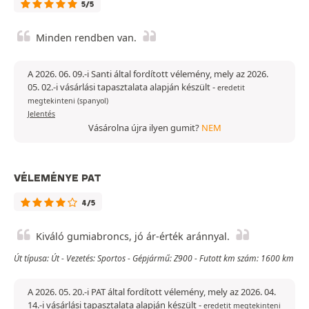
5/5
Minden rendben van.
A 2026. 06. 09.-i Santi által fordított vélemény, mely az 2026.
05. 02.-i vásárlási tapasztalata alapján készült
-
eredetit
megtekinteni (spanyol)
Jelentés
Vásárolna újra ilyen gumit?
NEM
VÉLEMÉNYE PAT
4/5
Kiváló gumiabroncs, jó ár-érték aránnyal.
Út típusa: Út - Vezetés: Sportos - Gépjármű: Z900 - Futott km szám: 1600 km
A 2026. 05. 20.-i PAT által fordított vélemény, mely az 2026. 04.
14.-i vásárlási tapasztalata alapján készült
-
eredetit megtekinteni