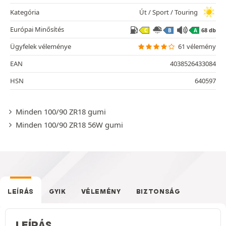
Kategória
Út / Sport / Touring
Európai Minősítés
68 db
C
B
A
Ügyfelek véleménye
61 vélemény
EAN
4038526433084
HSN
640597
Minden 100/90 ZR18 gumi
Minden 100/90 ZR18 56W gumi
LEÍRÁS
GYIK
VÉLEMÉNY
BIZTONSÁG
LEÍRÁS