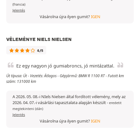
(francia)
Jelentés
Vásárolna újra ilyen gumit?
IGEN
VÉLEMÉNYE NIELS NIELSEN
4/5
Ez egy nagyon jó gumiabroncs, jó mintázattal.
Út típusa: Út - Vezetés: Átlagos - Gépjármű: BMW R 1100 RT - Futott km
szám: 131000 km
A 2026. 05. 08.-i NIels Nielsen által fordított vélemény, mely az
2026. 04. 07.-i vásárlási tapasztalata alapján készült
-
eredetit
megtekinteni (dán)
Jelentés
Vásárolna újra ilyen gumit?
IGEN