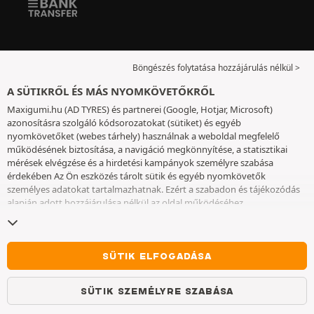
Böngészés folytatása hozzájárulás nélkül >
A SÜTIKRŐL ÉS MÁS NYOMKÖVETŐKRŐL
Maxigumi.hu (AD TYRES) és partnerei (Google, Hotjar, Microsoft)
azonosításra szolgáló kódsorozatokat (sütiket) és egyéb
nyomkövetőket (webes tárhely) használnak a weboldal megfelelő
működésének biztosítása, a navigáció megkönnyítése, a statisztikai
mérések elvégzése és a hirdetési kampányok személyre szabása
érdekében Az Ön eszközés tárolt sütik és egyéb nyomkövetők
személyes adatokat tartalmazhatnak. Ezért a szabadon és tájékozódás
alapján adott hozzájárulása nélkül az oldal működéséhez
elengedhetetlenek kivételével nem helyezünk el sütiket vagy más
nyomkövetőket az eszközén. Az Ön által választott beállításokat 6
hónapig őrizzük meg. A hozzájárulását bármikor visszavonhatja a
Sütik
és egyéb nyomkövetők
oldalon. Ön dönthet úgy, hogy a böngészést a
SÜTIK ELFOGADÁSA
sütik vagy más nyomkövetők elhelyezésének elfogadása nélkül
folytatja. A sütik elutasítása nem akadályozza meg a szolgáltatások
SÜTIK SZEMÉLYRE SZABÁSA
igénybe vételét AD TYRES. További információkért kérjük, lépjen a
Sütik
és egyéb nyomkövetők
oldalra.