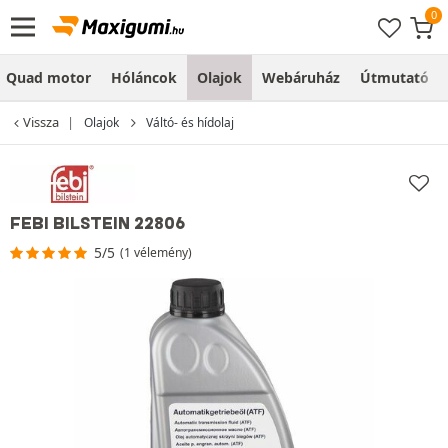
Quad motor
Hóláncok
Olajok
Webáruház
Útmutató
Vissza
Olajok
Váltó- és hídolaj
FEBI BILSTEIN 22806
5/5
(1 vélemény)