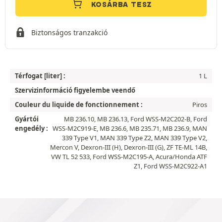
KOSÁRBA TESZ
Biztonságos tranzakció
Térfogat [liter] :
1 L
Szervizinformáció figyelembe veendő
Couleur du liquide de fonctionnement :
Piros
Gyártói
MB 236.10, MB 236.13, Ford WSS-M2C202-B, Ford
engedély :
WSS-M2C919-E, MB 236.6, MB 235.71, MB 236.9, MAN
339 Type V1, MAN 339 Type Z2, MAN 339 Type V2,
Mercon V, Dexron-III (H), Dexron-III (G), ZF TE-ML 14B,
VW TL 52 533, Ford WSS-M2C195-A, Acura/Honda ATF
Z1, Ford WSS-M2C922-A1