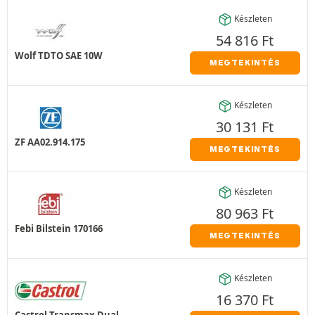
Készleten
54 816
Ft
Wolf TDTO SAE 10W
MEGTEKINTÉS
Készleten
30 131
Ft
ZF AA02.914.175
MEGTEKINTÉS
Készleten
80 963
Ft
Febi Bilstein 170166
MEGTEKINTÉS
Készleten
16 370
Ft