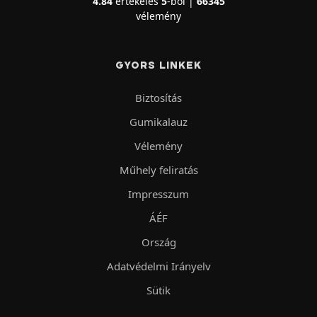
4.84
értékelés
5
-ból |
66345
vélemény
GYORS LINKEK
Biztosítás
Gumikalauz
Vélemény
Műhely feliratás
Impresszum
ÁÉF
Ország
Adatvédelmi Irányelv
Sütik