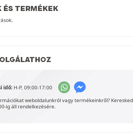
K ÉS TERMÉKEK
rások.
ZOLGÁLATHOZ
i idő:
H-P, 09:00-17:00
ormációkat weboldalunkról vagy termékeinkről? Kereskede
00-ig áll rendelkezésére.