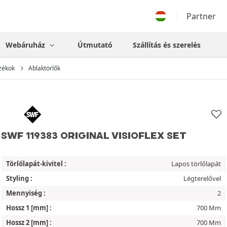
Partner
Webáruház
Útmutató
Szállítás és szerelés
zékok
Ablaktörlők
SWF 119383 ORIGINAL VISIOFLEX SET
Törlőlapát-kivitel :
Lapos törlőlapát
Styling :
Légterelővel
Mennyiség :
2
Hossz 1 [mm] :
700 Mm
Hossz 2 [mm] :
700 Mm