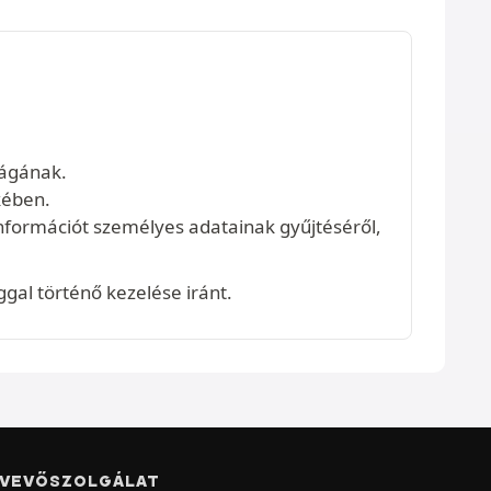
ságának.
kében.
információt személyes adatainak gyűjtéséről,
al történő kezelése iránt.
VEVŐSZOLGÁLAT