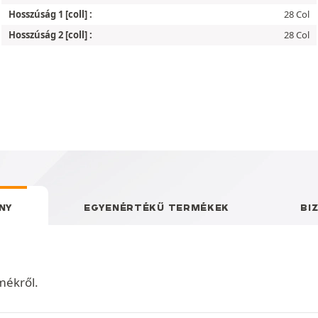
Hosszúság 1 [coll] :
28 Col
Hosszúság 2 [coll] :
28 Col
NY
EGYENÉRTÉKŰ TERMÉKEK
BI
mékről.