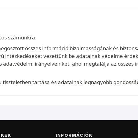
tos számunkra.
 megosztott összes információ bizalmasságának és bizton
orú intézkedéseket vezettünk be adatainak védelme érde
es
adatvédelmi irányelveinket
, ahol megtalálja az összes 
tiszteletben tartása és adatainak legnagyobb gondosságg
NKEK
INFORMÁCIÓK