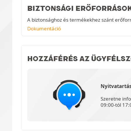
BIZTONSÁGI ERŐFORRÁSO
A biztonsághoz és termékekhez szánt erőfor
Dokumentáció
HOZZÁFÉRÉS AZ ÜGYFÉLS
Nyitvatartás
Szeretne inf
09:00-tól 17: