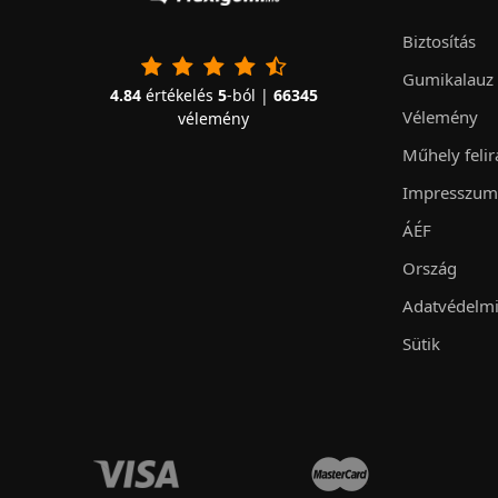
Biztosítás
Gumikalauz
4.84
értékelés
5
-ból |
66345
Vélemény
vélemény
Műhely felir
Impresszum
ÁÉF
Ország
Adatvédelmi
Sütik