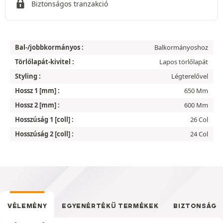
Biztonságos tranzakció
Bal-/jobbkormányos :
Balkormányoshoz
Törlőlapát-kivitel :
Lapos törlőlapát
Styling :
Légterelővel
Hossz 1 [mm] :
650 Mm
Hossz 2 [mm] :
600 Mm
Hosszúság 1 [coll] :
26 Col
Hosszúság 2 [coll] :
24 Col
VÉLEMÉNY
EGYENÉRTÉKŰ TERMÉKEK
BIZTONSÁG