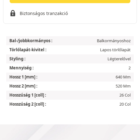
Biztonságos tranzakció
Bal-/jobbkormányos :
Balkormányoshoz
Törlőlapát-kivitel :
Lapos törlőlapát
Styling :
Légterelővel
Mennyiség :
2
Hossz 1 [mm] :
640 Mm
Hossz 2 [mm] :
520 Mm
Hosszúság 1 [coll] :
26 Col
Hosszúság 2 [coll] :
20 Col