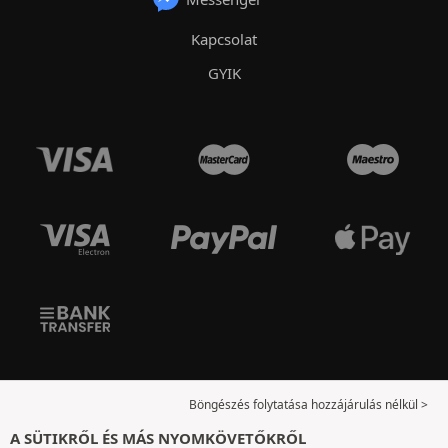
Kapcsolat
GYIK
Böngészés folytatása hozzájárulás nélkül >
A SÜTIKRŐL ÉS MÁS NYOMKÖVETŐKRŐL