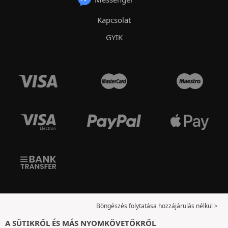
Kapcsolat
GYIK
Böngészés folytatása hozzájárulás nélkül >
A SÜTIKRŐL ÉS MÁS NYOMKÖVETŐKRŐL