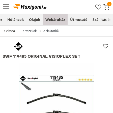
or
Hóláncok
Olajok
Webáruház
Útmutató
Szállítás és
Vissza
Tartozékok
Ablaktörlők
SWF 119485 ORIGINAL VISIOFLEX SET