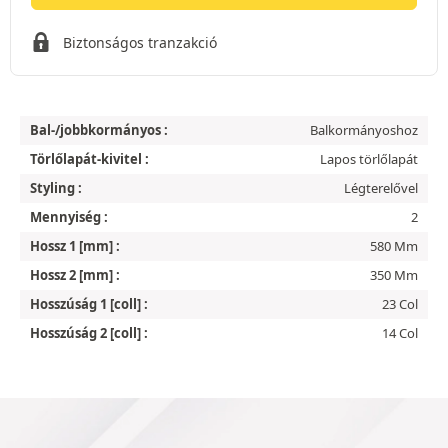
Biztonságos tranzakció
Bal-/jobbkormányos :
Balkormányoshoz
Törlőlapát-kivitel :
Lapos törlőlapát
Styling :
Légterelővel
Mennyiség :
2
Hossz 1 [mm] :
580 Mm
Hossz 2 [mm] :
350 Mm
Hosszúság 1 [coll] :
23 Col
Hosszúság 2 [coll] :
14 Col