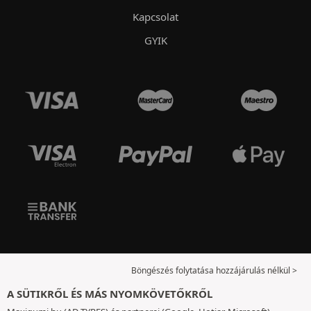
Kapcsolat
GYIK
Böngészés folytatása hozzájárulás nélkül >
A SÜTIKRŐL ÉS MÁS NYOMKÖVETŐKRŐL