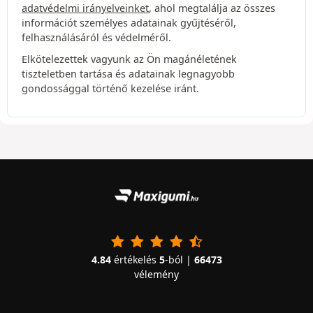
adatvédelmi irányelveinket
, ahol megtalálja az összes
információt személyes adatainak gyűjtéséről,
felhasználásáról és védelméről.
Elkötelezettek vagyunk az Ön magánéletének
tiszteletben tartása és adatainak legnagyobb
gondossággal történő kezelése iránt.
4.84
értékelés
5
-ból |
66473
vélemény