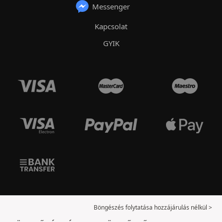
Messenger
Kapcsolat
GYIK
Böngészés folytatása hozzájárulás nélkül >