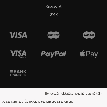
Kapcsolat
GYIK
Böngészés folytatása hozzájárulás nélkül >
A SÜTIKRŐL ÉS MÁS NYOMKÖVETŐKRŐL