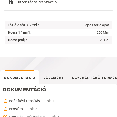
Biztonságos tranzakció
Törlőlapát-kivitel :
Lapos törlőlapát
Hossz 1 [mm] :
650 Mm
Hossz [col] :
26 Col
DOKUMENTÁCIÓ
VÉLEMÉNY
EGYENÉRTÉKŰ TERMÉ
DOKUMENTÁCIÓ
Beépítési utasítás - Link 1
Brosúra - Link 2
Szerelési információ - Link 3