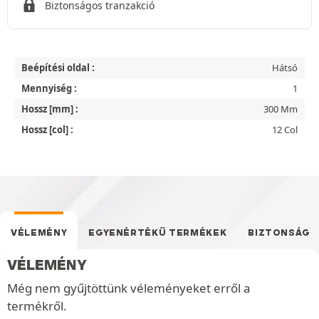
Biztonságos tranzakció
Beépítési oldal :
Hátsó
Mennyiség :
1
Hossz [mm] :
300 Mm
Hossz [col] :
12 Col
VÉLEMÉNY
EGYENÉRTÉKŰ TERMÉKEK
BIZTONSÁG
VÉLEMÉNY
Még nem gyűjtöttünk véleményeket erről a
termékről.