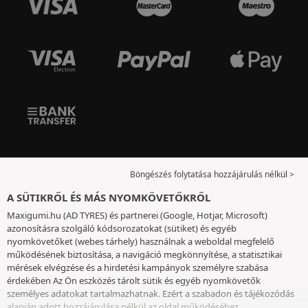
Böngészés folytatása hozzájárulás nélkül >
A SÜTIKRŐL ÉS MÁS NYOMKÖVETŐKRŐL
Maxigumi.hu (AD TYRES) és partnerei (Google, Hotjar, Microsoft)
azonosításra szolgáló kódsorozatokat (sütiket) és egyéb
nyomkövetőket (webes tárhely) használnak a weboldal megfelelő
működésének biztosítása, a navigáció megkönnyítése, a statisztikai
mérések elvégzése és a hirdetési kampányok személyre szabása
érdekében Az Ön eszközés tárolt sütik és egyéb nyomkövetők
személyes adatokat tartalmazhatnak. Ezért a szabadon és tájékozódás
alapján adott hozzájárulása nélkül az oldal működéséhez