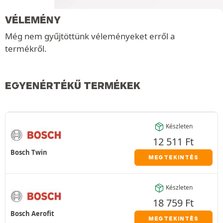
VÉLEMÉNY
Még nem gyűjtöttünk véleményeket erről a
termékről.
EGYENÉRTÉKŰ TERMÉKEK
Készleten
12 511
Ft
Bosch Twin
MEGTEKINTÉS
Készleten
18 759
Ft
Bosch Aerofit
MEGTEKINTÉS