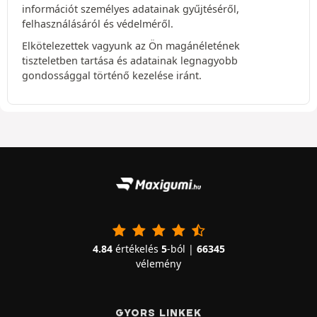
információt személyes adatainak gyűjtéséről,
felhasználásáról és védelméről.
Elkötelezettek vagyunk az Ön magánéletének
tiszteletben tartása és adatainak legnagyobb
gondossággal történő kezelése iránt.
4.84
értékelés
5
-ból |
66345
vélemény
GYORS LINKEK