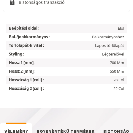
Biztonságos tranzakció
Beépítési oldal :
Elöl
Bal-/jobbkormányos :
Balkormányoshoz
Törlőlapát-kivitel :
Lapos törlőlapát
Styling :
Légterelővel
Hossz 1 [mm] :
700 Mm
Hossz 2 [mm] :
550 Mm
Hosszúság 1 [coll] :
28 Col
Hosszúság 2 [coll] :
22 Col
VÉLEMÉNY
EGYENÉRTÉKŰ TERMÉKEK
BIZTONSÁG