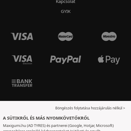
Kapcsolat
GYIK
Böngészés folytatása hozzájárulás nélkül >
A SÜTIKRŐL ÉS MÁS NYOMKÖVETŐKRŐL
Maxigumi.hu (AD TYRES) és partnerei (Google, Hotjar, Microsoft)