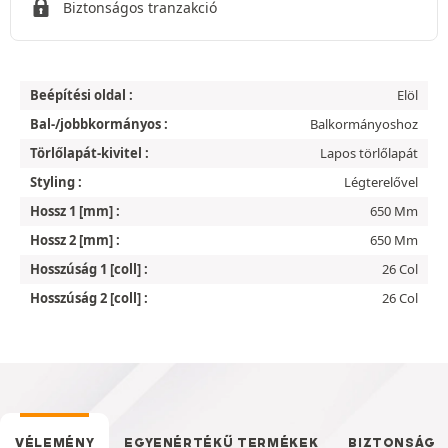
Biztonságos tranzakció
Beépítési oldal :
Elöl
Bal-/jobbkormányos :
Balkormányoshoz
Törlőlapát-kivitel :
Lapos törlőlapát
Styling :
Légterelővel
Hossz 1 [mm] :
650 Mm
Hossz 2 [mm] :
650 Mm
Hosszúság 1 [coll] :
26 Col
Hosszúság 2 [coll] :
26 Col
VÉLEMÉNY
EGYENÉRTÉKŰ TERMÉKEK
BIZTONSÁG