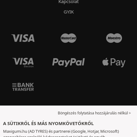
Kapcsolat
GYIK
Böngészés folytatása hozzájárulás nélkül >
A SÜTIKRŐL ÉS MÁS NYOMKÖVETŐKRŐL
Maxigumi.hu (AD TYRES) és partnerei (Google, Hotjar, Microsoft)