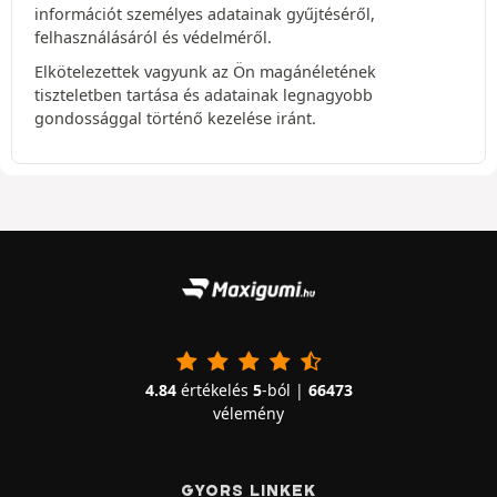
információt személyes adatainak gyűjtéséről,
felhasználásáról és védelméről.
Elkötelezettek vagyunk az Ön magánéletének
tiszteletben tartása és adatainak legnagyobb
gondossággal történő kezelése iránt.
4.84
értékelés
5
-ból |
66473
vélemény
GYORS LINKEK