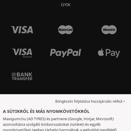
GYIK
Böngészés folytatása hozzájárulás nélkül >
A SÜTIKRŐL ÉS MÁS NYOMKÖVETŐKRŐL
Maxigumi.hu (AD TYRES) és partnerei (Google, Hotjar, Microsoft)
azonosításra szolgáló kódsorozatokat (sütiket) és egyéb
nyomkövetőket (webes tárhely) használnak a weboldal megfelelő