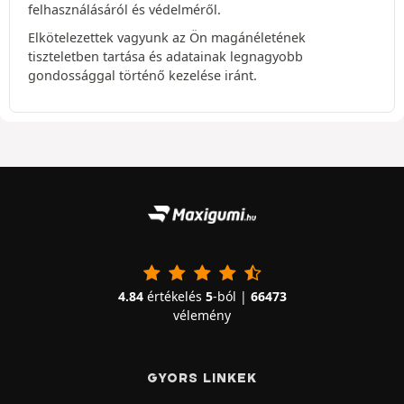
felhasználásáról és védelméről.
Elkötelezettek vagyunk az Ön magánéletének
tiszteletben tartása és adatainak legnagyobb
gondossággal történő kezelése iránt.
4.84
értékelés
5
-ból |
66473
vélemény
GYORS LINKEK