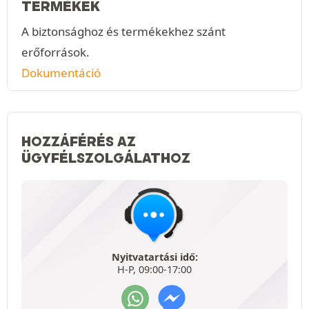
TERMÉKEK
A biztonsághoz és termékekhez szánt
erőforrások.
Dokumentáció
HOZZÁFÉRÉS AZ
ÜGYFÉLSZOLGÁLATHOZ
Nyitvatartási idő:
H-P, 09:00-17:00