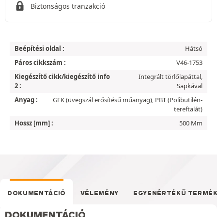
Biztonságos tranzakció
Beépítési oldal :
Hátsó
Páros cikkszám :
V46-1753
Kiegészítő cikk/kiegészítő info
Integrált törlőlapáttal,
2 :
Sapkával
Anyag :
GFK (üvegszál erősítésű műanyag), PBT (Polibutilén-
tereftalát)
Hossz [mm] :
500 Mm
DOKUMENTÁCIÓ
VÉLEMÉNY
EGYENÉRTÉKŰ TERMÉ
DOKUMENTÁCIÓ