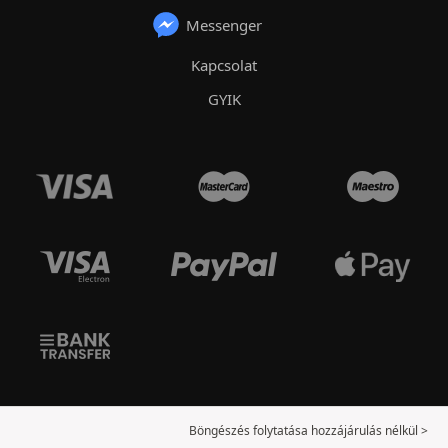
Messenger
Kapcsolat
GYIK
Böngészés folytatása hozzájárulás nélkül >