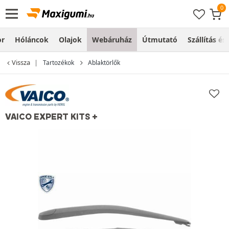
or
Hóláncok
Olajok
Webáruház
Útmutató
Szállítás és
Vissza
Tartozékok
Ablaktörlők
VAICO EXPERT KITS +