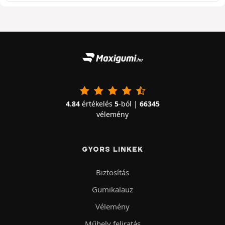
4.84
értékelés
5
-ból |
66345
vélemény
GYORS LINKEK
Biztosítás
Gumikalauz
Vélemény
Műhely feliratás