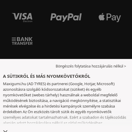
Böngészés folytatása hozzájárulás nélkül >
A SÜTIKRŐL ÉS MÁS NYOMKÖVETŐKRŐL
Maxigumi.hu (AD TYRES) és partnerei (Google, Hotjar, Microsoft)
azonosításra szolgáló kódsorozatokat (sütiket) és egyéb
nyomkövetőket (webes tárhely) használnak a weboldal megfelelő
működésének biztosítása, a navigáció megkönnyítése, a statisztikai
mérések elvégzése és a hirdetési kampányok személyre szabása
érdekében Az Ön eszközés tárolt sütik és egyéb nyomkövetők
személyes adatokat tartalmazhatnak. Ezért a szabadon és tájékozódás
alapján adott hozzájárulása nélkül az oldal működéséhez
elengedhetetlenek kivételével nem helyezünk el sütiket vagy más