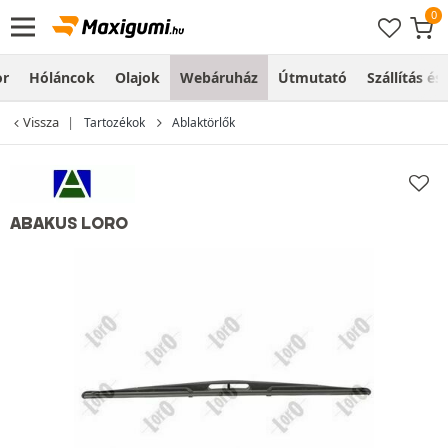
or
Hóláncok
Olajok
Webáruház
Útmutató
Szállítás és
Vissza
Tartozékok
Ablaktörlők
ABAKUS LORO