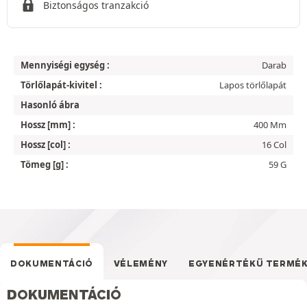
Biztonságos tranzakció
Mennyiségi egység :
Darab
Törlőlapát-kivitel :
Lapos törlőlapát
Hasonló ábra
Hossz [mm] :
400 Mm
Hossz [col] :
16 Col
Tömeg [g] :
59 G
DOKUMENTÁCIÓ
VÉLEMÉNY
EGYENÉRTÉKŰ TERMÉ
DOKUMENTÁCIÓ