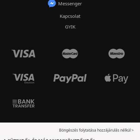
Messenger
Kapcsolat
GYIK
Böngészés folytatása hozzájárulás nélkül >