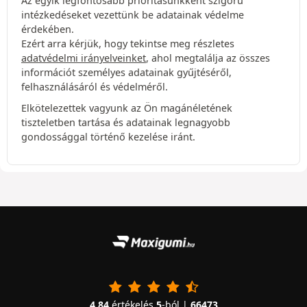
Az egyik legfontosabb prioritásunkként szigorú
intézkedéseket vezettünk be adatainak védelme
érdekében.
Ezért arra kérjük, hogy tekintse meg részletes
adatvédelmi irányelveinket
, ahol megtalálja az összes
információt személyes adatainak gyűjtéséről,
felhasználásáról és védelméről.
Elkötelezettek vagyunk az Ön magánéletének
tiszteletben tartása és adatainak legnagyobb
gondossággal történő kezelése iránt.
4.84
értékelés
5
-ból |
66473