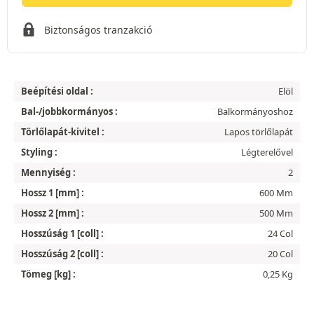
Biztonságos tranzakció
Beépítési oldal :
Elöl
Bal-/jobbkormányos :
Balkormányoshoz
Törlőlapát-kivitel :
Lapos törlőlapát
Styling :
Légterelővel
Mennyiség :
2
Hossz 1 [mm] :
600 Mm
Hossz 2 [mm] :
500 Mm
Hosszúság 1 [coll] :
24 Col
Hosszúság 2 [coll] :
20 Col
Tömeg [kg] :
0,25 Kg