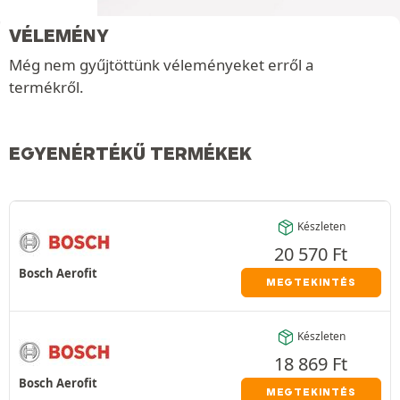
VÉLEMÉNY
Még nem gyűjtöttünk véleményeket erről a
termékről.
EGYENÉRTÉKŰ TERMÉKEK
Készleten
20 570
Ft
Bosch Aerofit
MEGTEKINTÉS
Készleten
18 869
Ft
Bosch Aerofit
MEGTEKINTÉS