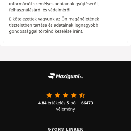
információt személyes adatainak gyűjtéséről,
felhasználásáról és védelméről.
Elkötelezettek vagyunk az Ön magánéletének
tiszteletben tartása és adatainak legnagyobb
gondossággal történő kezelése iránt.
4.84
értékelés
5
-ból |
66473
vélemény
GYORS LINKEK