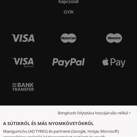
Kapcsolat
GYIK
Böngészés folytatása hozzájárulás nélkül >
A SÜTIKRŐL ÉS MÁS NYOMKÖVETŐKRŐL
Maxigumi.hu (AD TYRES) és partnerei (Google, Hotjar, Microsoft)