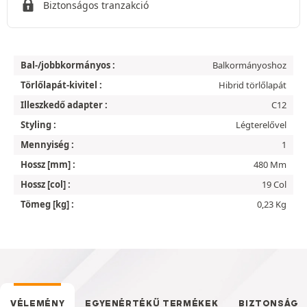
Biztonságos tranzakció
Bal-/jobbkormányos :
Balkormányoshoz
Törlőlapát-kivitel :
Hibrid törlőlapát
Illeszkedő adapter :
C12
Styling :
Légterelővel
Mennyiség :
1
Hossz [mm] :
480 Mm
Hossz [col] :
19 Col
Tömeg [kg] :
0,23 Kg
VÉLEMÉNY
EGYENÉRTÉKŰ TERMÉKEK
BIZTONSÁG