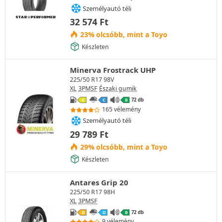
Személyautó téli
32 574
Ft
23% olcsóbb, mint a Toyo
Készleten
Minerva Frostrack UHP
225/50 R17 98V
XL
3PMSF
Északi gumik
72 db
C
C
B
165 vélemény
Személyautó téli
29 789
Ft
29% olcsóbb, mint a Toyo
Készleten
Antares Grip 20
225/50 R17 98H
XL
3PMSF
72 db
D
D
B
9 vélemény