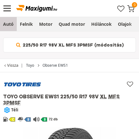
Autó
Felnik
Motor
Quad motor
Hóláncok
Olajok
225/50 R17 98V XL MFS 3PMSF (módosítás)
Vissza
Toyo
Observe EWS1
TOYO OBSERVE EWS1
225/50 R17 98V
XL
MFS
3PMSF
Téli
72 db
C
B
B