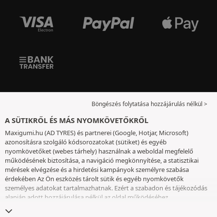
Böngészés folytatása hozzájárulás nélkül >
A SÜTIKRŐL ÉS MÁS NYOMKÖVETŐKRŐL
Maxigumi.hu (AD TYRES) és partnerei (Google, Hotjar, Microsoft)
azonosításra szolgáló kódsorozatokat (sütiket) és egyéb
nyomkövetőket (webes tárhely) használnak a weboldal megfelelő
működésének biztosítása, a navigáció megkönnyítése, a statisztikai
mérések elvégzése és a hirdetési kampányok személyre szabása
érdekében Az Ön eszközés tárolt sütik és egyéb nyomkövetők
személyes adatokat tartalmazhatnak. Ezért a szabadon és tájékozódás
alapján adott hozzájárulása nélkül az oldal működéséhez
elengedhetetlenek kivételével nem helyezünk el sütiket vagy más
nyomkövetőket az eszközén. Az Ön által választott beállításokat 6