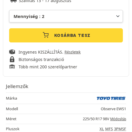
Szállítás 13 - 17 augusztus
KOSÁRBA TESZ
Ingyenes KISZÁLLÍTÁS.
Részletek
Biztonságos tranzakció
Több mint 200 szerelőpartner
Jellemzők
Márka
Modell
Observe EWS1
Méret
225/50 R17 98V
Módosítás
Pluszok
XL
MFS
3PMSF