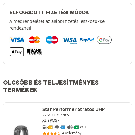
ELFOGADOTT FIZETÉSI MÓDOK
A megrendelését az alábbi fizetési eszközökkel
rendezheti:
OLCSÓBB ÉS TELJESÍTMÉNYES
TERMÉKEK
Star Performer Stratos UHP
225/50 R17 98V
XL
3PMSF
72 db
D
C
B
4 vélemény