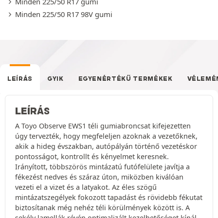
Minden 225/50 R17 gumi
Minden 225/50 R17 98V gumi
LEÍRÁS
GYIK
EGYENÉRTÉKŰ TERMÉKEK
VÉLEMÉ
LEÍRÁS
A Toyo Observe EWS1 téli gumiabroncsat kifejezetten
úgy tervezték, hogy megfeleljen azoknak a vezetőknek,
akik a hideg évszakban, autópályán történő vezetéskor
pontosságot, kontrollt és kényelmet keresnek.
Irányított, többszörös mintázatú futófelülete javítja a
fékezést nedves és száraz úton, miközben kiválóan
vezeti el a vizet és a latyakot. Az éles szögű
mintázatszegélyek fokozott tapadást és rövidebb fékutat
biztosítanak még nehéz téli körülmények között is. A
sekély lamellák révén optimalizált kezelhetőséget kínál,