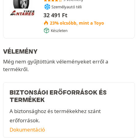
Személyautó téli
32 491
Ft
23% olcsóbb, mint a Toyo
Készleten
VÉLEMÉNY
Még nem gyűjtöttünk véleményeket erről a
termékről.
BIZTONSÁGI ERŐFORRÁSOK ÉS
TERMÉKEK
A biztonsághoz és termékekhez szánt
erőforrások.
Dokumentáció