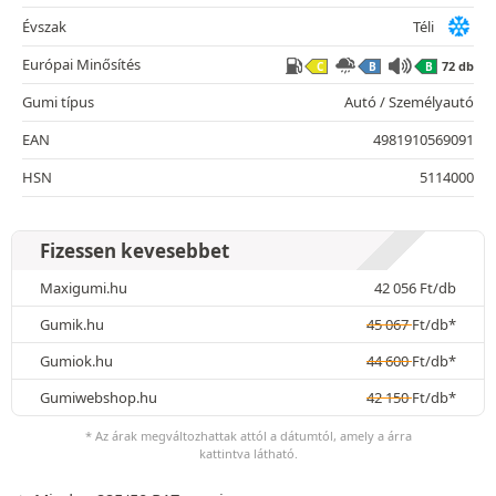
Évszak
Téli
Európai Minősítés
72 db
C
B
B
Gumi típus
Autó / Személyautó
EAN
4981910569091
HSN
5114000
Fizessen kevesebbet
Maxigumi.hu
42 056
Ft
/db
Gumik.hu
45 067
Ft
/db*
Gumiok.hu
44 600
Ft
/db*
Gumiwebshop.hu
42 150
Ft
/db*
* Az árak megváltozhattak attól a dátumtól, amely a árra
kattintva látható.