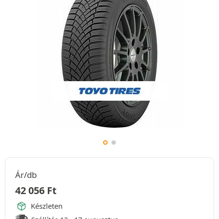
Ár/db
42 056
Ft
Készleten