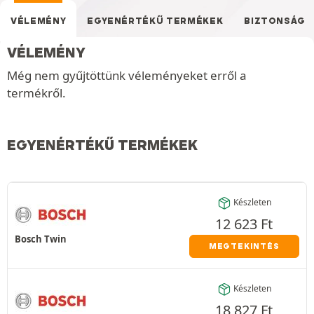
VÉLEMÉNY
EGYENÉRTÉKŰ TERMÉKEK
BIZTONSÁG
VÉLEMÉNY
Még nem gyűjtöttünk véleményeket erről a
termékről.
EGYENÉRTÉKŰ TERMÉKEK
Készleten
12 623
Ft
Bosch Twin
MEGTEKINTÉS
Készleten
18 827
Ft