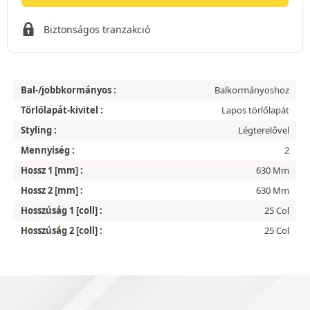
Biztonságos tranzakció
Bal-/jobbkormányos :
Balkormányoshoz
Törlőlapát-kivitel :
Lapos törlőlapát
Styling :
Légterelővel
Mennyiség :
2
Hossz 1 [mm] :
630 Mm
Hossz 2 [mm] :
630 Mm
Hosszúság 1 [coll] :
25 Col
Hosszúság 2 [coll] :
25 Col