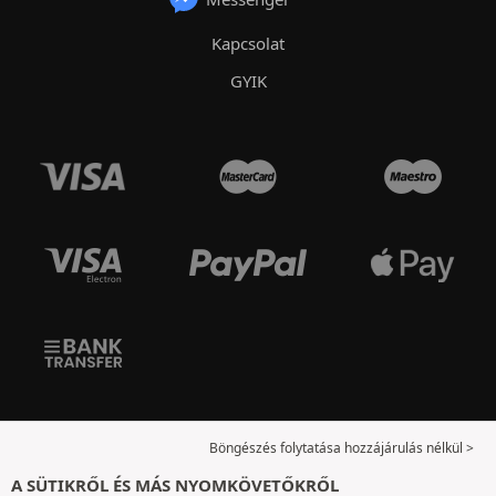
Kapcsolat
GYIK
Böngészés folytatása hozzájárulás nélkül >
A SÜTIKRŐL ÉS MÁS NYOMKÖVETŐKRŐL