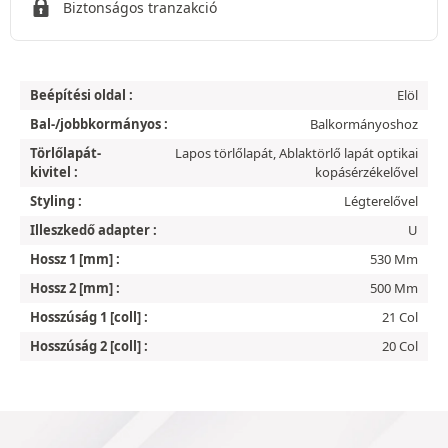
Biztonságos tranzakció
Beépítési oldal :
Elöl
Bal-/jobbkormányos :
Balkormányoshoz
Törlőlapát-
Lapos törlőlapát, Ablaktörlő lapát optikai
kivitel :
kopásérzékelővel
Styling :
Légterelővel
Illeszkedő adapter :
U
Hossz 1 [mm] :
530 Mm
Hossz 2 [mm] :
500 Mm
Hosszúság 1 [coll] :
21 Col
Hosszúság 2 [coll] :
20 Col