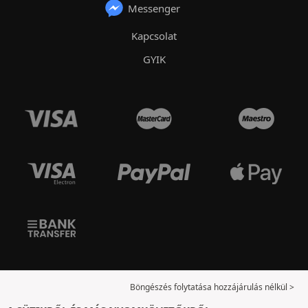
Messenger
Kapcsolat
GYIK
Böngészés folytatása hozzájárulás nélkül >