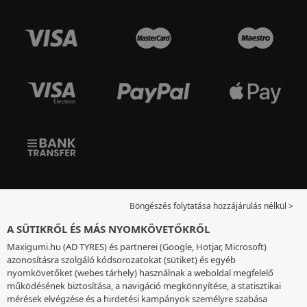
Böngészés folytatása hozzájárulás nélkül >
A SÜTIKRŐL ÉS MÁS NYOMKÖVETŐKRŐL
Maxigumi.hu (AD TYRES) és partnerei (Google, Hotjar, Microsoft)
azonosításra szolgáló kódsorozatokat (sütiket) és egyéb
nyomkövetőket (webes tárhely) használnak a weboldal megfelelő
működésének biztosítása, a navigáció megkönnyítése, a statisztikai
mérések elvégzése és a hirdetési kampányok személyre szabása