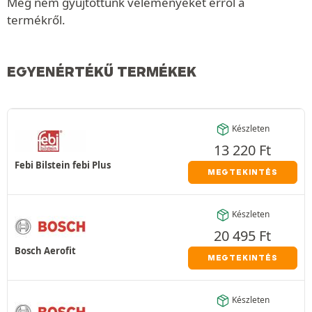
Még nem gyűjtöttünk véleményeket erről a
termékről.
EGYENÉRTÉKŰ TERMÉKEK
Készleten
13 220
Ft
Febi Bilstein febi Plus
MEGTEKINTÉS
Készleten
20 495
Ft
Bosch Aerofit
MEGTEKINTÉS
Készleten