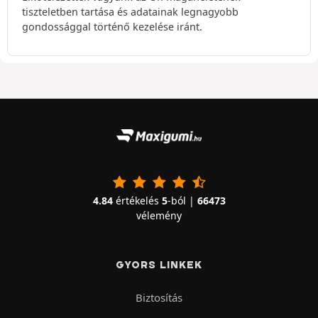
tiszteletben tartása és adatainak legnagyobb
gondossággal történő kezelése iránt.
4.84
értékelés
5
-ból |
66473
vélemény
GYORS LINKEK
Biztosítás