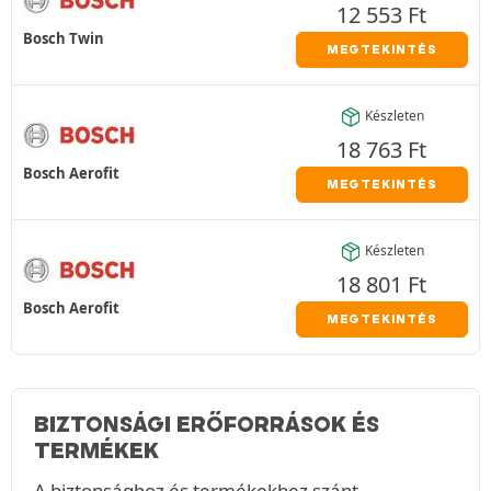
12 553
Ft
Bosch Twin
MEGTEKINTÉS
Készleten
18 763
Ft
Bosch Aerofit
MEGTEKINTÉS
Készleten
18 801
Ft
Bosch Aerofit
MEGTEKINTÉS
BIZTONSÁGI ERŐFORRÁSOK ÉS
TERMÉKEK
A biztonsághoz és termékekhez szánt