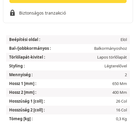
Biztonságos tranzakció
Beépítési oldal :
Elöl
Bal-/jobbkormányos :
Balkormányoshoz
Törlőlapát-kivitel :
Lapos törlőlapát
Styling :
Légterelővel
Mennyiség :
2
Hossz 1 [mm] :
650 Mm
Hossz 2 [mm] :
400 Mm
Hosszúság 1 [coll] :
26 Col
Hosszúság 2 [coll] :
16 Col
Tömeg [kg] :
0,3 Kg