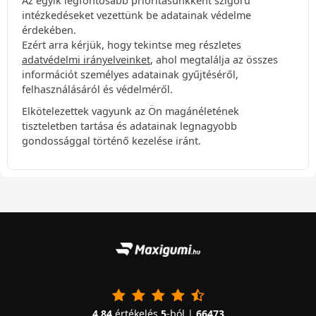
Az egyik legfontosabb prioritásunkként szigorú
intézkedéseket vezettünk be adatainak védelme
érdekében.
Ezért arra kérjük, hogy tekintse meg részletes
adatvédelmi irányelveinket
, ahol megtalálja az összes
információt személyes adatainak gyűjtéséről,
felhasználásáról és védelméről.
Elkötelezettek vagyunk az Ön magánéletének
tiszteletben tartása és adatainak legnagyobb
gondossággal történő kezelése iránt.
4.84
értékelés
5
-ból |
66473