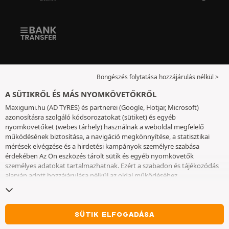
Böngészés folytatása hozzájárulás nélkül >
A SÜTIKRŐL ÉS MÁS NYOMKÖVETŐKRŐL
Maxigumi.hu (AD TYRES) és partnerei (Google, Hotjar, Microsoft)
azonosításra szolgáló kódsorozatokat (sütiket) és egyéb
nyomkövetőket (webes tárhely) használnak a weboldal megfelelő
működésének biztosítása, a navigáció megkönnyítése, a statisztikai
mérések elvégzése és a hirdetési kampányok személyre szabása
érdekében Az Ön eszközés tárolt sütik és egyéb nyomkövetők
személyes adatokat tartalmazhatnak. Ezért a szabadon és tájékozódás
alapján adott hozzájárulása nélkül az oldal működéséhez
elengedhetetlenek kivételével nem helyezünk el sütiket vagy más
nyomkövetőket az eszközén. Az Ön által választott beállításokat 6
hónapig őrizzük meg. A hozzájárulását bármikor visszavonhatja a
Sütik
és egyéb nyomkövetők
oldalon. Ön dönthet úgy, hogy a böngészést a
SÜTIK ELFOGADÁSA
sütik vagy más nyomkövetők elhelyezésének elfogadása nélkül