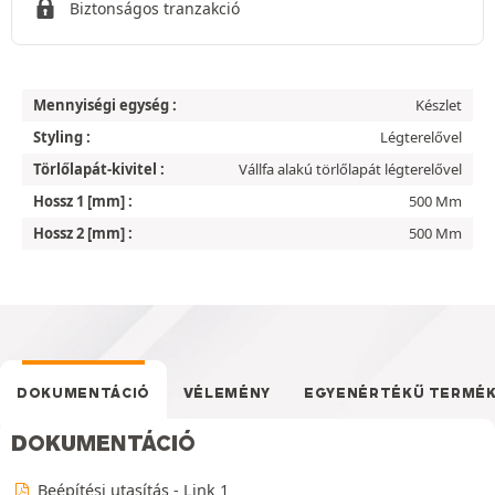
Biztonságos tranzakció
Mennyiségi egység :
Készlet
Styling :
Légterelővel
Törlőlapát-kivitel :
Vállfa alakú törlőlapát légterelővel
Hossz 1 [mm] :
500 Mm
Hossz 2 [mm] :
500 Mm
DOKUMENTÁCIÓ
VÉLEMÉNY
EGYENÉRTÉKŰ TERMÉ
DOKUMENTÁCIÓ
Beépítési utasítás - Link 1