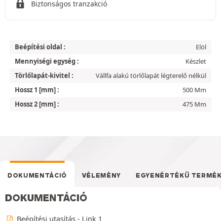
Biztonságos tranzakció
Beépítési oldal :
Elöl
Mennyiségi egység :
Készlet
Törlőlapát-kivitel :
Vállfa alakú törlőlapát légterelő nélkül
Hossz 1 [mm] :
500 Mm
Hossz 2 [mm] :
475 Mm
DOKUMENTÁCIÓ
VÉLEMÉNY
EGYENÉRTÉKŰ TERMÉ
DOKUMENTÁCIÓ
Beépítési utasítás - Link 1