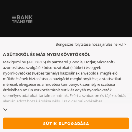
Böngészés folytatása hozzájárulás nélkül >
A SÜTIKRŐL ÉS MÁS NYOMKÖVETŐKRŐL
Maxigumi.hu (AD TYRES) és partnerei (Google, Hotjar, Microsoft)
azonosításra szolgáló kódsorozatokat (sütiket) és egyéb
nyomkövetőket (webes tárhely) használnak a weboldal megfelelő
működésének biztosítása, a navigáció megkönnyítése, a statisztikai
mérések elvégzése és a hirdetési kampányok személyre szabása
érdekében Az Ön eszközés tárolt sütik és egyéb nyomkövetők
személyes adatokat tartalmazhatnak. Ezért a szabadon és tájékozódás
alapján adott hozzájárulása nélkül az oldal működéséhez
elengedhetetlenek kivételével nem helyezünk el sütiket vagy más
nyomkövetőket az eszközén. Az Ön által választott beállításokat 6
hónapig őrizzük meg. A hozzájárulását bármikor visszavonhatja a
Sütik
és egyéb nyomkövetők
oldalon. Ön dönthet úgy, hogy a böngészést a
SÜTIK ELFOGADÁSA
sütik vagy más nyomkövetők elhelyezésének elfogadása nélkül