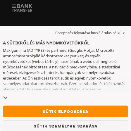
Böngészés folytatása hozzájárulás nélkül >
A SÜTIKRŐL ÉS MÁS NYOMKÖVETŐKRŐL
Maxigumi.hu (AD TYRES) és partnerei (Google, Hotjar, Microsoft)
azonosításra szolgáló kódsorozatokat (sütiket) és egyéb
nyomkövetőket (webes tárhely) használnak a weboldal megfelelő
működésének biztosítása, a navigáció megkönnyítése, a statisztikai
mérések elvégzése és a hirdetési kampányok személyre szabása
érdekében Az Ön eszközés tárolt sütik és egyéb nyomkövetők
személyes adatokat tartalmazhatnak. Ezért a szabadon és tájékozódás
alapján adott hozzájárulása nélkül az oldal működéséhez
elengedhetetlenek kivételével nem helyezünk el sütiket vagy más
nyomkövetőket az eszközén. Az Ön által választott beállításokat 6
hónapig őrizzük meg. A hozzájárulását bármikor visszavonhatja a
Sütik
és egyéb nyomkövetők
oldalon. Ön dönthet úgy, hogy a böngészést a
SÜTIK ELFOGADÁSA
sütik vagy más nyomkövetők elhelyezésének elfogadása nélkül
folytatja. A sütik elutasítása nem akadályozza meg a szolgáltatások
SÜTIK SZEMÉLYRE SZABÁSA
igénybe vételét AD TYRES. További információkért kérjük, lépjen a
Sütik