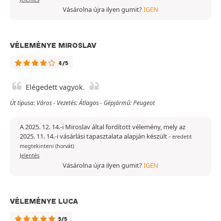
Vásárolna újra ilyen gumit?
IGEN
VÉLEMÉNYE MIROSLAV
4/5
Elégedett vagyok.
Út típusa: Város - Vezetés: Átlagos - Gépjármű: Peugeot
A 2025. 12. 14.-i Miroslav által fordított vélemény, mely az
2025. 11. 14.-i vásárlási tapasztalata alapján készült
-
eredetit
megtekinteni (horvát)
Jelentés
Vásárolna újra ilyen gumit?
IGEN
VÉLEMÉNYE LUCA
5/5