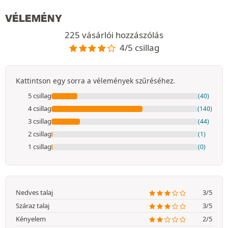
VÉLEMÉNY
225 vásárlói hozzászólás
4/5 csillag
Kattintson egy sorra a vélemények szűréséhez.
5 csillag
(40)
4 csillag
(140)
3 csillag
(44)
2 csillag
(1)
1 csillag
(0)
Nedves talaj
3/5
Száraz talaj
3/5
Kényelem
2/5