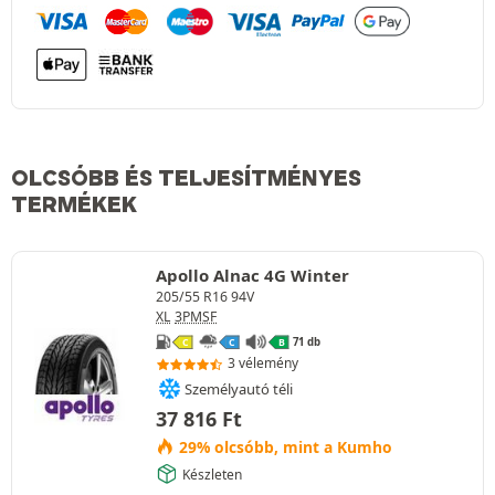
OLCSÓBB ÉS TELJESÍTMÉNYES
TERMÉKEK
Apollo Alnac 4G Winter
205/55 R16 94V
XL
3PMSF
71 db
C
C
B
3 vélemény
Személyautó téli
37 816
Ft
29% olcsóbb, mint a Kumho
Készleten