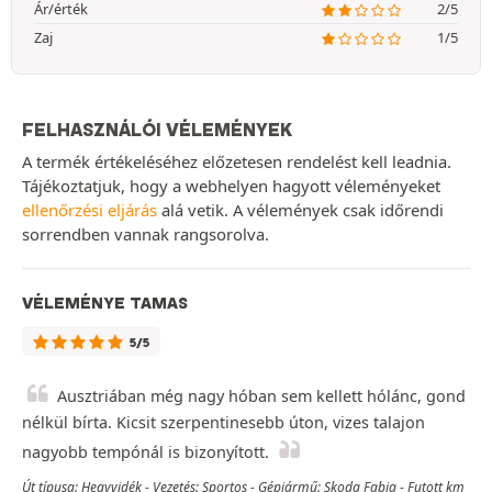
Ár/érték
2/5
Zaj
1/5
FELHASZNÁLÓI VÉLEMÉNYEK
A termék értékeléséhez előzetesen rendelést kell leadnia.
Tájékoztatjuk, hogy a webhelyen hagyott véleményeket
ellenőrzési eljárás
alá vetik. A vélemények csak időrendi
sorrendben vannak rangsorolva.
VÉLEMÉNYE TAMAS
5/5
Ausztriában még nagy hóban sem kellett hólánc, gond
nélkül bírta. Kicsit szerpentinesebb úton, vizes talajon
nagyobb tempónál is bizonyított.
Út típusa: Hegyvidék - Vezetés: Sportos - Gépjármű: Skoda Fabia - Futott km