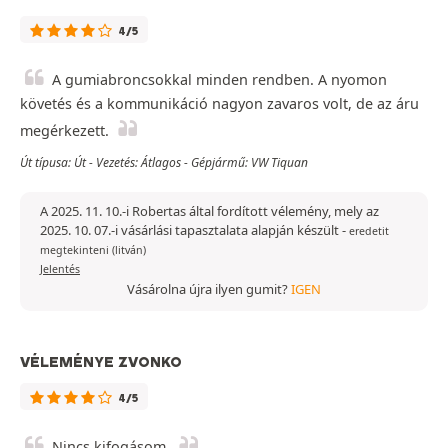
4/5
A gumiabroncsokkal minden rendben. A nyomon
követés és a kommunikáció nagyon zavaros volt, de az áru
megérkezett.
Út típusa: Út - Vezetés: Átlagos - Gépjármű: VW Tiquan
A 2025. 11. 10.-i Robertas által fordított vélemény, mely az
2025. 10. 07.-i vásárlási tapasztalata alapján készült
-
eredetit
megtekinteni (litván)
Jelentés
Vásárolna újra ilyen gumit?
IGEN
VÉLEMÉNYE ZVONKO
4/5
Nincs kifogásom.