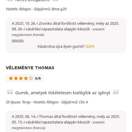
Vezetés: Átlagos - Gépjármű: Bmw g20
A 2025. 10. 26.-i Zvonko által fordított vélemény, mely az 2025.
09. 26.-i vásárlási tapasztalata alapján készült
-
eredetit
megtekinteni (horvát)
Jelentés
Vásárolna újra ilyen gumit?
IGEN
VÉLEMÉNYE THOMAS
4/5
Gumik, amelyek tökéletesen kielégítik az igényt
Út típusa: Terep - Vezetés: Átlagos - Gépjármű: Clio 4
A 2025. 06. 14.-i Thomas által fordított vélemény, mely az 2025.
05. 15.-i vásárlási tapasztalata alapján készült
-
eredetit
megtekinteni (francia)