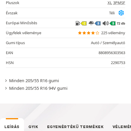
Pluszok
XL
3PMSF
Évszak
Téli
Európai Minősítés
72 db
C
B
B
Ügyfelek véleménye
225 vélemény
Gumi típus
Autó / Személyautó
EAN
8808956303563
HSN
2290753
Minden 205/55 R16 gumi
Minden 205/55 R16 94V gumi
LEÍRÁS
GYIK
EGYENÉRTÉKŰ TERMÉKEK
VÉLEMÉ