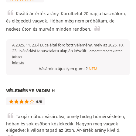
Kiváló ár-érték arány. Körülbelül 20 napja használom,
és elégedett vagyok. Hóban még nem próbáltam, de
nedves úton és murván minden rendben.
A 2025. 11. 23.-i Luca által fordított vélemény, mely az 2025. 10.
23.-i vásárlási tapasztalata alapján készült
-
eredetit megtekinteni
(olasz)
Jelentés
Vásárolna újra ilyen gumit?
NEM
VÉLEMÉNYE VADIM H
4/5
Taxijárműhöz vásárolva, amely hideg hőmérsékleten,
hóban és sok esőben közlekedik. Nagyon meg vagyok
elégedve: kiválóan tapad az úton. Ár-érték arány kiváló.