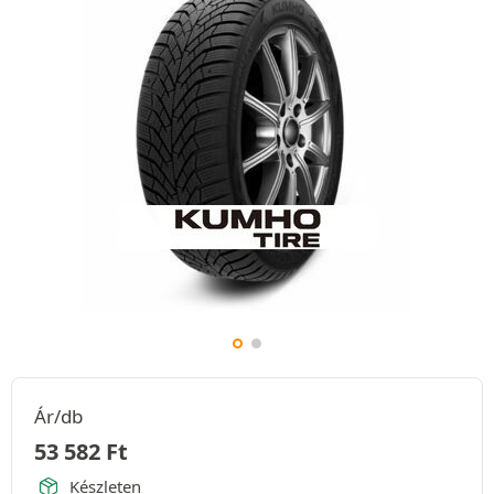
Ár/db
53 582
Ft
Készleten