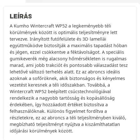
LEÍRÁS
A Kumho Wintercraft WP52 a legkeményebb téli
körülmények között is optimális teljesítményre lett
tervezve. Irányított futófelülete és 3D lamellái
együttműködve biztosítják a maximális tapadást hóban
és jégen, ezzel csökkentve a féktávolságot. A speciális
gumikeverék még alacsony hőmérsékleten is rugalmas
marad, ami jobb trakciót és pontosabb válaszadást tesz
lehetővé változó terhelés alatt. Ez az abroncs ideális
azoknak a sofőröknek, akik biztonságos és kényelmes
vezetést keresnek a téli időszakban. Továbbá, a
Wintercraft WP52 beépített csúcstechnológiával
rendelkezik a nagyobb tartósság és kopásállóság
érdekében, így hozzáadott értéket biztosítva a
felhasználóknak. Különös figyelmet fordítva a
részletekre, ez az abroncs a téli teljesítményben kiváló,
megbízható teljesítményt nyújtva a kiszámíthatatlan
időjárási körülmények között.