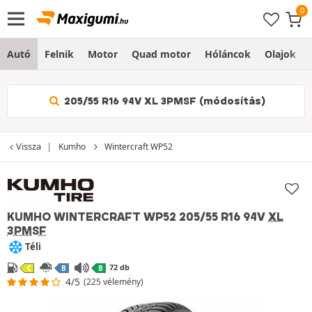
Autó
Felnik
Motor
Quad motor
Hóláncok
Olajok
205/55 R16 94V XL 3PMSF (módosítás)
Vissza
Kumho
Wintercraft WP52
KUMHO WINTERCRAFT WP52
205/55 R16 94V
XL
3PMSF
Téli
72 db
C
B
B
4/5
(225 vélemény)