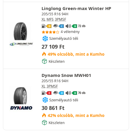
Linglong Green-max Winter HP
205/55 R16 94H
XL
MFS
3PMSF
72 db
D
C
B
4 vélemény
Személyautó téli
27 109
Ft
49% olcsóbb, mint a Kumho
Készleten
Dynamo Snow MWH01
205/55 R16 94H
XL
3PMSF
70 db
E
D
B
Személyautó téli
30 861
Ft
42% olcsóbb, mint a Kumho
Készleten