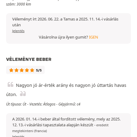
szám: 3000 km
Véleményt írt 2026. 06. 22. a Tamas a 2025. 11. 14.-i vásárlás
után
Jelentés
Vásárolna újra ilyen gumit?
IGEN
VÉLEMÉNYE BEBER
5/5
Nagyon jó ár-érték arány és nagyon jó úttartás havas
úton.
Út típusa: Út - Vezetés: Átlagos - Gépjármű: c4
A 2026. 01. 14.-i beber által fordított vélemény, mely az 2025.
12. 13.-i vásárlási tapasztalata alapján készült
-
eredetit
megtekinteni (francia)
Jelentés