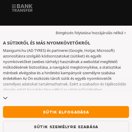
Böngészés folytatása hozzájárulás nélkül >
A SÜTIKRŐL ÉS MÁS NYOMKÖVETŐKRŐL
Maxigumi.hu (AD TYRES) és partnerei (Google, Hotjar, Microsoft)
azonosításra szolgáló kódsorozatokat (sütiket) és egyéb
nyomkövetőket (webes tárhely) használnak a weboldal megfelelő
működésének biztosítása, a navigáció megkönnyítése, a statisztikai
mérések elvégzése és a hirdetési kampányok személyre szabása
érdekében Az Ön eszközés tárolt sütik és egyéb nyomkövetők
személyes adatokat tartalmazhatnak. Ezért a szabadon és tájékozódás
alapján adott hozzájárulása nélkül az oldal működéséhez
elengedhetetlenek kivételével nem helyezünk el sütiket vagy más
nyomkövetőket az eszközén. Az Ön által választott beállításokat 6
hónapig őrizzük meg. A hozzájárulását bármikor visszavonhatja a
Sütik
és egyéb nyomkövetők
oldalon. Ön dönthet úgy, hogy a böngészést a
SÜTIK ELFOGADÁSA
sütik vagy más nyomkövetők elhelyezésének elfogadása nélkül
folytatja. A sütik elutasítása nem akadályozza meg a szolgáltatások
SÜTIK SZEMÉLYRE SZABÁSA
igénybe vételét AD TYRES. További információkért kérjük, lépjen a
Sütik