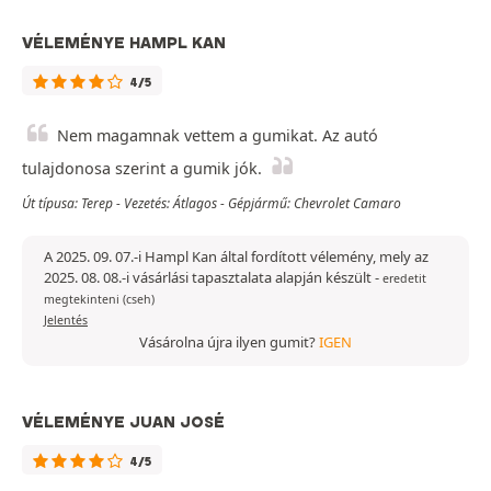
VÉLEMÉNYE HAMPL KAN
4/5
Nem magamnak vettem a gumikat. Az autó
tulajdonosa szerint a gumik jók.
Út típusa: Terep - Vezetés: Átlagos - Gépjármű: Chevrolet Camaro
A 2025. 09. 07.-i Hampl Kan által fordított vélemény, mely az
2025. 08. 08.-i vásárlási tapasztalata alapján készült
-
eredetit
megtekinteni (cseh)
Jelentés
Vásárolna újra ilyen gumit?
IGEN
VÉLEMÉNYE JUAN JOSÉ
4/5