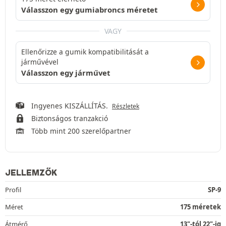
Válasszon egy gumiabroncs méretet
VAGY
Ellenőrizze a gumik kompatibilitását a
járművével
Válasszon egy járművet
Ingyenes KISZÁLLÍTÁS.
Részletek
Biztonságos tranzakció
Több mint 200 szerelőpartner
JELLEMZŐK
Profil
SP-9
Méret
175 méretek
Átmérő
13"-tól 22"-ig