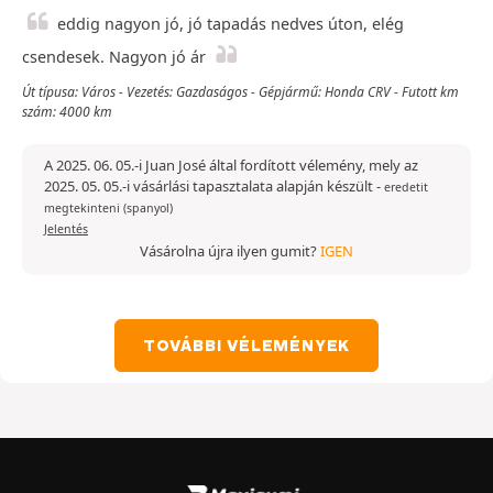
eddig nagyon jó, jó tapadás nedves úton, elég
csendesek. Nagyon jó ár
Út típusa: Város - Vezetés: Gazdaságos - Gépjármű: Honda CRV - Futott km
szám: 4000 km
A 2025. 06. 05.-i Juan José által fordított vélemény, mely az
2025. 05. 05.-i vásárlási tapasztalata alapján készült
-
eredetit
megtekinteni (spanyol)
Jelentés
Vásárolna újra ilyen gumit?
IGEN
TOVÁBBI VÉLEMÉNYEK