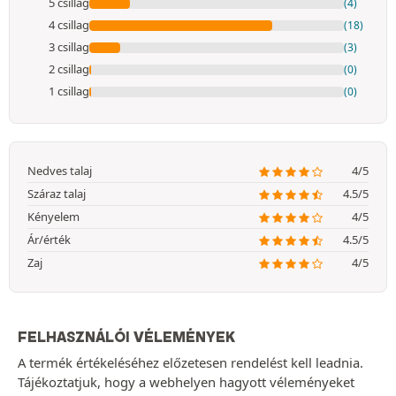
5 csillag
(4)
4 csillag
(18)
3 csillag
(3)
2 csillag
(0)
1 csillag
(0)
Nedves talaj
4/5
Száraz talaj
4.5/5
Kényelem
4/5
Ár/érték
4.5/5
Zaj
4/5
FELHASZNÁLÓI VÉLEMÉNYEK
A termék értékeléséhez előzetesen rendelést kell leadnia.
Tájékoztatjuk, hogy a webhelyen hagyott véleményeket