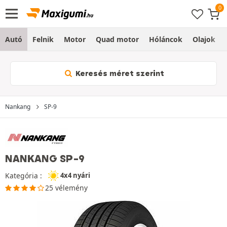
Autó
Felnik
Motor
Quad motor
Hóláncok
Olajok
Keresés méret szerint
Nankang
SP-9
NANKANG SP-9
Kategória :
4x4 nyári
25 vélemény