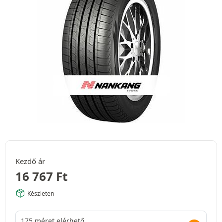
Kezdő ár
16 767
Ft
Készleten
175 méret elérhető