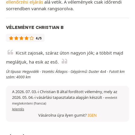
ellenőrzési eljárás
alá vetik. A vélemények csak időrendi
sorrendben vannak rangsorolva.
VÉLEMÉNYE CHRISTIAN B
4/5
Kicsit zajosak, száraz úton nagyon jók; a többit majd
meglátjuk, ha esik az eső.
Út típusa: Hegyvidék - Vezetés: Átlagos - Gépjármű: Duster 4x4 - Futott km
szám: 4000 km
A 2026. 07. 03.-i Christian B által fordított vélemény, mely az
2026. 05. 04.-i vásárlási tapasztalata alapján készült
-
eredetit
megtekinteni (francia)
Jelentés
Vásárolna újra ilyen gumit?
IGEN