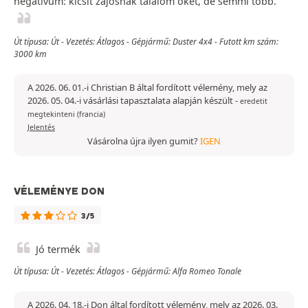
negatívum: kicsit zajosnak találom őket, de semmi több.
Út típusa: Út - Vezetés: Átlagos - Gépjármű: Duster 4x4 - Futott km szám:
3000 km
A 2026. 06. 01.-i Christian B által fordított vélemény, mely az
2026. 05. 04.-i vásárlási tapasztalata alapján készült
-
eredetit
megtekinteni (francia)
Jelentés
Vásárolna újra ilyen gumit?
IGEN
VÉLEMÉNYE DON
3/5
Jó termék
Út típusa: Út - Vezetés: Átlagos - Gépjármű: Alfa Romeo Tonale
A 2026. 04. 18.-i Don által fordított vélemény, mely az 2026. 03.