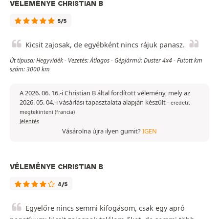
VÉLEMÉNYE CHRISTIAN B
5/5
Kicsit zajosak, de egyébként nincs rájuk panasz.
Út típusa: Hegyvidék - Vezetés: Átlagos - Gépjármű: Duster 4x4 - Futott km
szám: 3000 km
A 2026. 06. 16.-i Christian B által fordított vélemény, mely az
2026. 05. 04.-i vásárlási tapasztalata alapján készült
-
eredetit
megtekinteni (francia)
Jelentés
Vásárolna újra ilyen gumit?
IGEN
VÉLEMÉNYE CHRISTIAN B
4/5
Egyelőre nincs semmi kifogásom, csak egy apró