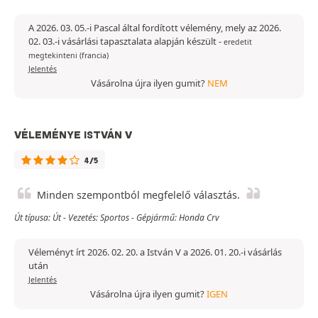
A 2026. 03. 05.-i Pascal által fordított vélemény, mely az 2026.
02. 03.-i vásárlási tapasztalata alapján készült
-
eredetit
megtekinteni (francia)
Jelentés
Vásárolna újra ilyen gumit?
NEM
VÉLEMÉNYE ISTVÁN V
4/5
Minden szempontból megfelelő választás.
Út típusa: Út - Vezetés: Sportos - Gépjármű: Honda Crv
Véleményt írt 2026. 02. 20. a István V a 2026. 01. 20.-i vásárlás
után
Jelentés
Vásárolna újra ilyen gumit?
IGEN