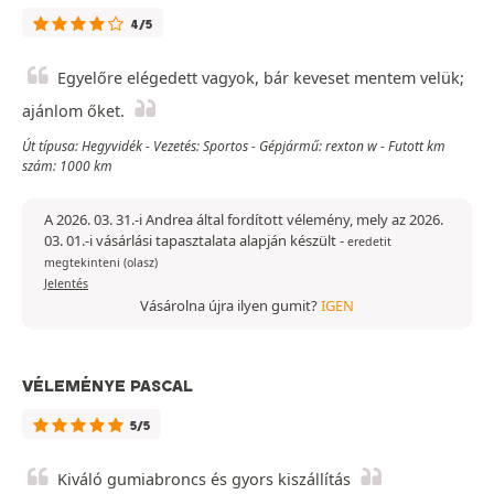
4/5
Egyelőre elégedett vagyok, bár keveset mentem velük;
ajánlom őket.
Út típusa: Hegyvidék - Vezetés: Sportos - Gépjármű: rexton w - Futott km
szám: 1000 km
A 2026. 03. 31.-i Andrea által fordított vélemény, mely az 2026.
03. 01.-i vásárlási tapasztalata alapján készült
-
eredetit
megtekinteni (olasz)
Jelentés
Vásárolna újra ilyen gumit?
IGEN
VÉLEMÉNYE PASCAL
5/5
Kiváló gumiabroncs és gyors kiszállítás