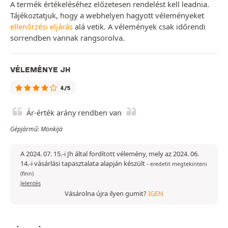
A termék értékeléséhez előzetesen rendelést kell leadnia.
Tájékoztatjuk, hogy a webhelyen hagyott véleményeket
ellenőrzési eljárás
alá vetik. A vélemények csak időrendi
sorrendben vannak rangsorolva.
VÉLEMÉNYE JH
4/5
Ár-érték arány rendben van
Gépjármű: Mönkijä
A 2024. 07. 15.-i Jh által fordított vélemény, mely az 2024. 06.
14.-i vásárlási tapasztalata alapján készült
-
eredetit megtekinteni
(finn)
Jelentés
Vásárolna újra ilyen gumit?
IGEN