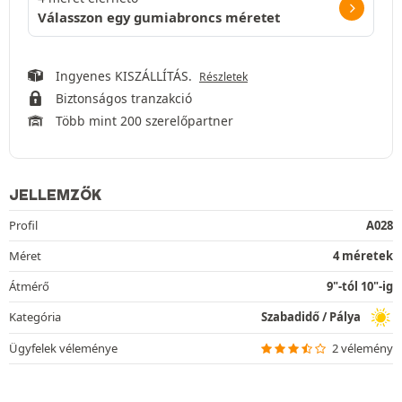
Válasszon egy gumiabroncs méretet
Ingyenes KISZÁLLÍTÁS.
Részletek
Biztonságos tranzakció
Több mint 200 szerelőpartner
JELLEMZŐK
Profil
A028
Méret
4 méretek
Átmérő
9"-tól 10"-ig
Kategória
Szabadidő / Pálya
Ügyfelek véleménye
2 vélemény