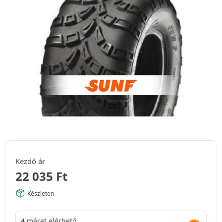
Kezdő ár
22 035
Ft
Készleten
4 méret elérhető