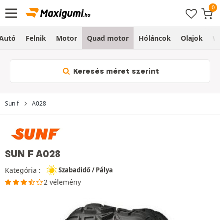
Autó
Felnik
Motor
Quad motor
Hóláncok
Olajok
W
Keresés méret szerint
Sun f
A028
SUN F A028
Kategória :
Szabadidő / Pálya
2 vélemény