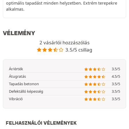
optimális tapadást minden helyzetben. Extrém terepekre
alkalmas.
VÉLEMÉNY
2 vásárlói hozzászólás
3.5/5 csillag
Ár/érték
3.5/5
Átugratás
4.5/5
Tapadás betonon
3.5/5
Defektálló képesség
3.5/5
Vibráció
3.5/5
FELHASZNÁLÓI VÉLEMÉNYEK