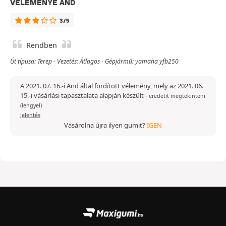
VÉLEMÉNYE AND
3/5
Rendben
Út típusa: Terep - Vezetés: Átlagos - Gépjármű: yamaha yfb250
A 2021. 07. 16.-i And által fordított vélemény, mely az 2021. 06.
15.-i vásárlási tapasztalata alapján készült
-
eredetit megtekinteni
(lengyel)
Jelentés
Vásárolna újra ilyen gumit?
IGEN