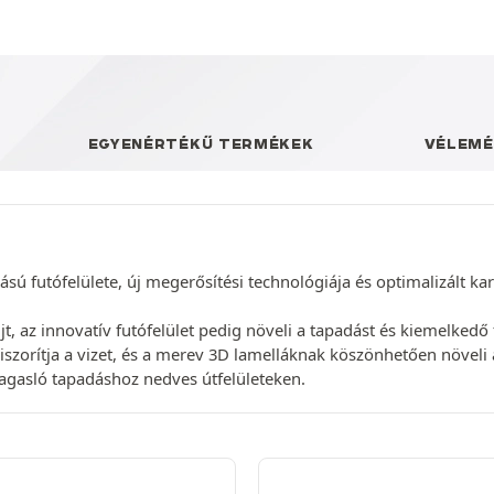
EGYENÉRTÉKŰ TERMÉKEK
VÉLEMÉ
sú futófelülete, új megerősítési technológiája és optimalizált k
jt, az innovatív futófelület pedig növeli a tapadást és kiemelkedő 
zorítja a vizet, és a merev 3D lamelláknak köszönhetően növeli a 
magasló tapadáshoz nedves útfelületeken.