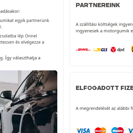
PARTNEREINK
leadásakor:
gumikat egyik partnerünk
A szállítási költségek ingy
z.
ingyenesek a motorgumik e
csolatba lép Önnel
ztessen és elvégezze a
. Így választhatja a
ELFOGADOTT FIZ
A megrendelését az alábbi f