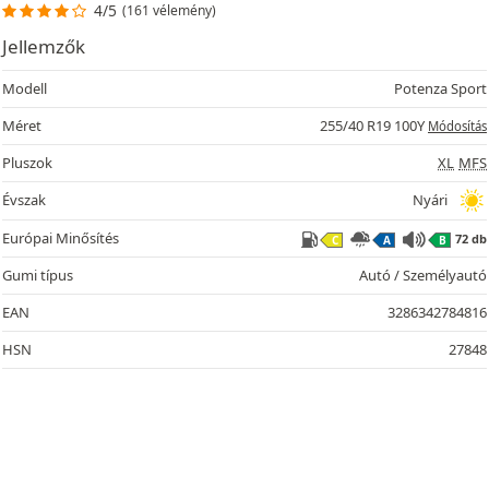
4/5
(161 vélemény)
Jellemzők
Modell
Potenza Sport
Méret
255/40 R19 100Y
Módosítás
Pluszok
XL
MFS
Évszak
Nyári
Európai Minősítés
72 db
C
A
B
Gumi típus
Autó / Személyautó
EAN
3286342784816
HSN
27848