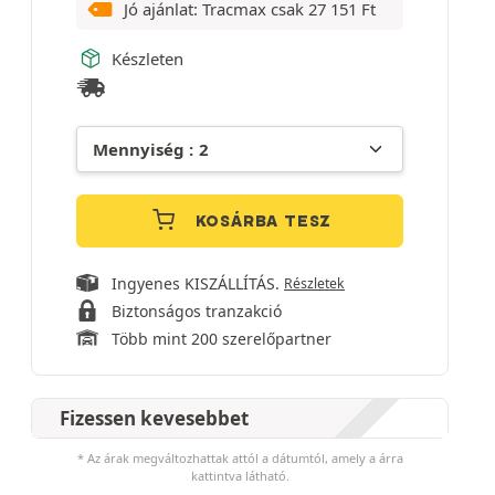
Jó ajánlat: Tracmax csak
27 151
Ft
Készleten
KOSÁRBA TESZ
Ingyenes KISZÁLLÍTÁS.
Részletek
Biztonságos tranzakció
Több mint 200 szerelőpartner
Fizessen kevesebbet
* Az árak megváltozhattak attól a dátumtól, amely a árra
kattintva látható.