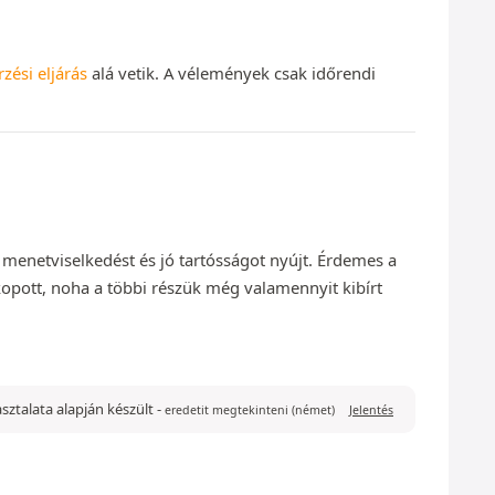
rzési eljárás
alá vetik. A vélemények csak időrendi
 menetviselkedést és jó tartósságot nyújt. Érdemes a
pott, noha a többi részük még valamennyit kibírt
pasztalata alapján készült
-
eredetit megtekinteni (német)
Jelentés