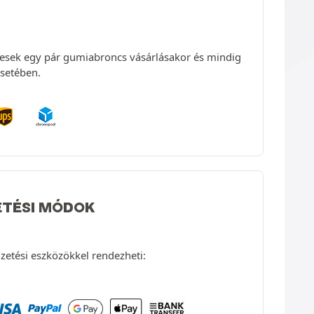
enesek egy pár gumiabroncs vásárlásakor és mindig
setében.
ETÉSI MÓDOK
izetési eszközökkel rendezheti: