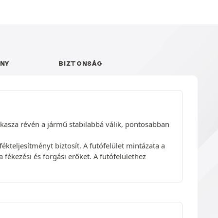
NY
BIZTONSÁG
arkasza révén a jármű stabilabbá válik, pontosabban
fékteljesítményt biztosít. A futófelület mintázata a
fékezési és forgási erőket. A futófelülethez