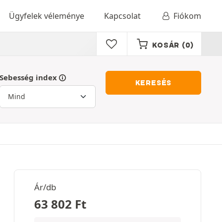
Ügyfelek véleménye
Kapcsolat
Fiókom
KOSÁR
(0)
Sebesség index
KERESÉS
Ár/db
63 802
Ft