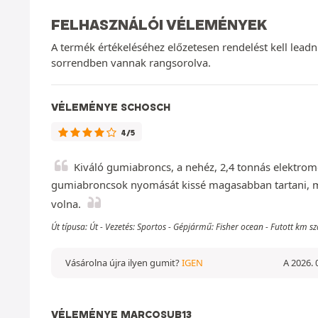
FELHASZNÁLÓI VÉLEMÉNYEK
A termék értékeléséhez előzetesen rendelést kell lead
sorrendben vannak rangsorolva.
VÉLEMÉNYE SCHOSCH
4/5
Kiváló gumiabroncs, a nehéz, 2,4 tonnás elektromo
gumiabroncsok nyomását kissé magasabban tartani, miv
volna.
Út típusa: Út - Vezetés: Sportos - Gépjármű: Fisher ocean - Futott km
Vásárolna újra ilyen gumit?
IGEN
A 2026. 
VÉLEMÉNYE MARCOSUB13