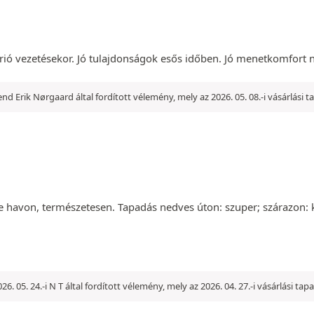
brió vezetésekor. Jó tulajdonságok esős időben. Jó menetkomfort 
vend Erik Nørgaard által fordított vélemény, mely az 2026. 05. 08.-i vásárlási 
 havon, természetesen. Tapadás nedves úton: szuper; szárazon: 
026. 05. 24.-i N T által fordított vélemény, mely az 2026. 04. 27.-i vásárlási ta