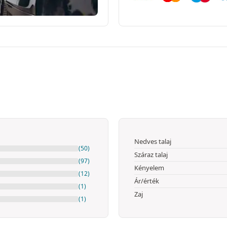
Nedves talaj
(50)
Száraz talaj
(97)
Kényelem
(12)
Ár/érték
(1)
Zaj
(1)