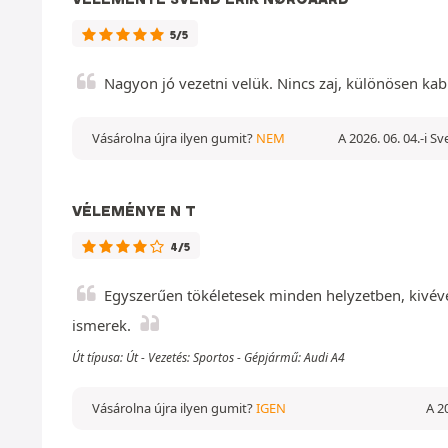
5/5
Nagyon jó vezetni velük. Nincs zaj, különösen ka
Vásárolna újra ilyen gumit?
NEM
A 2026. 06. 04.-i S
VÉLEMÉNYE N T
4/5
Egyszerűen tökéletesek minden helyzetben, kivéve
ismerek.
Út típusa: Út - Vezetés: Sportos - Gépjármű: Audi A4
Vásárolna újra ilyen gumit?
IGEN
A 2