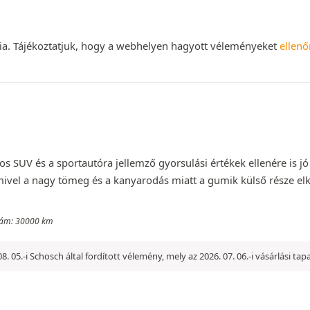
nia. Tájékoztatjuk, hogy a webhelyen hagyott véleményeket
ellenő
s SUV és a sportautóra jellemző gyorsulási értékek ellenére is jó
el a nagy tömeg és a kanyarodás miatt a gumik külső része elko
 szám: 30000 km
08. 05.-i Schosch által fordított vélemény, mely az 2026. 07. 06.-i vásárlási ta