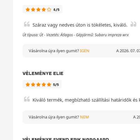
4/5
Száraz vagy nedves úton is tökéletes, kiváló.
Út típusa: Út - Vezetés: Átlagos - Gépjármű: Subaru impreza wrx
Vásárolna újra ilyen gumit?
IGEN
A 2026. 07. 0
VÉLEMÉNYE ELIE
5/5
Kiváló termék, megbízható szállítási határidők és
Vásárolna újra ilyen gumit?
NEM
A 20
VÉLEMÉNYE SVEND ERIK NØRGAARD