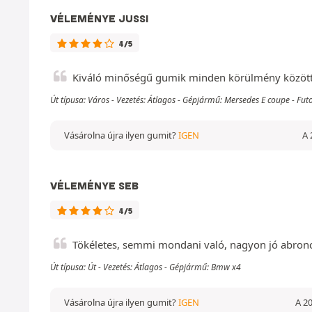
VÉLEMÉNYE JUSSI
4/5
Kiváló minőségű gumik minden körülmény között
Út típusa: Város - Vezetés: Átlagos - Gépjármű: Mersedes E coupe - F
Vásárolna újra ilyen gumit?
IGEN
A 
VÉLEMÉNYE SEB
4/5
Tökéletes, semmi mondani való, nagyon jó abron
Út típusa: Út - Vezetés: Átlagos - Gépjármű: Bmw x4
Vásárolna újra ilyen gumit?
IGEN
A 20