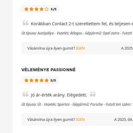
4/5
Korábban Contact 2-t szereltettem fel, és teljesen
Út típusa: Autópálya - Vezetés: Átlagos - Gépjármű: Opel astra - Futo
Vásárolna újra ilyen gumit?
IGEN
A 2025.
VÉLEMÉNYE PASSIONNÉ
5/5
Jó ár-érték arány. Elégedett.
Út típusa: Út - Vezetés: Sportos - Gépjármű: Porsche - Futott km szám
Vásárolna újra ilyen gumit?
IGEN
A 2025. 04.