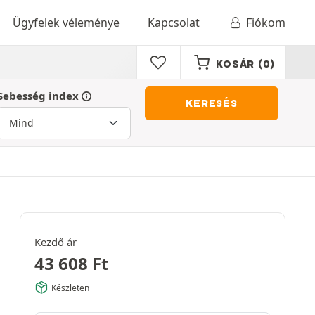
Ügyfelek véleménye
Kapcsolat
Fiókom
KOSÁR
(0)
Sebesség index
KERESÉS
Kezdő ár
43 608
Ft
Készleten