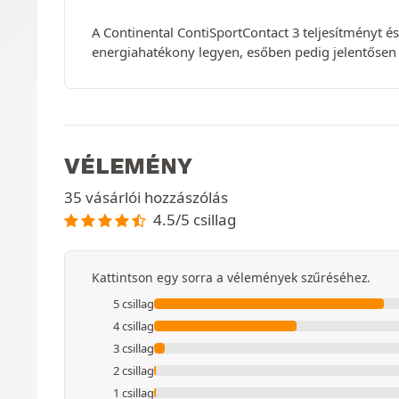
A Continental ContiSportContact 3 teljesítményt 
energiahatékony legyen, esőben pedig jelentősen
VÉLEMÉNY
35 vásárlói hozzászólás
4.5/5 csillag
Kattintson egy sorra a vélemények szűréséhez.
5 csillag
4 csillag
3 csillag
2 csillag
1 csillag