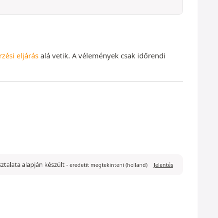
rzési eljárás
alá vetik. A vélemények csak időrendi
asztalata alapján készült
-
eredetit megtekinteni (holland)
Jelentés