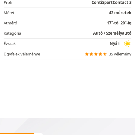
Profil
ContiSportContact 3
Méret
42 méretek
Átmérő
17"-tól 20"-ig
Kategória
Autó / Személyautó
Évszak
Nyári
Ügyfelek véleménye
35 vélemény