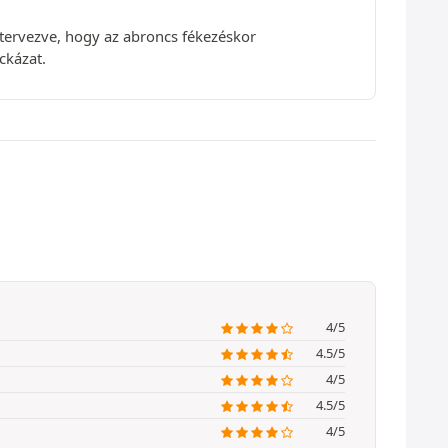
gtervezve, hogy az abroncs fékezéskor
ckázat.
4/5
4.5/5
4/5
4.5/5
4/5