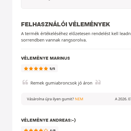
FELHASZNÁLÓI VÉLEMÉNYEK
A termék értékeléséhez előzetesen rendelést kell lead
sorrendben vannak rangsorolva.
VÉLEMÉNYE MARINUS
5/5
Remek gumiabroncsok jó áron
Vásárolna újra ilyen gumit?
NEM
A 2026. 0
VÉLEMÉNYE ANDREAS:-)
4/5