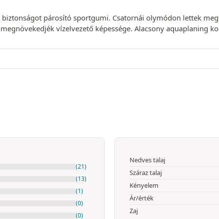
és biztonságot párosító sportgumi. Csatornái olymódon lettek me
 megnövekedjék vízelvezető képessége. Alacsony aquaplaning ko
Nedves talaj
(21)
Száraz talaj
(13)
Kényelem
(1)
Ár/érték
(0)
Zaj
(0)