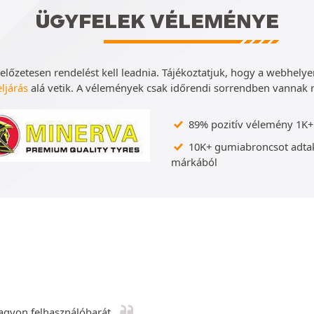
ÜGYFELEK VÉLEMÉNYE
előzetesen rendelést kell leadnia. Tájékoztatjuk, hogy a webhel
eljárás
alá vetik. A vélemények csak időrendi sorrendben vannak 
89% pozitív vélemény 1K+ 
10K+ gumiabroncsot adtak
márkából
nagyon felhasználóbarát.