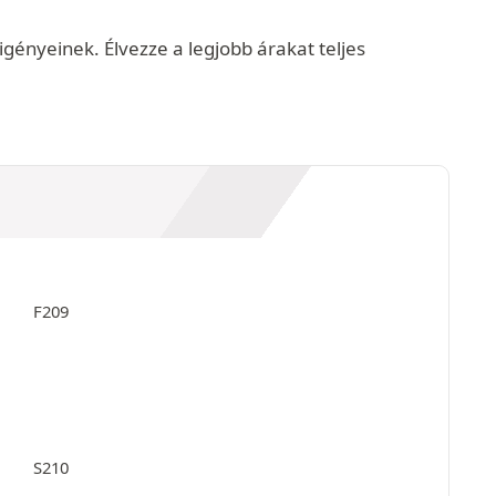
gényeinek. Élvezze a legjobb árakat teljes
F209
S210