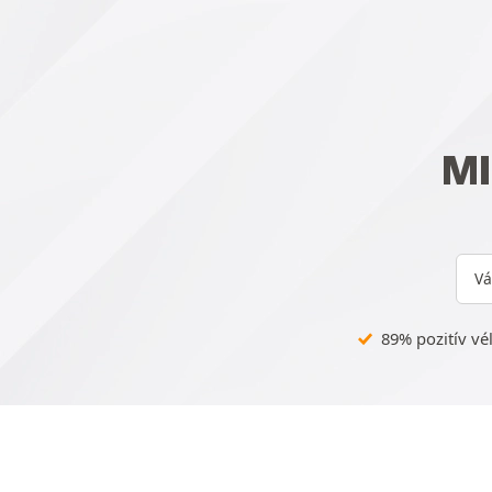
M
Vá
89% pozitív vé