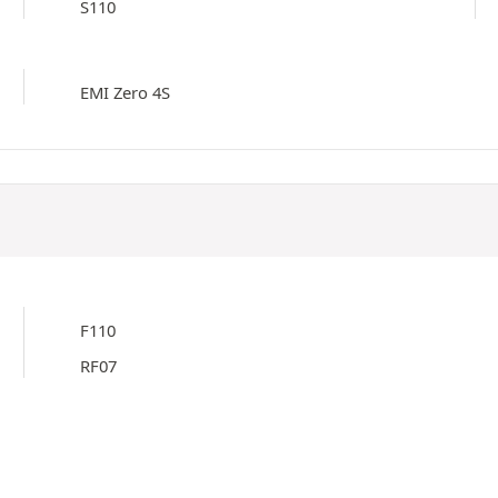
S110
EMI Zero 4S
F110
RF07