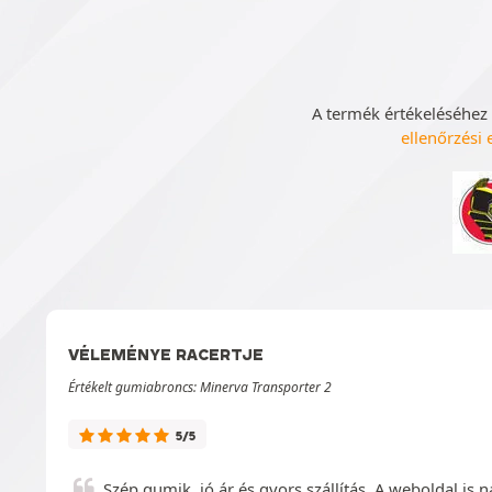
A termék értékeléséhez 
ellenőrzési 
VÉLEMÉNYE RACERTJE
Értékelt gumiabroncs: Minerva Transporter 2
5/5
Szép gumik, jó ár és gyors szállítás. A weboldal is 