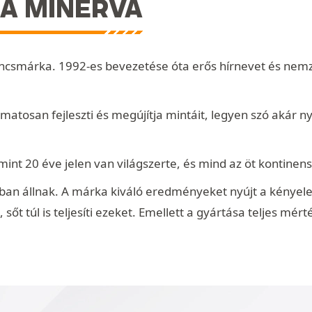
A MINERVA
ncsmárka. 1992-es bevezetése óta erős hírnevet és nemze
osan fejleszti és megújítja mintáit, legyen szó akár nyá
mint 20 éve jelen van világszerte, és mind az öt kontinen
ban állnak. A márka kiváló eredményeket nyújt a kényel
t túl is teljesíti ezeket. Emellett a gyártása teljes mér