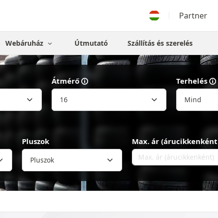
Partner
Webáruház
Útmutató
Szállítás és szerelés
Átmérő
Terhelés
Pluszok
Max. ár (árucikkenként
Pluszok