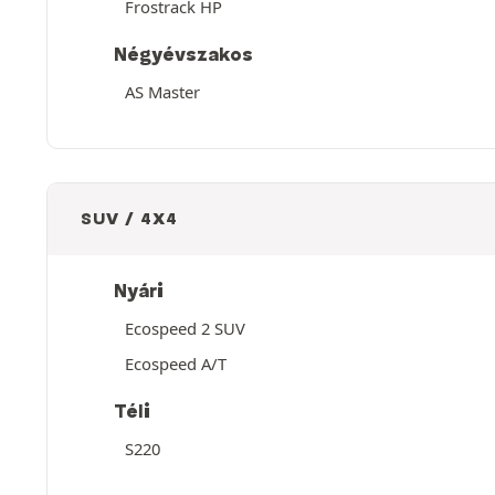
Frostrack HP
Négyévszakos
AS Master
SUV / 4X4
Nyári
Ecospeed 2 SUV
Ecospeed A/T
Téli
S220