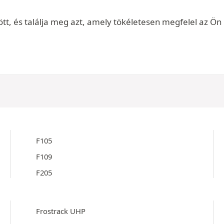
t, és találja meg azt, amely tökéletesen megfelel az Ön i
F105
F109
F205
Frostrack UHP