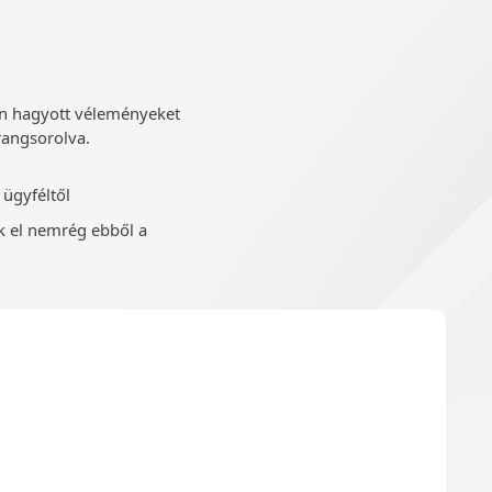
yen hagyott véleményeket
rangsorolva.
ügyféltől
 el nemrég ebből a