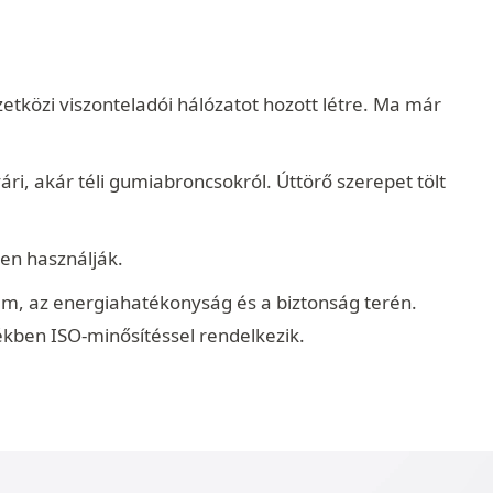
tközi viszonteladói hálózatot hozott létre. Ma már
ri, akár téli gumiabroncsokról. Úttörő szerepet tölt
sen használják.
em, az energiahatékonyság és a biztonság terén.
tékben ISO-minősítéssel rendelkezik.