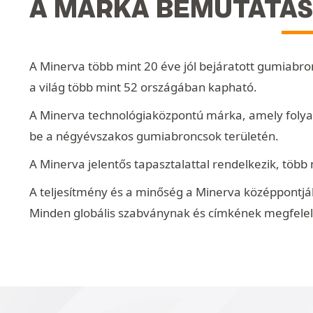
A MÁRKA BEMUTATÁS
A Minerva több mint 20 éve jól bejáratott gumiabro
a világ több mint 52 országában kapható.
A Minerva technológiaközpontú márka, amely folyamat
be a négyévszakos gumiabroncsok területén.
A Minerva jelentős tapasztalattal rendelkezik, több 
A teljesítmény és a minőség a Minerva középpontjá
Minden globális szabványnak és címkének megfelel, ső