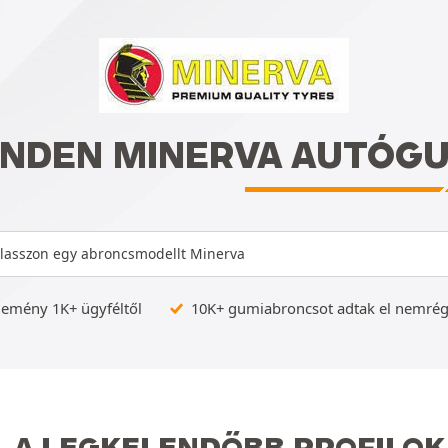
INDEN MINERVA AUTÓGU
lasszon egy abroncsmodellt Minerva
lemény 1K+ ügyféltől
10K+ gumiabroncsot adtak el nemrég
A LEGKELENDŐBB PROFILOK