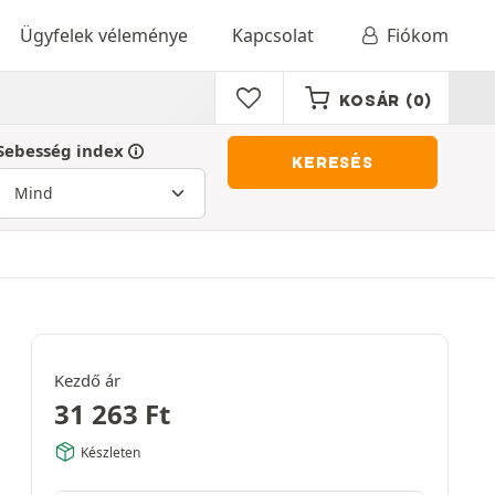
Ügyfelek véleménye
Kapcsolat
Fiókom
KOSÁR
(0)
Sebesség index
KERESÉS
Kezdő ár
31 263
Ft
Készleten