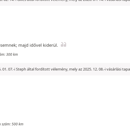
semnek; majd idővel kiderül.
szám: 300 km
. 01. 07.-i Steph által fordított vélemény, mely az 2025. 12. 08.-i vásárlási ta
km szám: 500 km