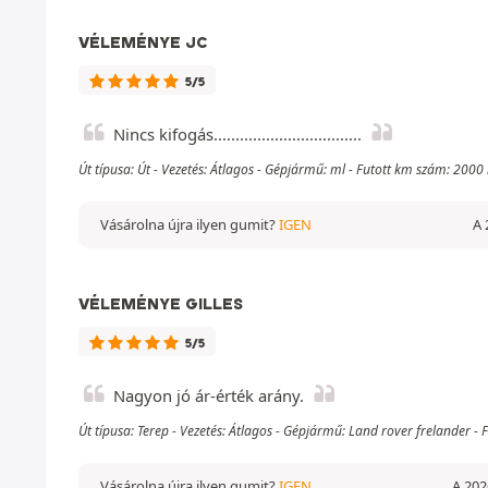
VÉLEMÉNYE JC
5/5
Nincs kifogás..................................
Út típusa: Út - Vezetés: Átlagos - Gépjármű: ml - Futott km szám: 2000
Vásárolna újra ilyen gumit?
IGEN
A 
VÉLEMÉNYE GILLES
5/5
Nagyon jó ár-érték arány.
Út típusa: Terep - Vezetés: Átlagos - Gépjármű: Land rover frelander 
Vásárolna újra ilyen gumit?
IGEN
A 2026