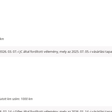
 km
2026. 03. 07.-i JC által fordított vélemény, mely az 2025. 07. 05.-i vásárlási ta
- Futott km szám: 1000 km
. 02. 14.-i Gilles által fordított vélemény, mely az 2026. 01. 14.-i vásárlási ta