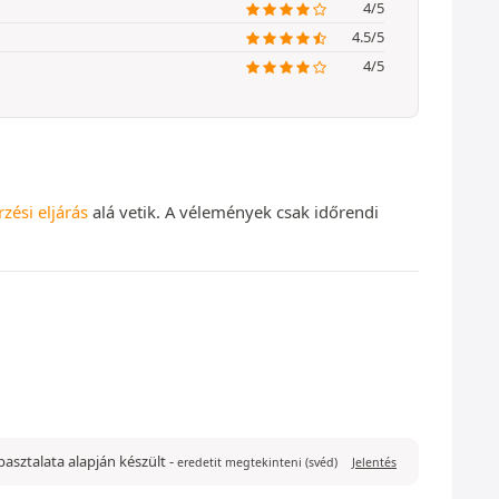
4/5
4.5/5
4/5
rzési eljárás
alá vetik. A vélemények csak időrendi
tapasztalata alapján készült
-
eredetit megtekinteni (svéd)
Jelentés