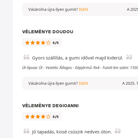
Vásárolna újra ilyen gumit?
IGEN
A 2025
VÉLEMÉNYE DOUDOU
4/5
Gyors szállítás, a gumi idővel majd kiderül.
Út típusa: Út - Vezetés: Átlagos - Gépjármű: Rx4 - Futott km szám: 15
Vásárolna újra ilyen gumit?
IGEN
A 2025. 1
VÉLEMÉNYE DEGIOANNI
4/5
Jó tapadás, kissé csúszik nedves úton.