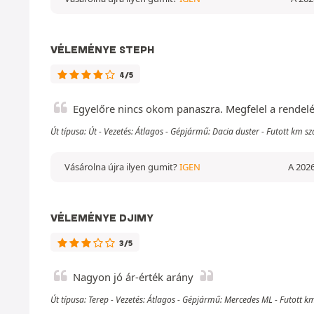
VÉLEMÉNYE STEPH
4/5
Egyelőre nincs okom panaszra. Megfelel a rendelé
Út típusa: Út - Vezetés: Átlagos - Gépjármű: Dacia duster - Futott km 
Vásárolna újra ilyen gumit?
IGEN
A 2026
VÉLEMÉNYE DJIMY
3/5
Nagyon jó ár-érték arány
Út típusa: Terep - Vezetés: Átlagos - Gépjármű: Mercedes ML - Futott 