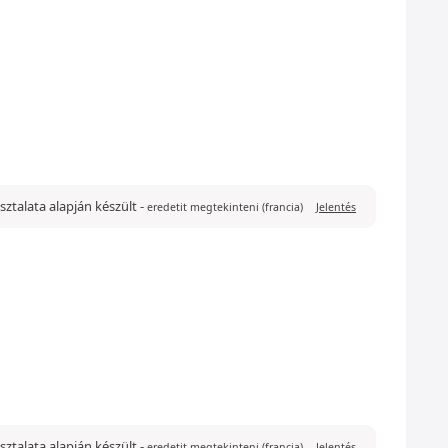
pasztalata alapján készült
-
eredetit megtekinteni (francia)
Jelentés
pasztalata alapján készült
-
eredetit megtekinteni (francia)
Jelentés