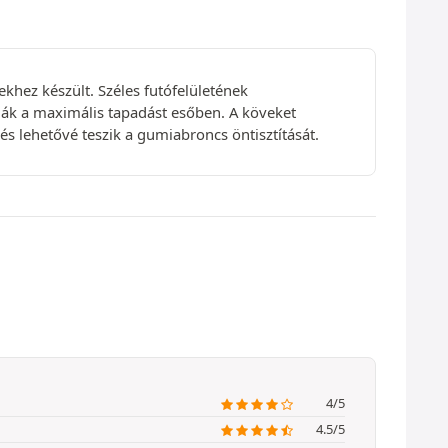
hez készült. Széles futófelületének
tják a maximális tapadást esőben. A köveket
 és lehetővé teszik a gumiabroncs öntisztítását.
4/5
4.5/5